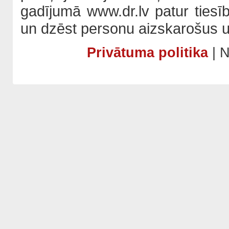
gadījumā www.dr.lv patur tiesī
un dzēst personu aizskarošus u
Privātuma politika
| N