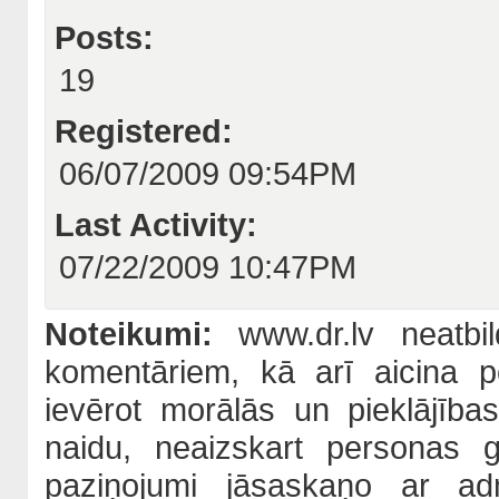
Posts:
19
Registered:
06/07/2009 09:54PM
Last Activity:
07/22/2009 10:47PM
Noteikumi:
www.dr.lv neatbil
komentāriem, kā arī aicina po
ievērot morālās un pieklājība
naidu, neaizskart personas 
paziņojumi jāsaskaņo ar adm