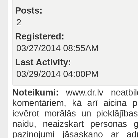
Posts:
2
Registered:
03/27/2014 08:55AM
Last Activity:
03/29/2014 04:00PM
Noteikumi:
www.dr.lv neatbil
komentāriem, kā arī aicina po
ievērot morālās un pieklājība
naidu, neaizskart personas 
paziņojumi jāsaskaņo ar adm