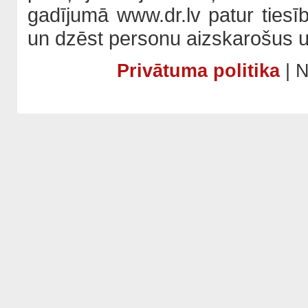
gadījumā www.dr.lv patur tiesī
un dzēst personu aizskarošus u
Privātuma politika
| N