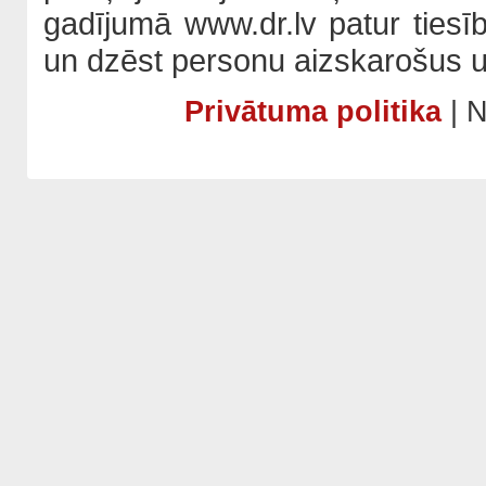
gadījumā www.dr.lv patur tiesī
un dzēst personu aizskarošus u
Privātuma politika
| N