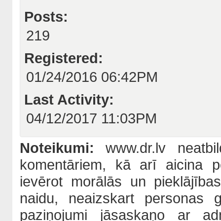
Posts:
219
Registered:
01/24/2016 06:42PM
Last Activity:
04/12/2017 11:03PM
Noteikumi:
www.dr.lv neatbil
komentāriem, kā arī aicina po
ievērot morālās un pieklājība
naidu, neaizskart personas 
paziņojumi jāsaskaņo ar adm