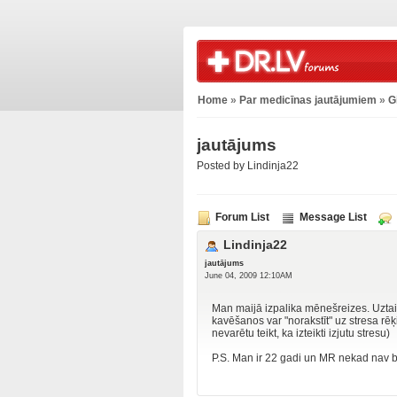
Home
»
Par medicīnas jautājumiem
»
G
jautājums
Posted by Lindinja22
Forum List
Message List
Lindinja22
jautājums
June 04, 2009 12:10AM
Man maijā izpalika mēnešreizes. Uztaisī
kavēšanos var "norakstīt" uz stresa rē
nevarētu teikt, ka izteikti izjutu stresu)
P.S. Man ir 22 gadi un MR nekad nav b