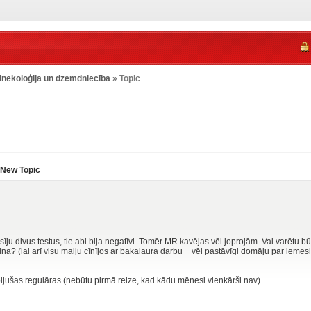
inekoloģija un dzemdniecība
» Topic
New Topic
ju divus testus, tie abi bija negatīvi. Tomēr MR kavējas vēl joprojām. Vai varētu bū
ķina? (lai arī visu maiju cīnījos ar bakalaura darbu + vēl pastāvīgi domāju par iem
ijušas regulāras (nebūtu pirmā reize, kad kādu mēnesi vienkārši nav).