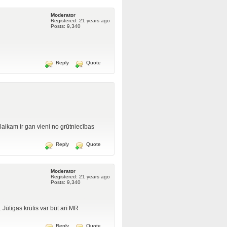
Moderator
Registered: 21 years ago
Posts: 9,340
Reply
Quote
u laikam ir gan vieni no grūtniecības
Reply
Quote
Moderator
Registered: 21 years ago
Posts: 9,340
 Jūtīgas krūtis var būt arī MR
Reply
Quote