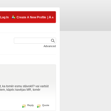
Log In
Create A New Profile
|
Advanced
t, ka tomēr esmu stāvoklī? vai varbūt
esliem, kāpēc kavējas MR, tomēr
Reply
Quote