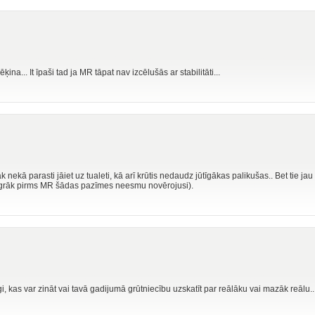
ina... It īpaši tad ja MR tāpat nav izcēlušās ar stabilitāti...
k nekā parasti jāiet uz tualeti, kā arī krūtis nedaudz jūtīgākas palikušas.. Bet tie ja
grāk pirms MR šādas pazīmes neesmu novērojusi).
, kas var zināt vai tavā gadijumā grūtniecību uzskatīt par reālāku vai mazāk reālu...