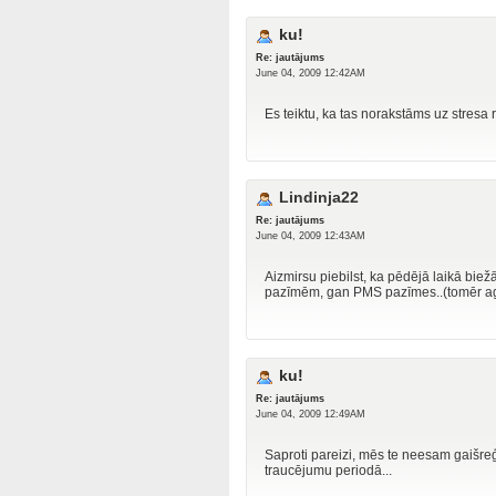
ku!
Re: jautājums
June 04, 2009 12:42AM
Es teiktu, ka tas norakstāms uz stresa rēķ
Lindinja22
Re: jautājums
June 04, 2009 12:43AM
Aizmirsu piebilst, ka pēdējā laikā biežā
pazīmēm, gan PMS pazīmes..(tomēr a
ku!
Re: jautājums
June 04, 2009 12:49AM
Saproti pareizi, mēs te neesam gaišreģi
traucējumu periodā...