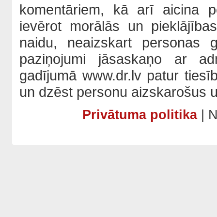
komentāriem, kā arī aicina po
ievērot morālās un pieklājība
naidu, neaizskart personas 
paziņojumi jāsaskaņo ar adm
gadījumā www.dr.lv patur tiesī
un dzēst personu aizskarošus u
Privātuma politika
| N