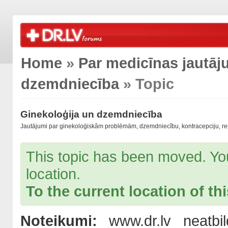
Home
»
Par medicīnas jautā
dzemdniecība
» Topic
Ginekoloģija un dzemdniecība
Jautājumi par ginekoloģiskâm problēmām, dzemdniecîbu, kontracepciju, re
This topic has been moved. You 
location.
To the current location of thi
Noteikumi:
www.dr.lv neatbil