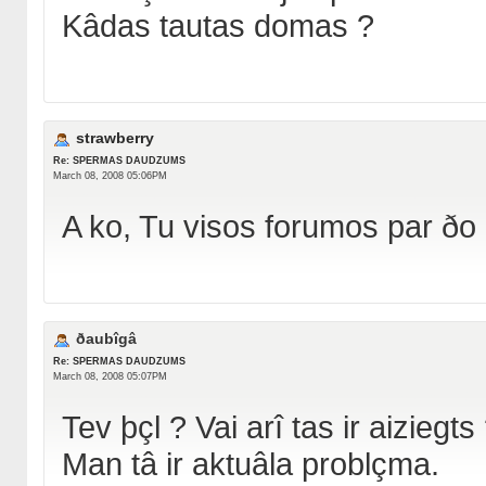
Kâdas tautas domas ?
strawberry
Re: SPERMAS DAUDZUMS
March 08, 2008 05:06PM
A ko, Tu visos forumos par ðo l
ðaubîgâ
Re: SPERMAS DAUDZUMS
March 08, 2008 05:07PM
Tev þçl ? Vai arî tas ir aiziegts
Man tâ ir aktuâla problçma.