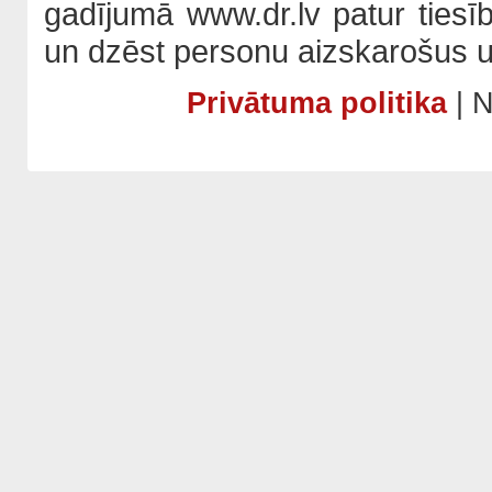
gadījumā www.dr.lv patur tiesī
un dzēst personu aizskarošus u
Privātuma politika
| N