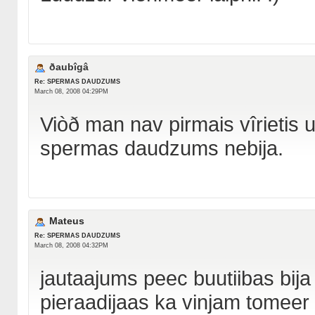
ðaubîgâ
Re: SPERMAS DAUDZUMS
March 08, 2008 04:29PM
Viòð man nav pirmais vîrietis
spermas daudzums nebija.
Mateus
Re: SPERMAS DAUDZUMS
March 08, 2008 04:32PM
jautaajums peec buutiibas bija
pieraadijaas ka vinjam tomeer v