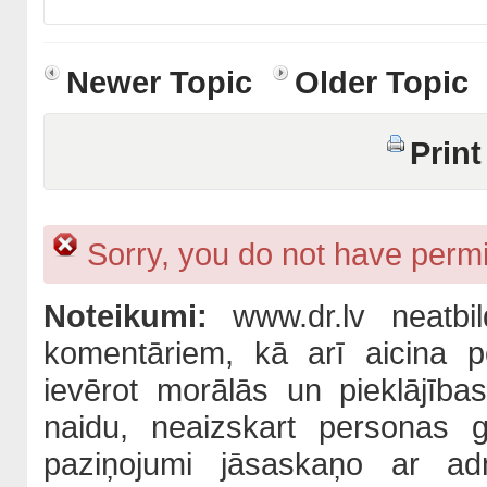
Newer Topic
Older Topic
Print
Sorry, you do not have permis
Noteikumi:
www.dr.lv neatbil
komentāriem, kā arī aicina po
ievērot morālās un pieklājība
naidu, neaizskart personas 
paziņojumi jāsaskaņo ar adm