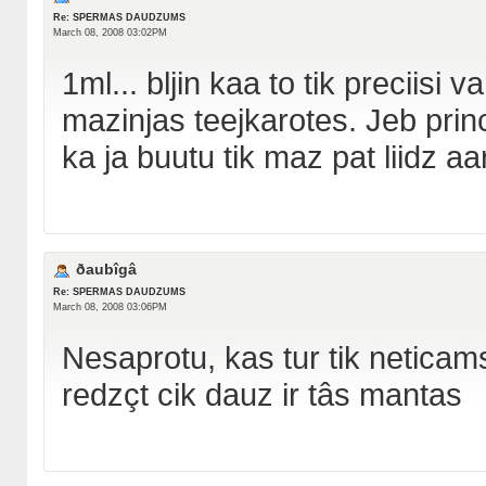
Re: SPERMAS DAUDZUMS
March 08, 2008 03:02PM
1ml... bljin kaa to tik preciisi v
mazinjas teejkarotes. Jeb prin
ka ja buutu tik maz pat liidz a
ðaubîgâ
Re: SPERMAS DAUDZUMS
March 08, 2008 03:06PM
Nesaprotu, kas tur tik neticams 
redzçt cik dauz ir tâs mantas