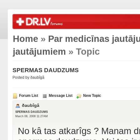
Home
»
Par medicīnas jautā
jautājumiem
» Topic
SPERMAS DAUDZUMS
Posted by ðaubîgâ
Forum List
Message List
New Topic
ðaubîgâ
SPERMAS DAUDZUMS
March 08, 2008 11:27AM
No kâ tas atkarîgs ? Manam dr