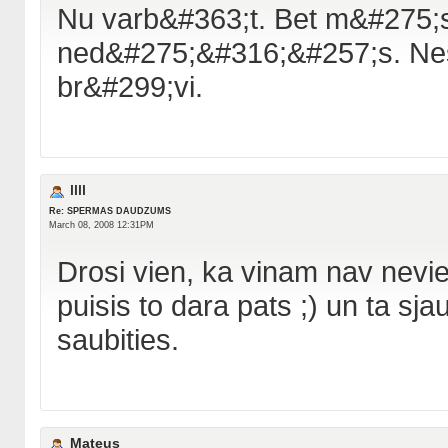
Nu varb&#363;t. Bet m&#275;s 
ned&#275;&#316;&#257;s. Nes
br&#299;vi.
llll
Re: SPERMAS DAUDZUMS
March 08, 2008 12:31PM
Drosi vien, ka vinam nav nevie
puisis to dara pats ;) un ta sjau
saubities.
Mateus