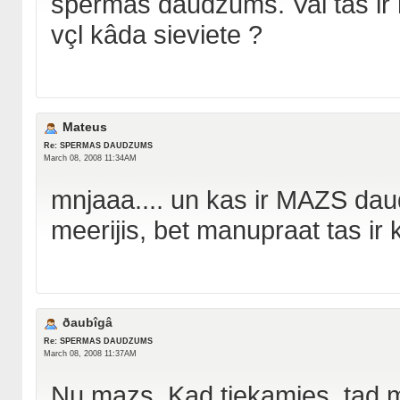
spermas daudzums. Vai tas ir no
vçl kâda sieviete ?
Mateus
Re: SPERMAS DAUDZUMS
March 08, 2008 11:34AM
mnjaaa.... un kas ir MAZS d
meerijis, bet manupraat tas ir k
ðaubîgâ
Re: SPERMAS DAUDZUMS
March 08, 2008 11:37AM
Nu mazs. Kad tiekamies, tad m