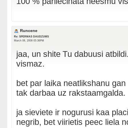
100 % pârliecinâta neesmu vis.
Runcene
Re: SPERMAS DAUDZUMS
March 08, 2008 05:36PM
jaa, un shite Tu dabuusi atbildi.
vismaz.
bet par laika neatlikshanu gan e
tak darbaa uz rakstaamgalda.
ja sieviete ir nogurusi kaa pla
negrib, bet viirietis peec liela