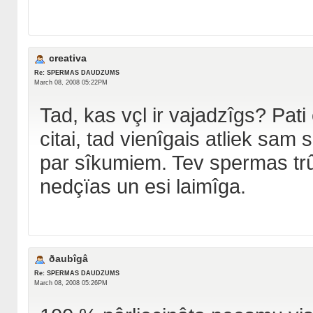
creativa
Re: SPERMAS DAUDZUMS
March 08, 2008 05:22PM
Tad, kas vçl ir vajadzîgs? Pati
citai, tad vienîgais atliek sam 
par sîkumiem. Tev spermas trû
nedçïas un esi laimîga.
ðaubîgâ
Re: SPERMAS DAUDZUMS
March 08, 2008 05:26PM