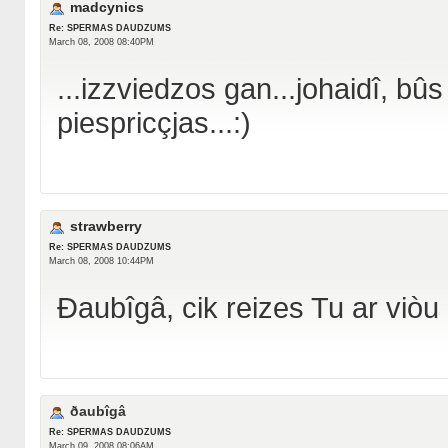
madcynics
Re: SPERMAS DAUDZUMS
March 08, 2008 08:40PM
...izzviedzos gan...johaidî, bûs
piespricçjas...:)
strawberry
Re: SPERMAS DAUDZUMS
March 08, 2008 10:44PM
Ðaubîgâ, cik reizes Tu ar viòu 
ðaubîgâ
Re: SPERMAS DAUDZUMS
March 09, 2008 08:06AM