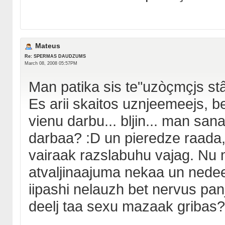
Mateus
Re: SPERMAS DAUDZUMS
March 08, 2008 05:57PM
Man patika sis te"uzòçmçjs st
Es arii skaitos uznjeemeejs, be
vienu darbu... bljin... man sa
darbaa? :D un pieredze raada, 
vairaak razslabuhu vajag. Nu m
atvaljinaajuma nekaa un nedee
iipashi nelauzh bet nervus pa
deelj taa sexu mazaak gribas? 