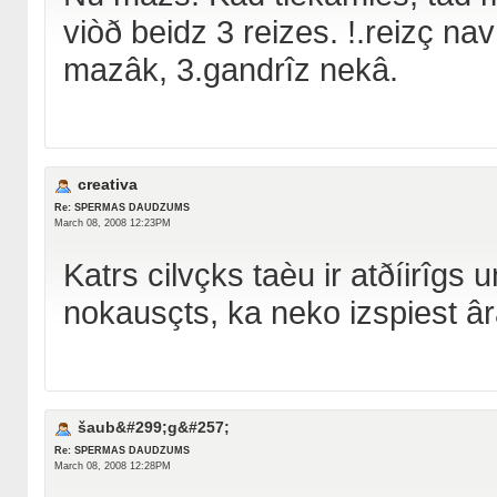
viòð beidz 3 reizes. !.reizç nav
mazâk, 3.gandrîz nekâ.
creativa
Re: SPERMAS DAUDZUMS
March 08, 2008 12:23PM
Katrs cilvçks taèu ir atðíirîgs u
nokausçts, ka neko izspiest ârâ
šaub&#299;g&#257;
Re: SPERMAS DAUDZUMS
March 08, 2008 12:28PM