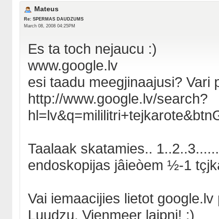
Mateus
Re: SPERMAS DAUDZUMS
March 08, 2008 04:25PM
Es ta toch nejaucu :)
www.google.lv
esi taadu meegjinaajusi? Vari p
http://www.google.lv/search?
hl=lv&q=mililitri+tejkaro
Taalaak skatamies.. 1..2..3....
endoskopijas jâieòem ½-1 tçjka
Vai iemaacijies lietot google.lv
Luudzu. Vienmeer laipni! :)