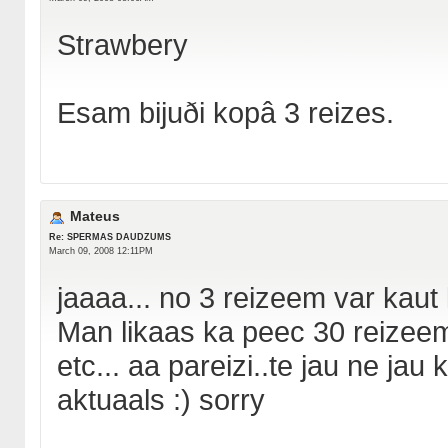
Strawbery
Esam bijuði kopâ 3 reizes.
Mateus
Re: SPERMAS DAUDZUMS
March 09, 2008 12:11PM
jaaaa... no 3 reizeem var kaut 
Man likaas ka peec 30 reizee
etc... aa pareizi..te jau ne ja
aktuaals :) sorry