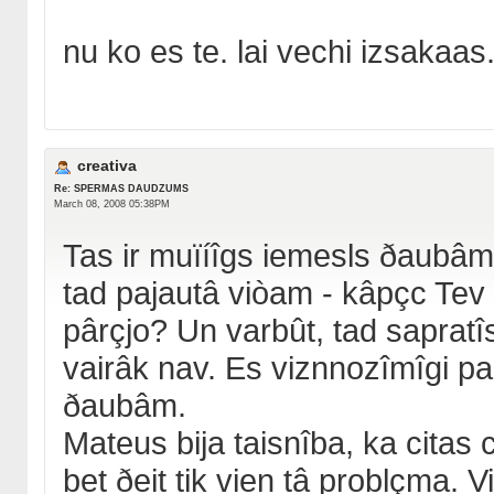
nu ko es te. lai vechi izsakaas. 
creativa
Re: SPERMAS DAUDZUMS
March 08, 2008 05:38PM
Tas ir muïíîgs iemesls ðaubâm
tad pajautâ viòam - kâpçc Tev 
pârçjo? Un varbût, tad sapratî
vairâk nav. Es viznnozîmîgi pal
ðaubâm.
Mateus bija taisnîba, ka citas
bet ðeit tik vien tâ problçma. Vi