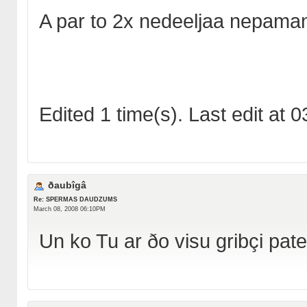
A par to 2x nedeeljaa nepaman
Edited 1 time(s). Last edit a
ðaubîgâ
Re: SPERMAS DAUDZUMS
March 08, 2008 06:10PM
Un ko Tu ar ðo visu gribçi pate