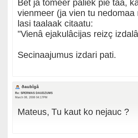
Bet ja tomeer paliek pie taa, ka
vienmeer (ja vien tu nedomaa m
lasi taalaak citaatu:
"Vienâ ejakulâcijas reizç izdal
Secinaajumus izdari pati.
ðaubîgâ
Re: SPERMAS DAUDZUMS
March 08, 2008 04:17PM
Mateus, Tu kaut ko nejauc ?