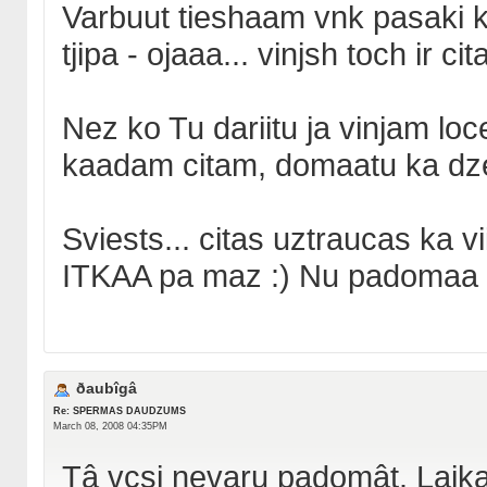
Varbuut tieshaam vnk pasaki ko 
tjipa - ojaaa... vinjsh toch ir ci
Nez ko Tu dariitu ja vinjam l
kaadam citam, domaatu ka dz
Sviests... citas uztraucas ka v
ITKAA pa maz :) Nu padomaa t
ðaubîgâ
Re: SPERMAS DAUDZUMS
March 08, 2008 04:35PM
Tâ vçsi nevaru padomât. Laika