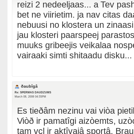
reizi 2 nedeeljaas... a Tev pas
bet ne viirietim. ja nav citas da
nebuusi no klostera un zinaasi
jau klosteri paarspeej parastos 
muuks gribeejis veikalaa nosper
vairaaki simti shitaadu disku...
ðaubîgâ
Re: SPERMAS DAUDZUMS
March 08, 2008 04:55PM
Es tieðâm nezinu vai viòa pietik
Viòð ir pamatîgi aizòemts, uzò
tam vçl ir aktîvajâ sportâ. Bra