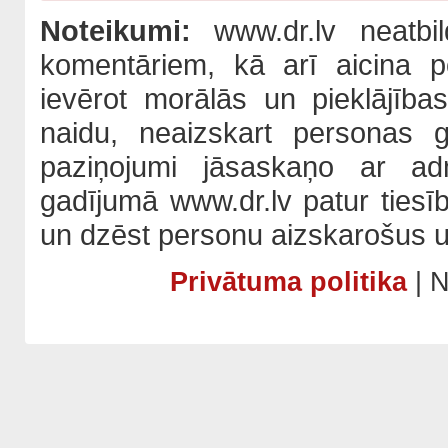
Noteikumi:
www.dr.lv neatbil
komentāriem, kā arī aicina po
ievērot morālās un pieklājība
naidu, neaizskart personas 
paziņojumi jāsaskaņo ar adm
gadījumā www.dr.lv patur tiesī
un dzēst personu aizskarošus u
Privātuma politika
| N