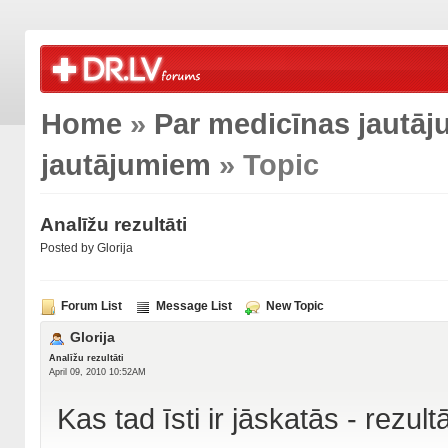
Home
»
Par medicīnas jautā
jautājumiem
» Topic
Analīžu rezultāti
Posted by Glorija
Forum List
Message List
New Topic
Glorija
Analīžu rezultāti
April 09, 2010 10:52AM
Kas tad īsti ir jāskatās - rezul