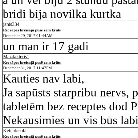
bridi bija novilka kurtka
janis334
Re: sāpes kreisajā pusē zem krūts
December 29, 2017 01:44AM
un man ir 17 gadi
Mazdakteris1
Re: sāpes kreisajā pusē zem krūts
December 31, 2017 11:47PM
Kauties nav labi,
Ja sapūsts starpribu nervs, 
tabletēm bez receptes dod 
Nekausimies un vis būs labi
Ketijabisofa
Re: sāpes kreisajā pusē zem krūts