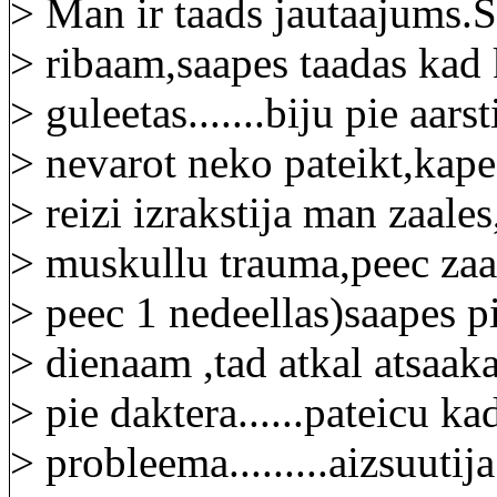
> Man ir taads jautaajums.
> ribaam,saapes taadas kad 
> guleetas.......biju pie aars
> nevarot neko pateikt,kapee
> reizi izrakstija man zaale
> muskullu trauma,peec zaall
> peec 1 nedeellas)saapes p
> dienaam ,tad atkal atsaaka 
> pie daktera......pateicu ka
> probleema.........aizsuutij