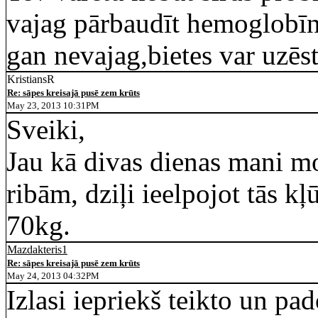
vajag pārbaudīt hemoglobīna
gan nevajag,bietes var uzēst
KristiansR
Re: sāpes kreisajā pusē zem krūts
May 23, 2013 10:31PM
Sveiki,
Jau kā divas dienas mani mo
ribām, dziļi ieelpojot tās k
70kg.
Mazdakteris1
Re: sāpes kreisajā pusē zem krūts
May 24, 2013 04:32PM
Izlasi iepriekš teikto un p