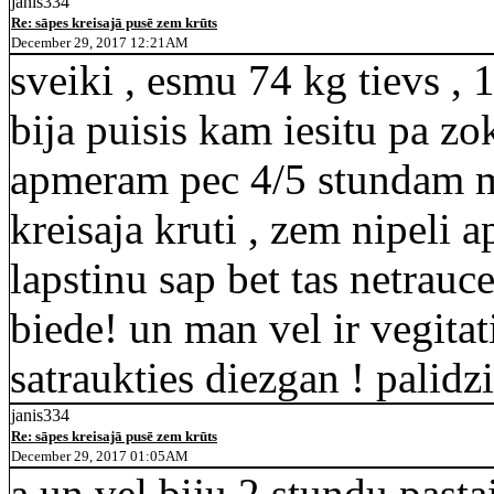
janis334
Re: sāpes kreisajā pusē zem krūts
December 29, 2017 12:21AM
sveiki , esmu 74 kg tievs , 
bija puisis kam iesitu pa zo
apmeram pec 4/5 stundam ma
kreisaja kruti , zem nipeli
lapstinu sap bet tas netrauc
biede! un man vel ir vegitati
satraukties diezgan ! palidzie
janis334
Re: sāpes kreisajā pusē zem krūts
December 29, 2017 01:05AM
a un vel biju 2 stundu pastai