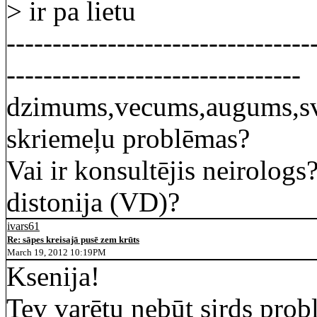
> ir pa lietu
---------------------------------
--------------------------------
dzimums,vecums,augums,sva
skriemeļu problēmas?
Vai ir konsultējis neirologs
distonija (VD)?
ivars61
Re: sāpes kreisajā pusē zem krūts
March 19, 2012 10:19PM
Ksenija!
Tev varētu nebūt sirds prob