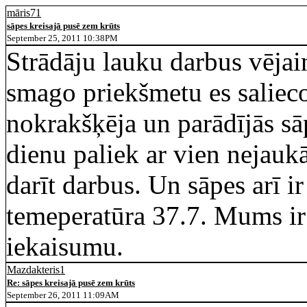
māris71
sāpes kreisajā pusē zem krūts
September 25, 2011 10:38PM
Strādāju lauku darbus vējai
smago priekšmetu es salieco
nokrakšķēja un parādījās sā
dienu paliek ar vien nejaukā
darīt darbus. Un sāpes arī ir
temeperatūra 37.7. Mums ir
iekaisumu.
Mazdakteris1
Re: sāpes kreisajā pusē zem krūts
September 26, 2011 11:09AM