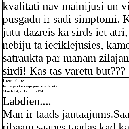
kvalitati nav mainijusi un v
pusgadu ir sadi simptomi. K
jutu dazreis ka sirds iet atri,
nebiju ta ieciklejusies, kam
satraukta par manam zilajam
sirdi! Kas tas varetu but???
Liene Zupe
Re: sāpes kreisajā pusē zem krūts
March 19, 2012 08:59PM
Labdien....
Man ir taads jautaajums.Sa
ribaam,saapes taadas kad ka