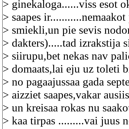
> ginekaloga......viss esot o
> saapes ir...........nemaako
> smiekli,un pie sevis nodo
> dakters).....tad izrakstija 
> siirupu,bet nekas nav pali
> domaats,lai eju uz toleti
> no pagaajussaa gada septe
> aizziet saapes,vakar ausii
> un kreisaa rokas nu saako
> kaa tirpas .........vai juus