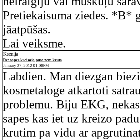
neiralģiju vai muskuļu sarā
Pretiekaisuma ziedes. *B* 
jāatpūšas.
Lai veiksme.
Ksenija
Re: sāpes kreisajā pusē zem krūts
January 27, 2012 01:00PM
Labdien. Man diezgan biezi i
kosmetaloge atkartoti satrauk
problemu. Biju EKG, nekas ,
sapes kas iet uz kreizo padu
krutim pa vidu ar apgrutina