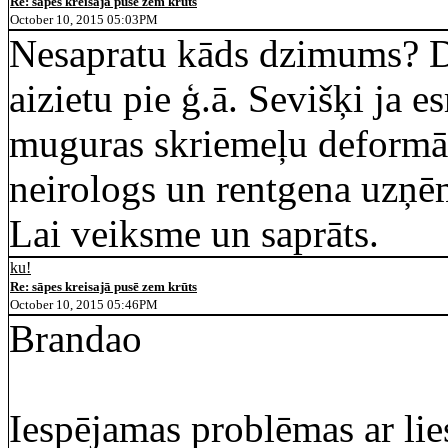
Re: sāpes kreisajā pusē zem krūts
October 10, 2015 05:03PM
Nesapratu kāds dzimums? Do
aizietu pie ģ.ā. Sevišķi ja e
muguras skriemeļu deformāci
neirologs un rentgena uzņ
Lai veiksme un saprāts.
ku!
Re: sāpes kreisajā pusē zem krūts
October 10, 2015 05:46PM
Brandao
Iespējamas problēmas ar lie