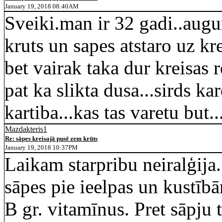
January 19, 2018 08:40AM
Sveiki.man ir 32 gadi..augu
kruts un sapes atstaro uz kre
bet vairak taka dur kreisas 
pat ka slikta dusa...sirds ka
kartiba...kas tas varetu but.
Mazdakteris1
Re: sāpes kreisajā pusē zem krūts
January 19, 2018 10:37PM
Laikam starpribu neiralģija.
sāpes pie ieelpas un kustīb
B gr. vitamīnus. Pret sāpju 