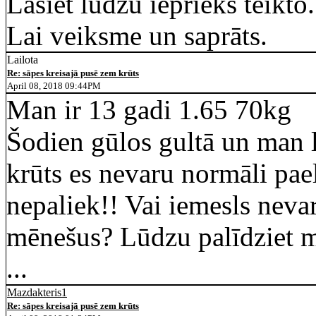
Lasiet lūdzu iepriekš teikto
Lai veiksme un saprāts.
Lailota
Re: sāpes kreisajā pusē zem krūts
April 08, 2018 09:44PM
Man ir 13 gadi 1.65 70kg
Šodien gūlos gultā un man l
krūts es nevaru normāli pae
nepaliek!! Vai iemesls neva
mēnešus? Lūdzu palīdziet 
...
Mazdakteris1
Re: sāpes kreisajā pusē zem krūts