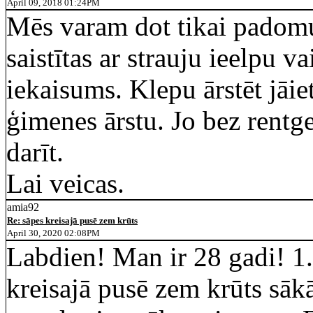
April 09, 2018 01:24PM
Mēs varam dot tikai padomu.
saistītas ar strauju ieelpu v
iekaisums. Klepu ārstēt jāi
ģimenes ārstu. Jo bez rentg
darīt.
Lai veicas.
amia92
Re: sāpes kreisajā pusē zem krūts
April 30, 2020 02:08PM
Labdien! Man ir 28 gadi! 
kreisajā pusē zem krūts sāk