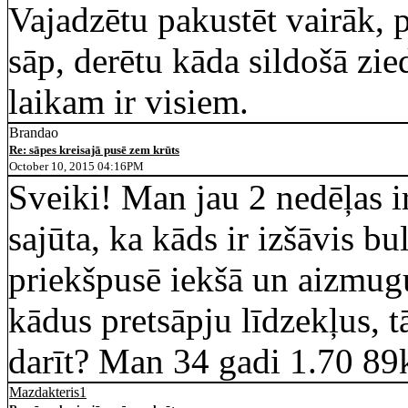
Vajadzētu pakustēt vairāk, 
sāp, derētu kāda sildošā zie
laikam ir visiem.
Brandao
Re: sāpes kreisajā pusē zem krūts
October 10, 2015 04:16PM
Sveiki! Man jau 2 nedēļas ir
sajūta, ka kāds ir izšāvis b
priekšpusē iekšā un aizmug
kādus pretsāpju līdzekļus, 
darīt? Man 34 gadi 1.70 89
Mazdakteris1