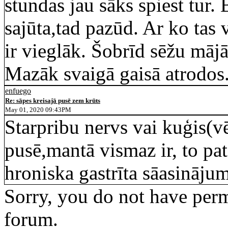
stundas jau sāks spiest tur. 
sajūta,tad pazūd. Ar ko tas 
ir vieglāk. Šobrīd sēžu māj
Mazāk svaigā gaisā atrodos
enfuego
Re: sāpes kreisajā pusē zem krūts
May 01, 2020 09:43PM
Starpribu nervs vai kuģis(vē
pusē,mantā vismaz ir, to pat 
hroniska gastrīta sāasināju
Sorry, you do not have permi
forum.