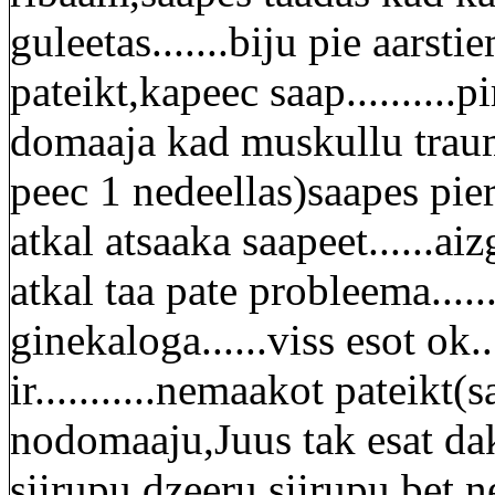
guleetas.......biju pie aarst
pateikt,kapeec saap..........
domaaja kad muskullu trauma
peec 1 nedeellas)saapes pie
atkal atsaaka saapeet......ai
atkal taa pate probleema.....
ginekaloga......viss esot ok.
ir...........nemaakot pateikt
nodomaaju,Juus tak esat dakte
siirupu,dzeeru siirupu,bet n