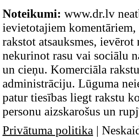
Noteikumi:
www.dr.lv neatb
ievietotajiem komentāriem, k
rakstot atsauksmes, ievērot
nekurinot rasu vai sociālu 
un cieņu. Komerciāla rakstu
administrāciju. Lūguma ne
patur tiesības liegt rakstu 
personu aizskarošus un rupj
Privātuma politika
| Neskaid