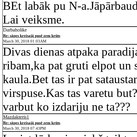
BEt labāk pu N-a.Jāpārbau
Lai veiksme.
Darbaholike
Re: sāpes kreisajā pusē zem krūts
March 30, 2018 01:03AM
Divas dienas atpaka paradija
ribam,ka pat gruti elpot un 
kaula.Bet tas ir pat sataus
virspuse.Kas tas varetu but?
varbut ko izdariju ne ta???
Mazdakteris1
Re: sāpes kreisajā pusē zem krūts
March 30, 2018 07:43PM