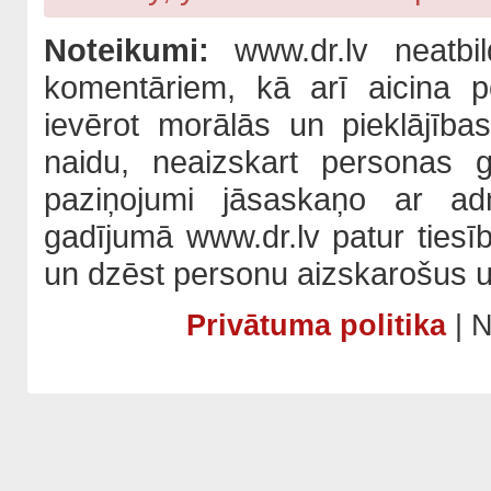
Noteikumi:
www.dr.lv neatbil
komentāriem, kā arī aicina po
ievērot morālās un pieklājība
naidu, neaizskart personas 
paziņojumi jāsaskaņo ar adm
gadījumā www.dr.lv patur tiesī
un dzēst personu aizskarošus u
Privātuma politika
| N