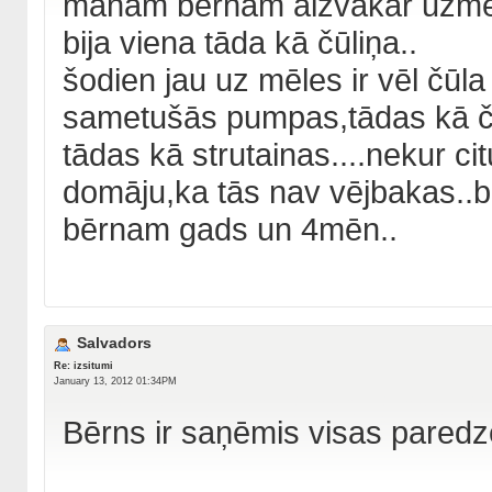
manam bērnam aizvakar uzmet
bija viena tāda kā čūliņa..
šodien jau uz mēles ir vēl čūl
sametušās pumpas,tādas kā čūl
tādas kā strutainas....nekur c
domāju,ka tās nav vējbakas..be
bērnam gads un 4mēn..
Salvadors
Re: izsitumi
January 13, 2012 01:34PM
Bērns ir saņēmis visas pared