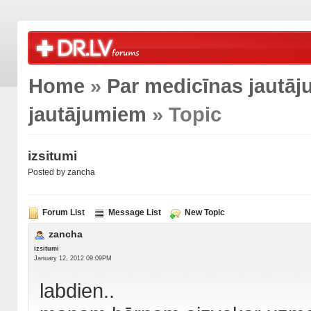
Home
»
Par medicīnas jautā
jautājumiem
» Topic
izsitumi
Posted by
zancha
Forum List
Message List
New Topic
zancha
izsitumi
January 12, 2012 09:09PM
labdien..