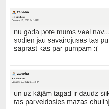
zancha
Re: izsitumi
January 13, 2012 04:26PM
nu gada pote mums veel nav..
sodien jau savairojusas tas pu
saprast kas par pumpam :(
zancha
Re: izsitumi
January 13, 2012 04:48PM
un uz kājām tagad ir daudz sii
tas parveidosies mazas chulinja