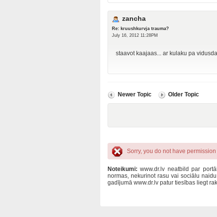
zancha
Re: kruushkurvja trauma?
July 16, 2012 11:28PM
staavot kaajaas... ar kulaku pa vidusd
Newer Topic
Older Topic
Sorry, you do not have permission t
Noteikumi:
www.dr.lv neatbild par portā
normas, nekurinot rasu vai sociālu naid
gadījumā www.dr.lv patur tiesības liegt 