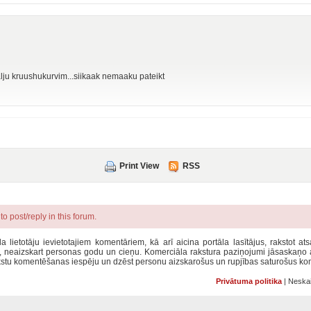
alju kruushukurvim...siikaak nemaaku pateikt
Print View
RSS
o post/reply in this forum.
la lietotāju ievietotajiem komentāriem, kā arī aicina portāla lasītājus, rakstot a
u, neaizskart personas godu un cieņu. Komerciāla rakstura paziņojumi jāsaskaņo
rakstu komentēšanas iespēju un dzēst personu aizskarošus un rupjības saturošus ko
Privātuma politika
| Neskai