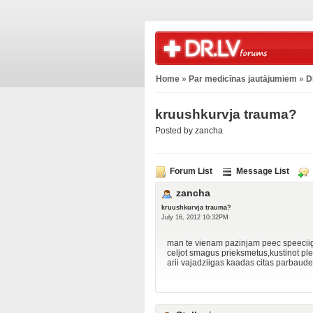
Home
»
Par medicīnas jautājumiem
»
D
kruushkurvja trauma?
Posted by
zancha
Forum List
Message List
zancha
kruushkurvja trauma?
July 16, 2012 10:32PM
man te vienam pazinjam peec speeciiga 
celjot smagus prieksmetus,kustinot plec
arii vajadziigas kaadas citas parbaude