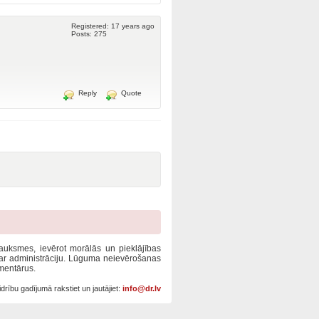
Registered: 17 years ago
Posts: 275
Reply
Quote
tsauksmes, ievērot morālās un pieklājības
 ar administrāciju. Lūguma neievērošanas
mentārus.
drību gadījumā rakstiet un jautājiet:
info@dr.lv