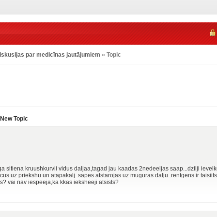
iskusijas par medicīnas jautājumiem
» Topic
New Topic
sitiena kruushkurvii vidus daljaa,tagad jau kaadas 2nedeeljas saap...dzilji ievelk
us uz priekshu un atapakalj..sapes atstarojas uz muguras dalju..rentgens ir taisiits..
s? vai nav iespeeja,ka kkas ieksheeji atsists?