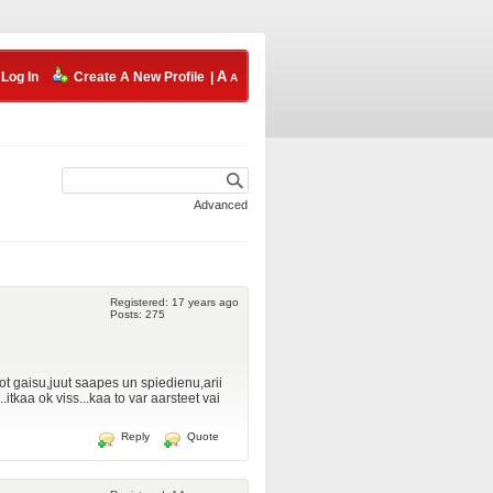
Log In
Create A New Profile
|
Advanced
Registered: 17 years ago
Posts: 275
ot gaisu,juut saapes un spiedienu,arii
itkaa ok viss...kaa to var aarsteet vai
Reply
Quote