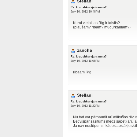
Stellani
Re: kruushkurvja trauma?
July 16, 2012 10:48PM
Kurai vietai tas Rtg ir taisīts?
(plaušām? ribām? mugurkaulam?)
zancha
Re: kruushkurvja trauma?
July 16, 2012 11:05PM
ribaam Rtg
Stellani
Re: kruushkurvja trauma?
July 16, 2012 11:22PM
Nu tad var pārbaudīt arī atlikušos divus.
Bet vispār sasitums mēdz sāpēt (arī, j
Ja nav noslēpums- kādos apstākļos/cik