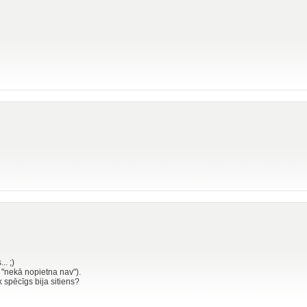
.. ;)
a "nekā nopietna nav").
 spēcīgs bija sitiens?