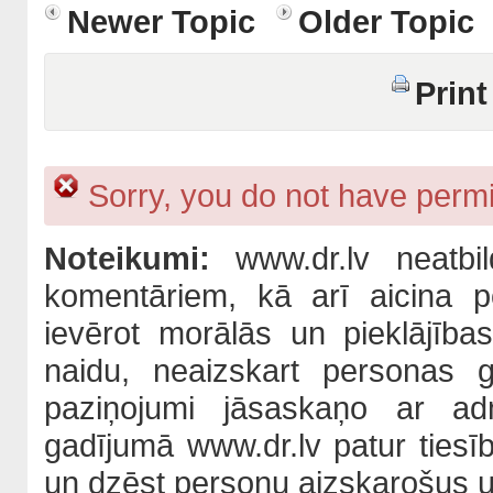
Newer Topic
Older Topic
Print
Sorry, you do not have permis
Noteikumi:
www.dr.lv neatbil
komentāriem, kā arī aicina po
ievērot morālās un pieklājība
naidu, neaizskart personas 
paziņojumi jāsaskaņo ar adm
gadījumā www.dr.lv patur tiesī
un dzēst personu aizskarošus u