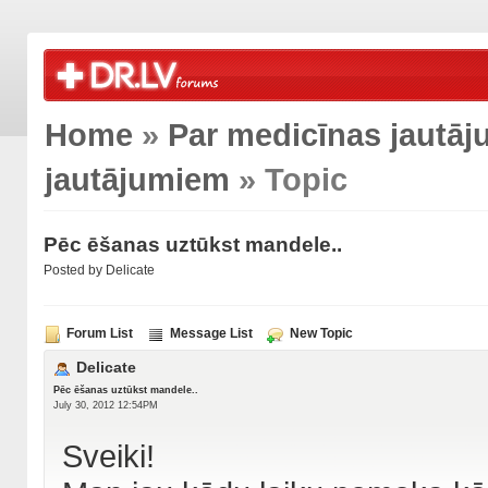
Home
»
Par medicīnas jautā
jautājumiem
» Topic
Pēc ēšanas uztūkst mandele..
Posted by Delicate
Forum List
Message List
New Topic
Delicate
Pēc ēšanas uztūkst mandele..
July 30, 2012 12:54PM
Sveiki!