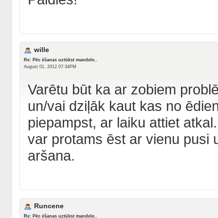
wille
Re: Pēc ēšanas uztūkst mandele..
August 01, 2012 07:34PM
Varētu būt ka ar zobiem probl
un/vai dziļāk kaut kas no ēdien
piepampst, ar laiku attiet atkal
var protams ēst ar vienu pusi
aršana.
Runcene
Re: Pēc ēšanas uztūkst mandele..