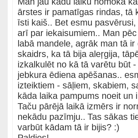
Man jau kādu laiku nomoka k
ārstes ir pamatīgas rindas, t
īsti kaiš.. Bet esmu pasvērusi,
arī par iekaisumiem.. Man pē
labā mandele, agrāk man tā ir 
skaidrs, ka tā bija aleŗgija, t
izkalkulēt no kā tā varētu būt 
jebkura ēdiena apēšanas.. esmu
izteiktiem - sāļiem, skabiem, sa
kāda laika pampums noeit un i
Taču pārējā laikā izmērs ir no
nekādu pazīmju.. Tas sākas tie
varbūt kādam tā ir bijis? :)
Paldies!