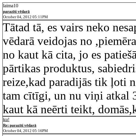
laima10
parazīti vēdarā
October 04, 2012 05:11PM
Tātad tā, es vairs neko nesa
vēdarā veidojas no ,piemēr
no kaut kā cita, jo es patie
pārtikas produktus, sabiedr
reize,kad paradijās tik ļoti 
tam cītīgi, un nu viņi atkal
kaut kā neērti teikt, domās
ku!
Re: parazīti vēdarā
October 04, 2012 05:16PM