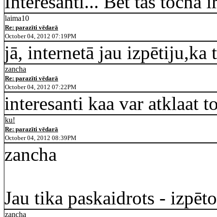
Interesanti... Bet tās točna 
laima10
Re: parazīti vēdarā
October 04, 2012 07:19PM
jā, internetā jau izpētiju,ka t
zancha
Re: parazīti vēdarā
October 04, 2012 07:22PM
interesanti kaa var atklaat t
ku!
Re: parazīti vēdarā
October 04, 2012 08:39PM
zancha
Jau tika paskaidrots - izpētot
zancha