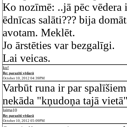
Ko nozīmē: ..jā pēc vēdera i
ēdnīcas salāti??? bija domāts
avotam. Meklēt.
Jo ārstēties var bezgalīgi.
Lai veicas.
ku!
Re: parazīti vēdarā
October 10, 2012 04:39PM
Varbūt runa ir par spalīši
nekāda "kņudoņa tajā vietā"
laima10
Re: parazīti vēdarā
October 10, 2012 05:09PM