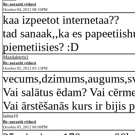
Re: parazīti vēdarā
October 04, 2012 08:54PM
kaa izpeetot internetaa??
tad sanaak,,ka es papeetiis
piemetiisies? :D
Mazdakteris1
Re: parazīti vēdarā
October 05, 2012 05:13PM
vecums,dzimums,augums,sv
Vai salātus ēdam? Vai cērmes
Vai ārstēšanās kurs ir bijis 
laima10
Re: parazīti vēdarā
October 05, 2012 06:09PM