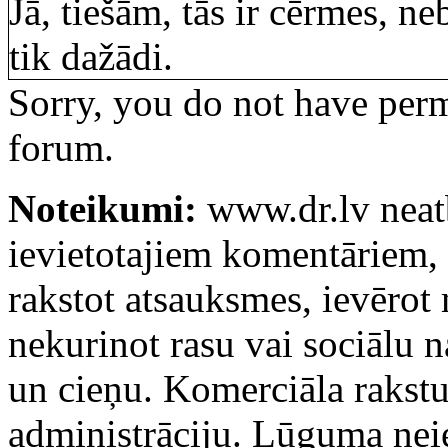
Jā, tiešām, tās ir cērmes, ne
tik dažādi.
Sorry, you do not have permi
forum.
Noteikumi:
www.dr.lv neatb
ievietotajiem komentāriem, k
rakstot atsauksmes, ievērot
nekurinot rasu vai sociālu 
un cieņu. Komerciāla rakstu
administrāciju. Lūguma ne