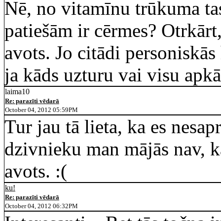
Nē, no vitamīnu trūkuma tas
patiešām ir cērmes? Otrkārt, 
avots. Jo citādi personiskā
ja kāds uzturu vai visu apkār
laima10
Re: parazīti vēdarā
October 04, 2012 05:59PM
Tur jau tā lieta, ka es nesap
dzivnieku man mājās nav, ka
avots. :(
ku!
Re: parazīti vēdarā
October 04, 2012 06:32PM