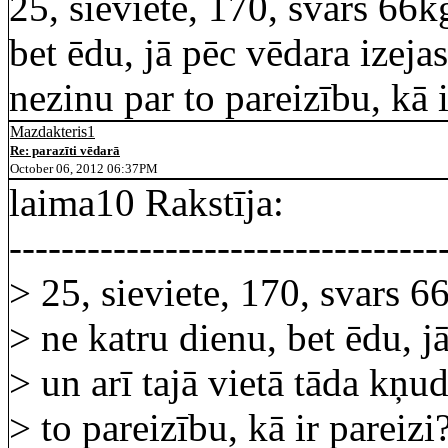
25, sieviete, 170, svars 66k
bet ēdu, jā pēc vēdara izeja
nezinu par to pareizību, kā i
Mazdakteris1
Re: parazīti vēdarā
October 06, 2012 06:37PM
laima10 Rakstīja:
---------------------------------
> 25, sieviete, 170, svars 6
> ne katru dienu, bet ēdu, j
> un arī tajā vietā tāda kņu
> to pareizību, kā ir pareizi