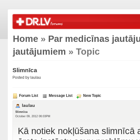
Home
»
Par medicīnas jautā
jautājumiem
» Topic
Slimnīca
Posted by laulau
Forum List
Message List
New Topic
laulau
Slimnīca
October 09, 2012 06:03PM
Kā notiek nokļūšana slimnīcā a