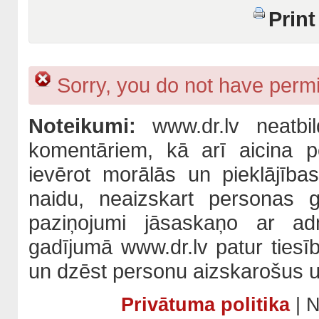
Print
Sorry, you do not have permis
Noteikumi:
www.dr.lv neatbil
komentāriem, kā arī aicina po
ievērot morālās un pieklājība
naidu, neaizskart personas 
paziņojumi jāsaskaņo ar adm
gadījumā www.dr.lv patur tiesī
un dzēst personu aizskarošus u
Privātuma politika
| N