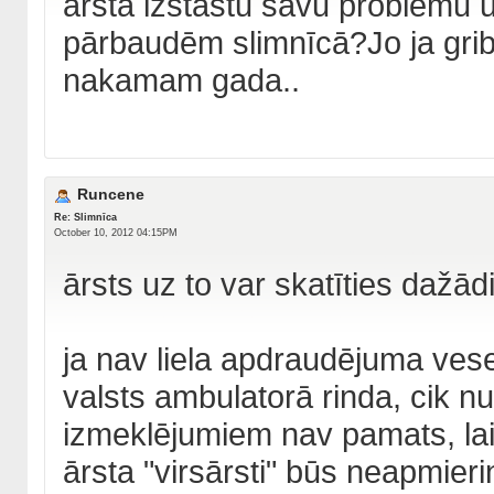
ārsta izstāstu savu problēmu 
pārbaudēm slimnīcā?Jo ja grib p
nakamam gada..
Runcene
Re: Slimnīca
October 10, 2012 04:15PM
ārsts uz to var skatīties dažādi
ja nav liela apdraudējuma vesel
valsts ambulatorā rinda, cik nu
izmeklējumiem nav pamats, lai 
ārsta "virsārsti" būs neapmieri