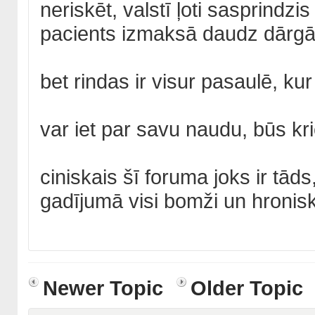
neriskēt, valstī ļoti sasprindz
pacients izmaksā daudz dārgā
bet rindas ir visur pasaulē, ku
var iet par savu naudu, būs kri
ciniskais šī foruma joks ir tāds
gadījumā visi bomži un hroniskie
Newer Topic
Older Topic