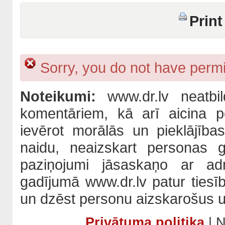
Print
Sorry, you do not have permis
Noteikumi:
www.dr.lv neatbil
komentāriem, kā arī aicina po
ievērot morālās un pieklājība
naidu, neaizskart personas 
paziņojumi jāsaskaņo ar adm
gadījumā www.dr.lv patur tiesī
un dzēst personu aizskarošus u
Privātuma politika
| N