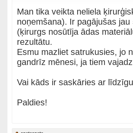
Man tika veikta neliela ķirurģ
noņemšana). Ir pagājušas jau 
(ķirurgs nosūtīja ādas materiāl
rezultātu.
Esmu mazliet satrukusies, jo n
gandrīz mēnesi, ja tiem vajad
Vai kāds ir saskāries ar līdzīgu
Paldies!