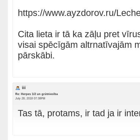
https://www.ayzdorov.ru/Lech
Cita lieta ir tā ka zāļu pret vīru
visai spēcīgām altrnatīvajām 
pārskābi.
iii
Re: Herpes 1/2 un grūtniecība
July 28, 2018 07:38PM
Tas tā, protams, ir tad ja ir int