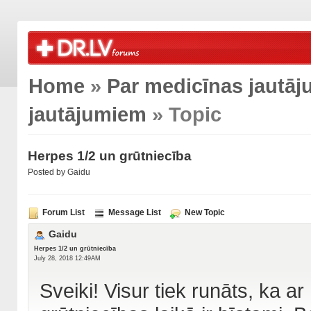
Home
»
Par medicīnas jautā
jautājumiem
» Topic
Herpes 1/2 un grūtniecība
Posted by Gaidu
Forum List
Message List
New Topic
Gaidu
Herpes 1/2 un grūtniecība
July 28, 2018 12:49AM
Sveiki! Visur tiek runāts, ka ar