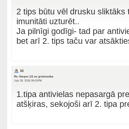
2 tips būtu vēl drusku sliktāks 
imunitāti uzturēt..
Ja pilnīgi godīgi- tad par anti
bet arī 2. tips taču var atsāktie
iii
Re: Herpes 1/2 un grūtniecība
July 28, 2018 09:01PM
1.tipa antivielas nepasargā pre
atšķiras, sekojoši arī 2. tipa 