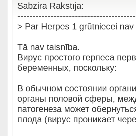
Sabzira Rakstīja:
---------------------------------------
> Par Herpes 1 grūtniecei nav
Tā nav taisnība.
Вирус простого герпеса перв
беременных, поскольку:
В обычном состоянии органи
органы половой сферы, меж
патогенеза может обернутьс
плода (вирус проникает чер