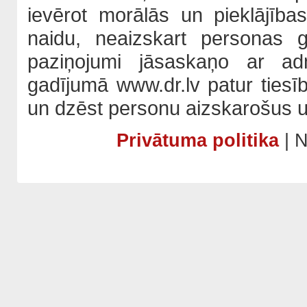
ievērot morālās un pieklājība
naidu, neaizskart personas 
paziņojumi jāsaskaņo ar adm
gadījumā www.dr.lv patur tiesī
un dzēst personu aizskarošus u
Privātuma politika
| N