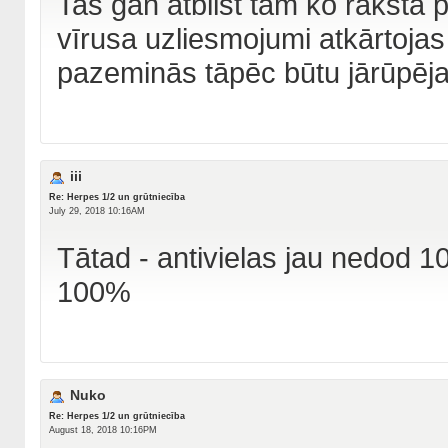
Tas gan atbilst tam ko raksta p
vīrusa uzliesmojumi atkārtojas 
pazeminās tāpēc būtu jārūpējas
iii
Re: Herpes 1/2 un grūtniecība
July 29, 2018 10:16AM
Tātad - antivielas jau nedod 1
100%
Nuko
Re: Herpes 1/2 un grūtniecība
August 18, 2018 10:16PM