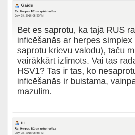
Gaidu
Re: Herpes 1/2 un grūtniecība
July 28, 2018 08:50PM
Bet es saprotu, ka tajā RUS raks
inficēšanās ar herpes simplex 1
saprotu krievu valodu), taču 
vairākkārt izlimots. Vai tas ra
HSV1? Tas ir tas, ko nesaprotu..
inficēšanās ir buistama, vainpa
mazulim.
iii
Re: Herpes 1/2 un grūtniecība
July 28, 2018 08:58PM