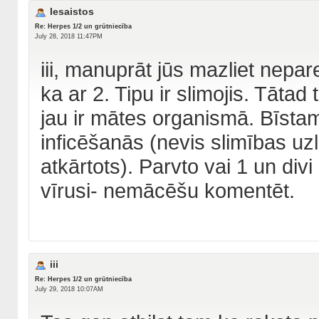
Iesaistos
Re: Herpes 1/2 un grūtniecība
July 28, 2018 11:47PM
iii, manuprāt jūs mazliet nepar
ka ar 2. Tipu ir slimojis. Tātad
jau ir mātes organismā. Bīstama
inficēšanās (nevis slimības u
atkārtots). Parvto vai 1 un divi 
vīrusi- nemācēšu komentēt.
iii
Re: Herpes 1/2 un grūtniecība
July 29, 2018 10:07AM