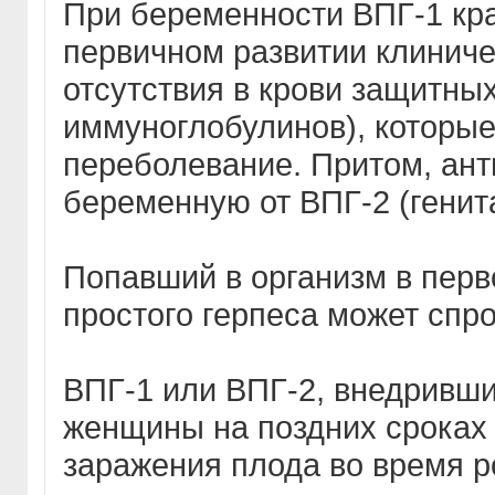
При беременности ВПГ-1 кр
первичном развитии клинич
отсутствия в крови защитны
иммуноглобулинов), которые
переболевание. Притом, ант
беременную от ВПГ-2 (генит
Попавший в организм в перв
простого герпеса может спр
ВПГ-1 или ВПГ-2, внедривш
женщины на поздних сроках 
заражения плода во время ро