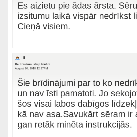
Es aizietu pie ādas ārsta. Sēru 
izsitumu laikā vispār nedrīkst li
Cieņā visiem.
iii
Re: Izsutumi starp krūtīm.
August 20, 2018 12:37PM
Šie brīdinājumi par to ko nedrīks
un nav īsti pamatoti. Jo sekojo
šos visai labos dabīgos līdzek
kā nav asa.Savukārt sēram ir 
gan retāk minēta instrukcijās.