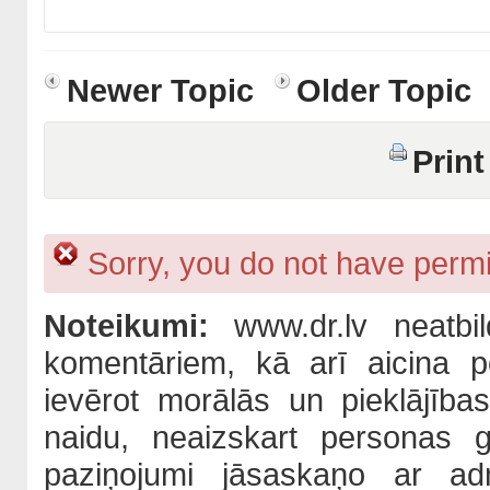
Newer Topic
Older Topic
Print
Sorry, you do not have permis
Noteikumi:
www.dr.lv neatbil
komentāriem, kā arī aicina po
ievērot morālās un pieklājība
naidu, neaizskart personas 
paziņojumi jāsaskaņo ar adm