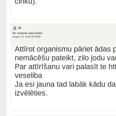
cinku).
iii
Re: Izsutumi starp krūtīm.
August 19, 2018 09:01PM
Attīrot organismu pāriet ādas
nemācēšu pateikt, zilo jodu va
Par attīrīšanu vari palasīt te h
veseliba
Ja esi jauna tad labāk kādu d
izvēlēties.