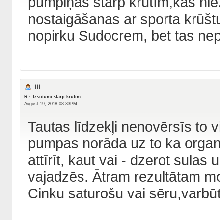
pumpiņas starp krūtīm,kas nie
nostaigāšanas ar sporta krūštur
nopirku Sudocrem, bet tas nepa
iii
Re: Izsutumi starp krūtīm.
August 19, 2018 08:33PM
Tautas līdzekļi nenovērsīs to
pumpas norāda uz to ka organis
attīrīt, kaut vai - dzerot sulas 
vajadzēs. Ātram rezultātam m
Cinku saturošu vai sēru,varbūt