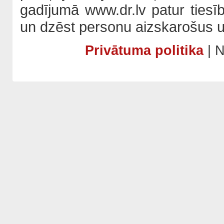
gadījumā www.dr.lv patur tiesī
un dzēst personu aizskarošus u
Privātuma politika
| N