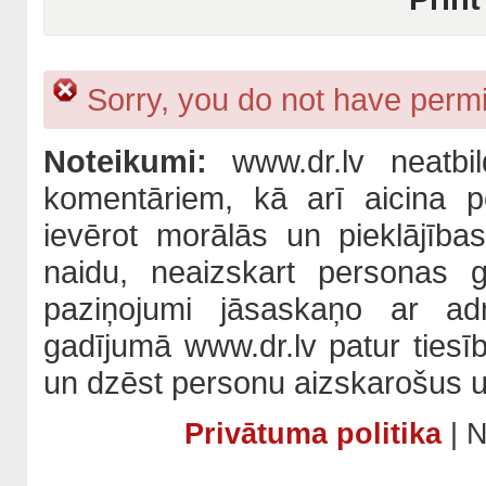
Sorry, you do not have permis
Noteikumi:
www.dr.lv neatbil
komentāriem, kā arī aicina po
ievērot morālās un pieklājība
naidu, neaizskart personas 
paziņojumi jāsaskaņo ar adm
gadījumā www.dr.lv patur tiesī
un dzēst personu aizskarošus u
Privātuma politika
| N