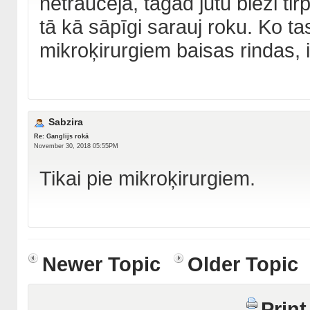
netraucēja, tagad jūtu bieži t
tā kā sāpīgi sarauj roku. Ko t
mikroķirurgiem baisas rindas, 
Sabzira
Re: Ganglijs rokā
November 30, 2018 05:55PM
Tikai pie mikroķirurgiem.
Newer Topic
Older Topic
Print