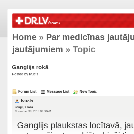
Home
»
Par medicīnas jautā
jautājumiem
» Topic
Ganglijs rokā
Posted by Ivucis
Forum List
Message List
New Topic
Ivucis
Ganglijs rokā
November 30, 2018 08:30AM
Ganglijs plaukstas locītavā, j