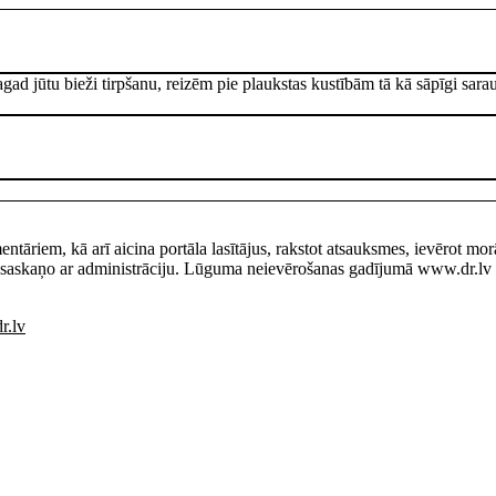
tagad jūtu bieži tirpšanu, reizēm pie plaukstas kustībām tā kā sāpīgi sa
entāriem, kā arī aicina portāla lasītājus, rakstot atsauksmes, ievērot mo
saskaņo ar administrāciju. Lūguma neievērošanas gadījumā www.dr.lv pa
r.lv