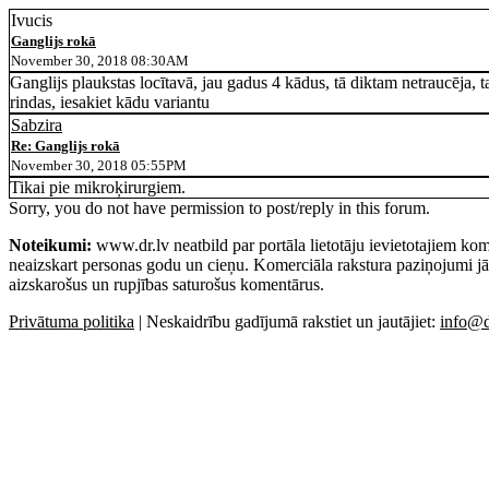
Ivucis
Ganglijs rokā
November 30, 2018 08:30AM
Ganglijs plaukstas locītavā, jau gadus 4 kādus, tā diktam netraucēja, 
rindas, iesakiet kādu variantu
Sabzira
Re: Ganglijs rokā
November 30, 2018 05:55PM
Tikai pie mikroķirurgiem.
Sorry, you do not have permission to post/reply in this forum.
Noteikumi:
www.dr.lv neatbild par portāla lietotāju ievietotajiem kom
neaizskart personas godu un cieņu. Komerciāla rakstura paziņojumi jā
aizskarošus un rupjības saturošus komentārus.
Privātuma politika
| Neskaidrību gadījumā rakstiet un jautājiet:
info@d