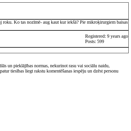
rauj roku. Ko tas nozīmē- aug kaut kur iekšā? Pie mikroķirurgiem baisas
Registered: 9 years ago
Posts: 599
rālās un pieklājības normas, nekurinot rasu vai sociālu naidu,
tur tiesības liegt rakstu komentēšanas iespēju un dzēst personu