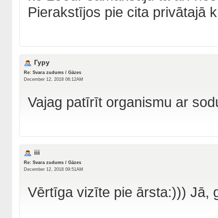
Pierakstījos pie cita privātajā k
Гуру
Re: Svara zudums / Gāzes
December 12, 2018 06:12AM
Vajag patīrīt organismu ar sod
iii
Re: Svara zudums / Gāzes
December 12, 2018 09:51AM
Vērtīga vizīte pie ārsta:))) Jā, 