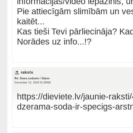
informācijas/video iepazinis, u
Pie attiecīgām slimībām un ves
kaitēt...
Kas tieši Tevi pārliecināja? K
Norādes uz info...!?
raksts
Re: Svara zudums / Gāzes
December 13, 2018 01:08AM
https://dieviete.lv/jaunie-rakst
dzerama-soda-ir-specigs-arstn