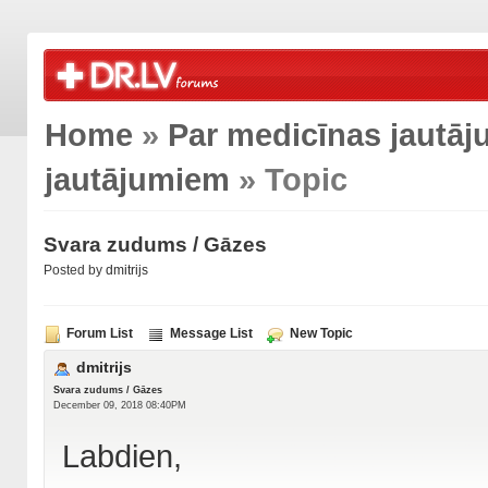
Home
»
Par medicīnas jautā
jautājumiem
» Topic
Svara zudums / Gāzes
Posted by
dmitrijs
Forum List
Message List
New Topic
dmitrijs
Svara zudums / Gāzes
December 09, 2018 08:40PM
Labdien,