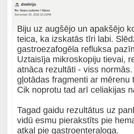
dmitrijs
Re: Svara zudums / Gāzes
December 20, 2018 10:21PM
Biju uz augšējo un apakšējo k
teica, ka izskatās tīri labi. Sl
gastroezafogēla refluksa pazī
Uztaisīja mikroskopiju tievai,
atnāca rezultāti - viss normās.
gļotādas fragmenti ar mērenu 
Cik noprotu tad arī celiakijas n
Tagad gaidu rezultātus uz pank
vidū esmu pierakstīts pie hema
atkal pie gastroenteraloga.