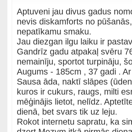
Aptuveni jau divus gadus nom
nevis diskamforts no pūšanās, 
nepatīkamu smaku.
Jau diezgan ilgu laiku ir pas
Gandrīz gadu atpakaļ svēru 76 
nemainīju, sportot turpināju, šo
Augums - 185cm , 37 gadi . Ar 
Sausa āda, naktī slāpes (ūdeni
kuros ir cukurs, raugs, milti e
mēģinājis lietot, nelīdz. Aptetī
dienā, bet svars tik uz leju.
Rokot internetu sapratu, ka sim
dzert Mezym itkā pirmās dien