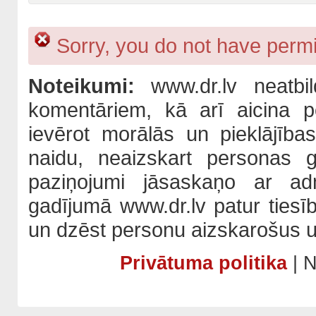
Sorry, you do not have permis
Noteikumi:
www.dr.lv neatbil
komentāriem, kā arī aicina po
ievērot morālās un pieklājība
naidu, neaizskart personas 
paziņojumi jāsaskaņo ar adm
gadījumā www.dr.lv patur tiesī
un dzēst personu aizskarošus u
Privātuma politika
| N