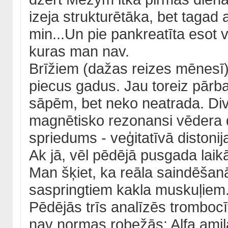
izeja strukturētāka, bet tagad
min...Un pie pankreatīta esot 
kuras man nav.
Brīžiem (dažas reizes mēnesī) 
piecus gadus. Jau toreiz pārb
sāpēm, bet neko neatrada. Div
magnētisko rezonansi vēdera d
spriedums - veģitatīvā distonij
Ak jā, vēl pēdējā pusgada laik
Man šķiet, ka reāla saindēšanā
saspringtiem kakla muskuļiem
Pēdējās trīs analīzēs trombocīti 
nav normas robežās: Alfa amilā