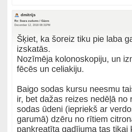
dmitrijs
Re: Svara zudums / Gāzes
December 12, 2018 08:31PM
Šķiet, ka šoreiz tiku pie laba
izskatās.
Nozīmēja kolonoskopiju, un iz
fēcēs un celiakiju.
Baigo sodas kursu neesmu taisī
ir, bet dažas reizes nedēļā no 
sodas ūdeni (iepriekš ar verdo
garumā) dzēru no rītiem citrona
pankreatīta gadījuma tas tikai 