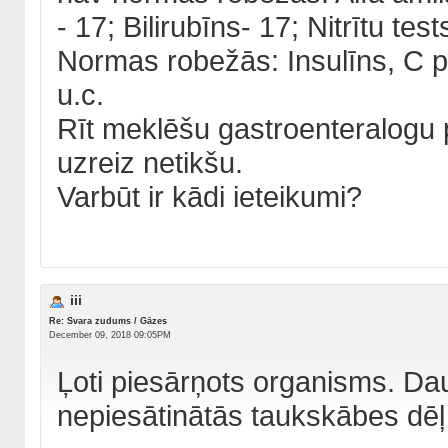
- 17; Bilirubīns- 17; Nitrītu tes
Normas robežās: Insulīns, C p
u.c.
Rīt meklēšu gastroenteralogu pi
uzreiz netikšu.
Varbūt ir kādi ieteikumi?
iii
Re: Svara zudums / Gāzes
December 09, 2018 09:05PM
Ļoti piesārņots organisms. Dau
nepiesātinātās taukskābes dēļ