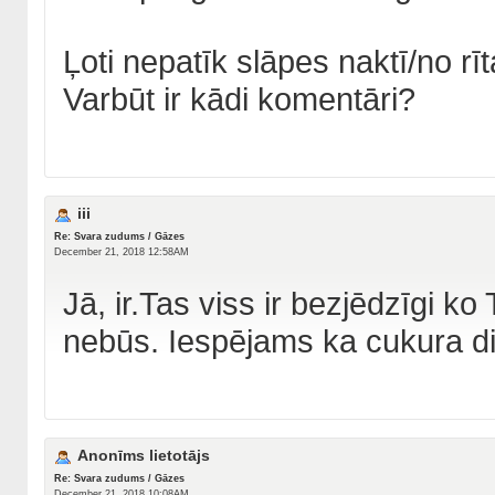
Ļoti nepatīk slāpes naktī/no rīt
Varbūt ir kādi komentāri?
iii
Re: Svara zudums / Gāzes
December 21, 2018 12:58AM
Jā, ir.Tas viss ir bezjēdzīgi ko
nebūs. Iespējams ka cukura dia
Anonīms lietotājs
Re: Svara zudums / Gāzes
December 21, 2018 10:08AM