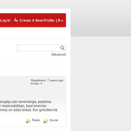
Log In
Create A New Profile
|
Advanced
Registered: 7 years ago
Posts: 3
..aizgāju pie venerologa, paņēma
ur nepiesaldējas, kaut ieveroju
ormas un ādas krāsā. Kur griezties kā
Reply
Quote