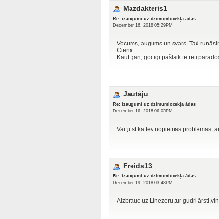
Mazdakteris1
Re: izaugumi uz dzimumlocekļa ādas
December 16, 2018 05:29PM
Vecums, augums un svars. Tad runāsi
Cieņā.
Kaut gan, godīgi pašlaik te reti parā
Jautāju
Re: izaugumi uz dzimumlocekļa ādas
December 16, 2018 06:05PM
Var just ka tev nopietnas problēmas, ār
Freids13
Re: izaugumi uz dzimumlocekļa ādas
December 19, 2018 03:48PM
Aizbrauc uz Linezeru,tur gudri ārsti.vini