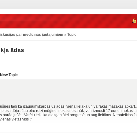
iskusijas par medicīnas jautājumiem
» Topic
kļa ādas
New Topic
ušues tādi kā izaugumi/kārpas uz ādas..viena lielāka un vairākas mazākas apkārt
n piesaldēju.. Jau otro reizi mēģinu, nekas nesanāk, velti izmesti 17 eur un nekas t
tās parādijušās. Varētu teikt ka diezgan ātei progresē un aug lielākas. Nenoteiktas f
vienas vietas viss :/