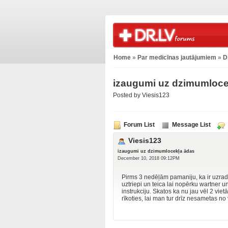
Home
»
Par medicīnas jautājumiem
»
D
izaugumi uz dzimumloce
Posted by
Viesis123
Forum List
Message List
Viesis123
izaugumi uz dzimumlocekļa ādas
December 10, 2018 09:12PM
Pirms 3 nedēļām pamaniju, ka ir uzrad
uztriepi un teica lai nopērku wartner u
instrukciju. Skatos ka nu jau vēl 2 vie
rīkoties, lai man tur drīz nesametas no 