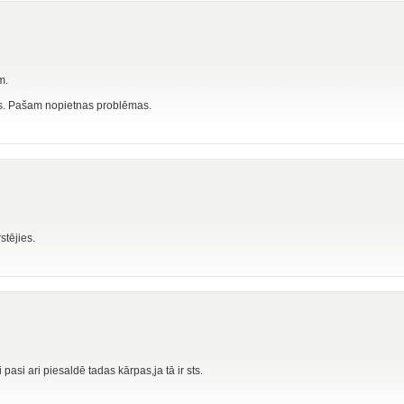
m.
dos. Pašam nopietnas problēmas.
stējies.
 pasi ari piesaldē tadas kārpas,ja tā ir sts.