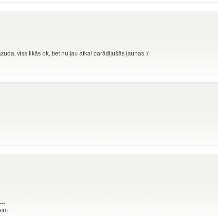
zuda, viss likās ok, bet nu jau atkal parādijušās jaunas :/
---
sim.