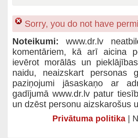
Sorry, you do not have permis
Noteikumi:
www.dr.lv neatbil
komentāriem, kā arī aicina po
ievērot morālās un pieklājība
naidu, neaizskart personas 
paziņojumi jāsaskaņo ar adm
gadījumā www.dr.lv patur tiesī
un dzēst personu aizskarošus u
Privātuma politika
| N