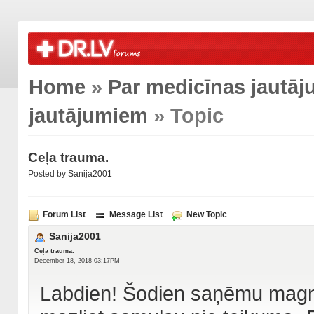
Home
»
Par medicīnas jautā
jautājumiem
» Topic
Ceļa trauma.
Posted by
Sanija2001
Forum List
Message List
New Topic
Sanija2001
Ceļa trauma.
December 18, 2018 03:17PM
Labdien! Šodien saņēmu magnē