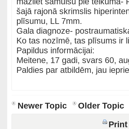
mazliet samulsu pie teikuma- P
šajā rajonā skrimslis hiperint
plīsumu, LL 7mm.
Gala diagnoze- postraumatiska
Ko tas nozīmē, tas plīsums ir 
Papildus informācijai:
Meitene, 17 gadi, svars 60, a
Paldies par atbildēm, jau ieprie
Newer Topic
Older Topic
Print