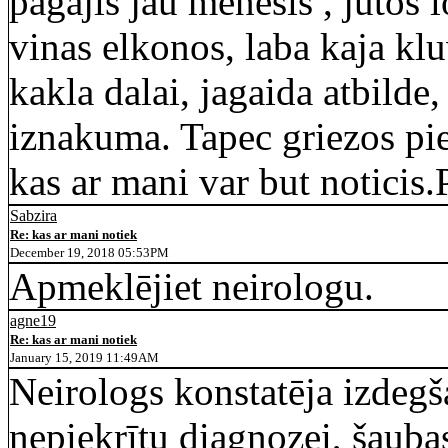
pagajis jau menesis , jutos lo
vinas elkonos, laba kaja kl
kakla dalai, jagaida atbilde,
iznakuma. Tapec griezos pie
kas ar mani var but noticis.
Sabzira
Re: kas ar mani notiek
December 19, 2018 05:53PM
Apmeklējiet neirologu.
agne19
Re: kas ar mani notiek
January 15, 2019 11:49AM
Neirologs konstatēja izdegš
nepiekrītu diagnozei, šauba