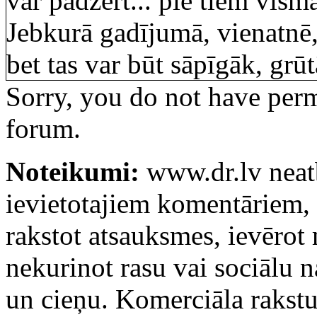
var padzert... pie tiem vism
Jebkurā gadījumā, vienatnē, b
bet tas var būt sāpīgāk, grū
Sorry, you do not have permi
forum.
Noteikumi:
www.dr.lv neatb
ievietotajiem komentāriem, k
rakstot atsauksmes, ievērot
nekurinot rasu vai sociālu 
un cieņu. Komerciāla rakstu