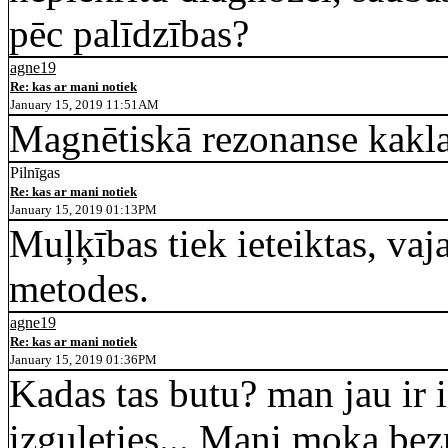
pēc palīdzības?
agne19
Re: kas ar mani notiek
January 15, 2019 11:51AM
Magnētiskā rezonanse kakla
Pilnīgas
Re: kas ar mani notiek
January 15, 2019 01:13PM
Muļķības tiek ieteiktas, vaj
metodes.
agne19
Re: kas ar mani notiek
January 15, 2019 01:36PM
Kadas tas butu? man jau ir ie
izguleties... Mani moka bez