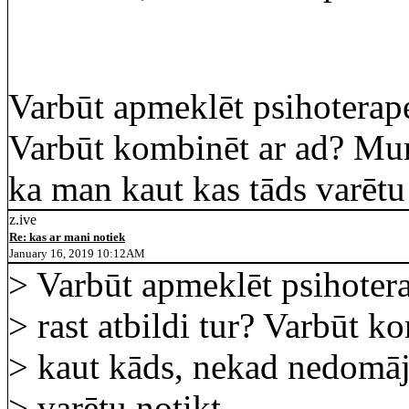
Varbūt apmeklēt psihoterapei
Varbūt kombinēt ar ad? Mu
ka man kaut kas tāds varētu
z.ive
Re: kas ar mani notiek
January 16, 2019 10:12AM
> Varbūt apmeklēt psihoter
> rast atbildi tur? Varbūt 
> kaut kāds, nekad nedomāj
> varētu notikt