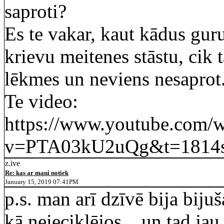
saproti?
Es te vakar, kaut kādus gur
krievu meitenes stāstu, cik 
lēkmes un neviens nesaprot
Te video:
https://www.youtube.com/
v=PTA03kU2uQg&t=1814
z.ive
Re: kas ar mani notiek
January 15, 2019 07:41PM
p.s. man arī dzīvē bija bijuš
kā neieciklējos... un tad ja