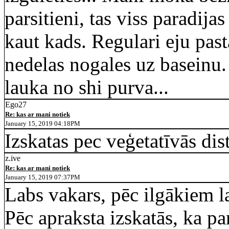
parsitieni, tas viss paradija
kaut kads. Regulari eju past
nedelas nogales uz baseinu. 
lauka no shi purva...
Ego27
Re: kas ar mani notiek
January 15, 2019 04:18PM
Izskatas pec veģetatīvās dis
z.ive
Re: kas ar mani notiek
January 15, 2019 07:37PM
Labs vakars, pēc ilgākiem l
Pēc apraksta izskatās, ka p