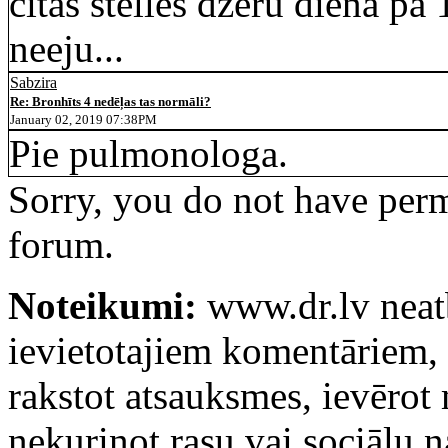
citas štelles dzeru dienā pa 
neeju...
Sabzira
Re: Bronhīts 4 nedēļas tas normāli?
January 02, 2019 07:38PM
Pie pulmonologa.
Sorry, you do not have permi
forum.
Noteikumi:
www.dr.lv neatb
ievietotajiem komentāriem, k
rakstot atsauksmes, ievērot
nekurinot rasu vai sociālu 