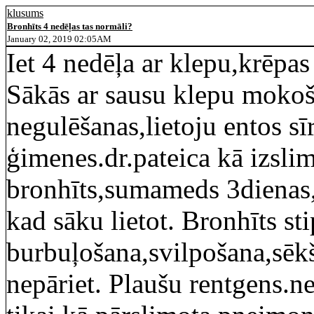
klusums
Bronhīts 4 nedēļas tas normāli?
January 02, 2019 02:05AM
Iet 4 nedēļa ar klepu,krēpas
Sākās ar sausu klepu mokoš
negulēšanas,lietoju entos s
ģimenes.dr.pateica kā izsli
bronhīts,sumameds 3dienas,b
kad sāku lietot. Bronhīts sti
burbuļošana,svilpošana,sēk
nepāriet. Plaušu rentgens.n