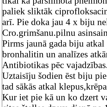
tikai kā pārslimota pneimoni
paliek sliktāk ciprofloksaci
arī. Pie doka jau 4 x biju n
Cro.grimšanu.pilnu asinsain
Pirms jaunā gada biju atkal
bronhalitin un analīzes atkā
Antibiotikas pēc vajadzības.
Uztaisīju šodien ēst biju 
tad sākās atkal klepus,krēpa
Kur iet pie kā un ko dzert v