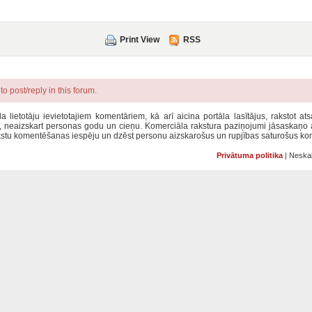
Print View
RSS
o post/reply in this forum.
la lietotāju ievietotajiem komentāriem, kā arī aicina portāla lasītājus, rakstot a
u, neaizskart personas godu un cieņu. Komerciāla rakstura paziņojumi jāsaskaņo
rakstu komentēšanas iespēju un dzēst personu aizskarošus un rupjības saturošus ko
Privātuma politika
| Neskai