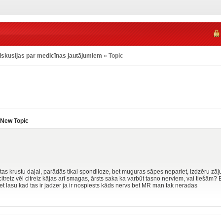
iskusijas par medicīnas jautājumiem
» Topic
New Topic
tas krustu daļai, parādās tikai spondiloze, bet muguras sāpes nepariet, izdzēru zāļ
treiz vēl citreiz kājas arī smagas, ārsts saka ka varbūt tasno nerviem, vai tiešām? E
et lasu kad tas ir jadzer ja ir nospiests kāds nervs bet MR man tak neradas