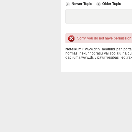
Newer Topic
Older Topic
Sorry, you do not have permission t
Noteikumi:
www.dr.lv neatbild par portā
normas, nekurinot rasu vai sociālu naid
gadījumā www.dr.lv patur tiesības liegt 