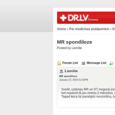
Home
»
Par medicīnas jautājumiem
»
D
MR spondiloze
Posted by Lieniite
Forum List
Message List
Lieniite
MR spondiloze
January 23, 2019 01:02PM
Sveiki, uztaisiju MR un DT mugurai jos
bet nepāriet tā jau mokos 2 mēnešus, ci
Tagad teica lai pamēģini neurontinu, b