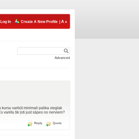
Log In
Create A New Profile
|
Advanced
u kursu varbūt minimali palika vieglak
s varētu tik ļoti just sāpes no nerviem?
Reply
Quote