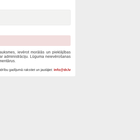
tsauksmes, ievērot morālās un pieklājības
 ar administrāciju. Lūguma neievērošanas
mentārus.
drību gadījumā rakstiet un jautājiet:
info@dr.lv