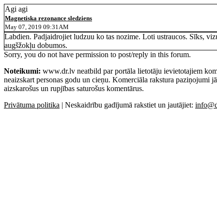
Agi agi
Magnetiska rezonance sledziens
May 07, 2019 09:31AM
Labdien. Padjaidrojiet ludzuu ko tas nozime. Loti ustraucos. Sīks, vizu
augšžokļu dobumos.
Sorry, you do not have permission to post/reply in this forum.
Noteikumi:
www.dr.lv neatbild par portāla lietotāju ievietotajiem kom
neaizskart personas godu un cieņu. Komerciāla rakstura paziņojumi jā
aizskarošus un rupjības saturošus komentārus.
Privātuma politika
| Neskaidrību gadījumā rakstiet un jautājiet:
info@d