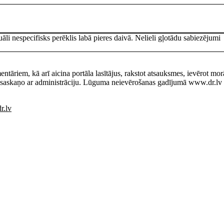
āli nespecifisks perēklis labā pieres daivā. Nelieli gļotādu sabiezējumi
entāriem, kā arī aicina portāla lasītājus, rakstot atsauksmes, ievērot mo
saskaņo ar administrāciju. Lūguma neievērošanas gadījumā www.dr.lv pa
r.lv