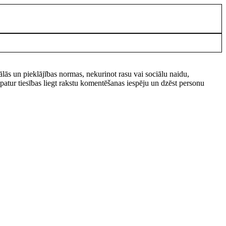
rālās un pieklājības normas, nekurinot rasu vai sociālu naidu,
tur tiesības liegt rakstu komentēšanas iespēju un dzēst personu