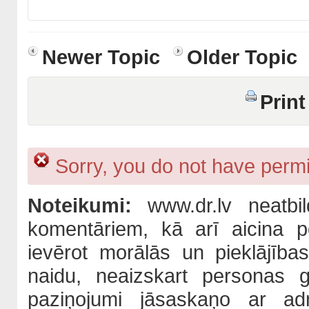
Newer Topic
Older Topic
Print
Sorry, you do not have permis
Noteikumi:
www.dr.lv neatbil
komentāriem, kā arī aicina po
ievērot morālās un pieklājība
naidu, neaizskart personas 
paziņojumi jāsaskaņo ar adm