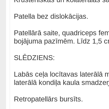
Patella bez dislokācijas.
Patellārā saite, quadriceps fem
bojājuma pazīmēm. Līdz 1,5 cm 
SLĒDZIENS:
Labās ceļa locītavas laterālā m
laterālā kondiļa kaula smadze
Retropatellārs bursīts.