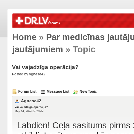
Home
»
Par medicīnas jautā
jautājumiem
» Topic
Vai vajadzīga operācija?
Posted by Agnese42
Forum List
Message List
New Topic
Agnese42
Vai vajadzīga operācija?
May 14, 2024 04:28PM
Labdien! Ceļa sasitums pirm