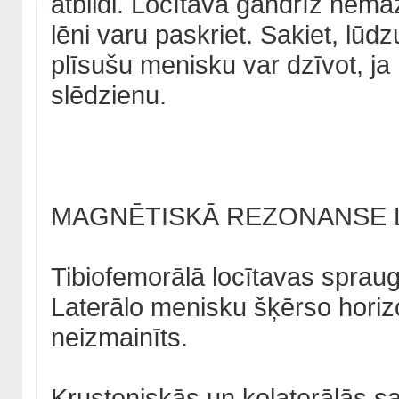
atbildi. Locītava gandrīz nemaz
lēni varu paskriet. Sakiet, lūd
plīsušu menisku var dzīvot, ja
slēdzienu.
MAGNĒTISKĀ REZONANSE LA
Tibiofemorālā locītavas spraug
Laterālo menisku šķērso horizo
neizmainīts.
Krusteniskās un kolaterālās sa