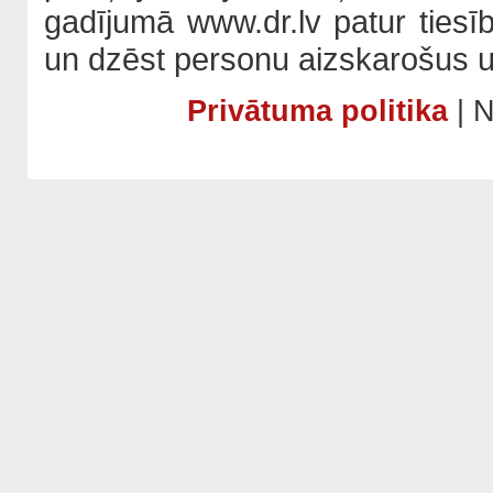
gadījumā www.dr.lv patur tiesī
un dzēst personu aizskarošus u
Privātuma politika
| N