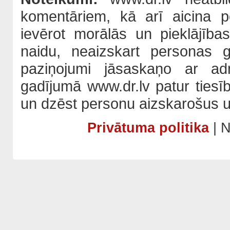
komentāriem, kā arī aicina po
ievērot morālās un pieklājība
naidu, neaizskart personas 
paziņojumi jāsaskaņo ar adm
gadījumā www.dr.lv patur tiesī
un dzēst personu aizskarošus u
Privātuma politika
| N