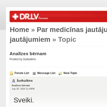
Home
»
Par medicīnas jautā
jautājumiem
» Topic
Analīzes bērnam
Posted by
žurkulēns
Forum List
Message List
New Topic
žurkulēns
Analīzes bērnam
July 03, 2024 12:18PM
Sveiki.