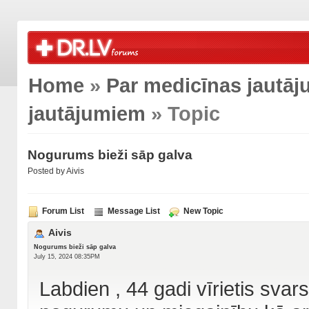
Home
»
Par medicīnas jautā
jautājumiem
» Topic
Nogurums bieži sāp galva
Posted by Aivis
Forum List
Message List
New Topic
Aivis
Nogurums bieži sāp galva
July 15, 2024 08:35PM
Labdien , 44 gadi vīrietis svar