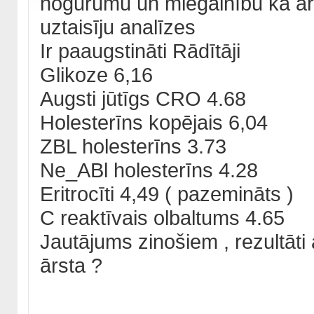
nogurumu un miegainību kā arī
uztaisīju analīzes
Ir paaugstināti Rādītāji
Glikoze 6,16
Augsti jūtīgs CRO 4.68
Holesterīns kopējais 6,04
ZBL holesterīns 3.73
Ne_ABl holesterīns 4.28
Eritrocīti 4,49 ( pazemināts )
C reaktīvais olbaltums 4.65
Jautājums zinošiem , rezultāti
ārsta ?