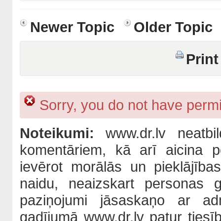
Newer Topic
Older Topic
Print
Sorry, you do not have permis
Noteikumi:
www.dr.lv neatbil
komentāriem, kā arī aicina po
ievērot morālās un pieklājība
naidu, neaizskart personas 
paziņojumi jāsaskaņo ar adm
gadījumā www.dr.lv patur tiesī