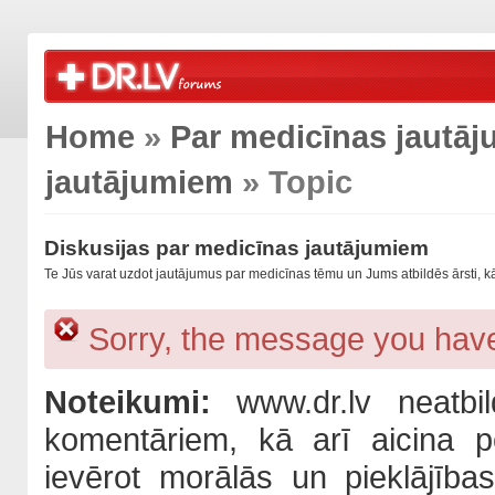
Home
»
Par medicīnas jautā
jautājumiem
» Topic
Diskusijas par medicīnas jautājumiem
Te Jūs varat uzdot jautājumus par medicīnas tēmu un Jums atbildēs ārsti, kā
Sorry, the message you have
Noteikumi:
www.dr.lv neatbil
komentāriem, kā arī aicina po
ievērot morālās un pieklājība