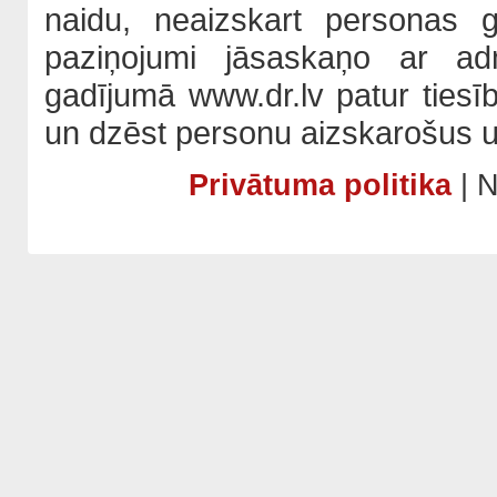
naidu, neaizskart personas 
paziņojumi jāsaskaņo ar adm
gadījumā www.dr.lv patur tiesī
un dzēst personu aizskarošus u
Privātuma politika
| N