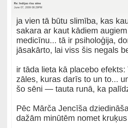
Re: Indijas rīsu sēne
June 07, 2009 08:29PM
ja vien tā būtu slimība, kas ka
sakara ar kaut kādiem augiem, 
medicīnu... tā ir psiholoģija,
jāsakārto, lai viss šis negals b
ir tāda lieta kā placebo efekts
zāles, kuras darīs to un to... un
šo sēni — tauta runā, ka palīdz..
Pēc Mārča Jencīša dziedināšan
dažām minūtēm nomet kruķus 