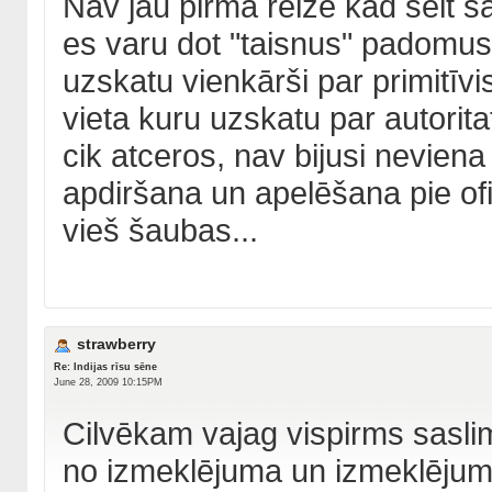
Nav jau pirmā reize kad šeit sā
es varu dot "taisnus" padomus 
uzskatu vienkārši par primitīv
vieta kuru uzskatu par autorita
cik atceros, nav bijusi neviena 
apdiršana un apelēšana pie ofi
vieš šaubas...
strawberry
Re: Indijas rīsu sēne
June 28, 2009 10:15PM
Cilvēkam vajag vispirms saslimt
no izmeklējuma un izmeklējumu