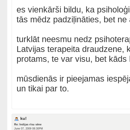
es vienkārši bildu, ka psiholoģ
tās mēdz padziļināties, bet ne
turklāt neesmu nedz psihotera
Latvijas terapeita draudzene, 
protams, te var visu, bet kād
mūsdienās ir pieejamas iespējas
un tikai par to.
ku!
Re: Indijas rīsu sēne
June 07, 2009 08:30PM