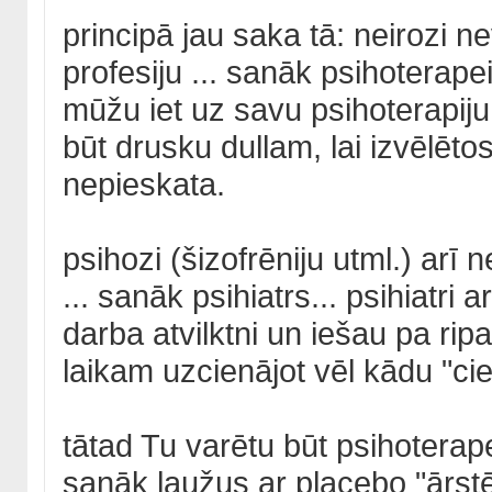
principā jau saka tā: neirozi ne
profesiju ... sanāk psihoterapei
mūžu iet uz savu psihoterapiju
būt drusku dullam, lai izvēlētos
nepieskata.
psihozi (šizofrēniju utml.) arī 
... sanāk psihiatrs... psihiatri
darba atvilktni un iešau pa rip
laikam uzcienājot vēl kādu "cie
tātad Tu varētu būt psihoterape
sanāk ļaužus ar placebo "ārstē