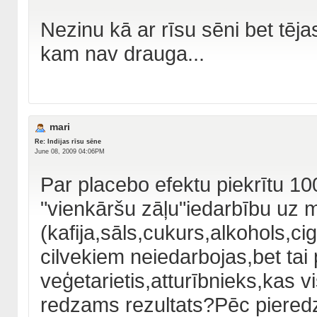
Nezinu kā ar rīsu sēni bet tējas
kam nav drauga...
mari
Re: Indijas rīsu sēne
June 08, 2009 04:06PM
Par placebo efektu piekrītu 100
"vienkāršu zāļu"iedarbību uz
(kafija,sāls,cukurs,alkohols,ci
cilvekiem neiedarbojas,bet tai p
veģetarietis,atturībnieks,kas vi
redzams rezultats?Pēc pieredz