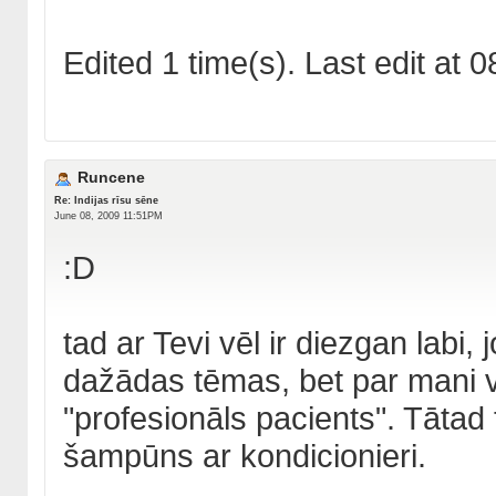
Edited 1 time(s). Last edit at
Runcene
Re: Indijas rīsu sēne
June 08, 2009 11:51PM
:D
tad ar Tevi vēl ir diezgan labi, 
dažādas tēmas, bet par mani v
"profesionāls pacients". Tātad 
šampūns ar kondicionieri.