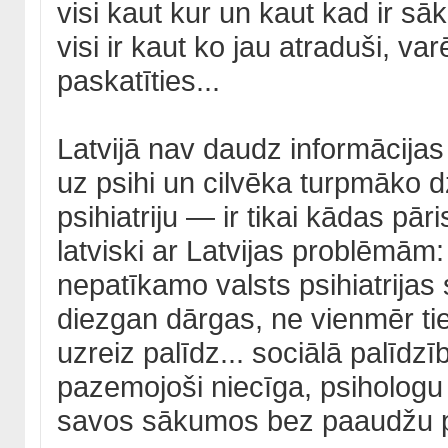
visi kaut kur un kaut kad ir s
visi ir kaut ko jau atraduši, va
paskatīties...
Latvijā nav daudz informācijas
uz psihi un cilvēka turpmāko d
psihiatriju — ir tikai kādas pār
latviski ar Latvijas problēmām: 
nepatīkamo valsts psihiatrijas s
diezgan dārgas, ne vienmēr t
uzreiz palīdz... sociālā palīdz
pazemojoši niecīga, psihologu a
savos sākumos bez paaudžu p