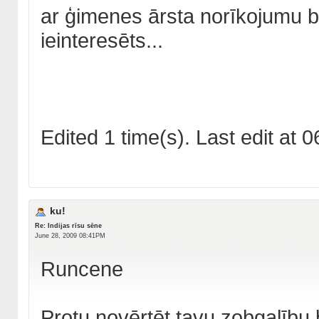
ar ģimenes ārsta norīkojumu bū
ieinteresēts...
Edited 1 time(s). Last edit a
ku!
Re: Indijas rīsu sēne
June 28, 2009 08:41PM
Runcene
Protu novērtēt tavu zobgalību b