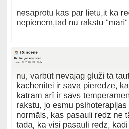
nesaprotu kas par lietu,it kā r
nepieņem,tad nu rakstu "mari"
Runcene
Re: Indijas rīsu sēne
June 09, 2009 03:59PM
nu, varbūt nevajag gluži tā taut
kachenitei ir sava pieredze, ka
katram arī ir savs temperament
rakstu, jo esmu psihoterapijas 
normāls, kas pasauli redz ne tād
tāda, ka visi pasauli redz, kādi