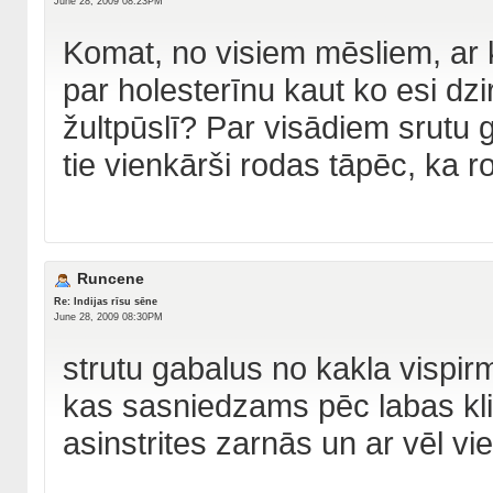
June 28, 2009 08:23PM
Komat, no visiem mēsliem, ar 
par holesterīnu kaut ko esi dz
žultpūslī? Par visādiem srutu
tie vienkārši rodas tāpēc, ka r
Runcene
Re: Indijas rīsu sēne
June 28, 2009 08:30PM
strutu gabalus no kakla vispir
kas sasniedzams pēc labas kli
asinstrites zarnās un ar vēl vie