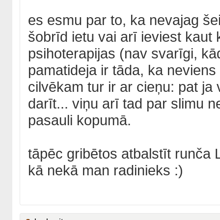
es esmu par to, ka nevajag šeit
šobrīd ietu vai arī ieviest k
psihoterapijas (nav svarīgi, kā
pamatideja ir tāda, ka neviens 
cilvēkam tur ir ar cieņu: pat ja
darīt... viņu arī tad par slimu n
pasauli kopumā.
tāpēc gribētos atbalstīt runča
kā nekā man radinieks :)