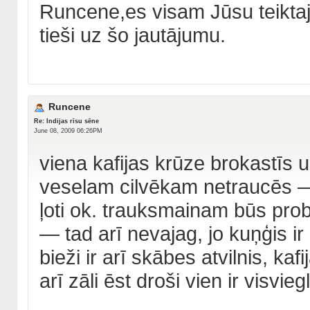
Runcene,es visam Jūsu teiktajam
tieši uz šo jautājumu.
Runcene
Re: Indijas rīsu sēne
June 08, 2009 06:26PM
viena kafijas krūze brokastīs 
veselam cilvēkam netraucēs — d
ļoti ok. trauksmainam būs prob
— tad arī nevajag, jo kuņģis ir 
bieži ir arī skābes atvilnis, kaf
arī zāli ēst droši vien ir visvieg