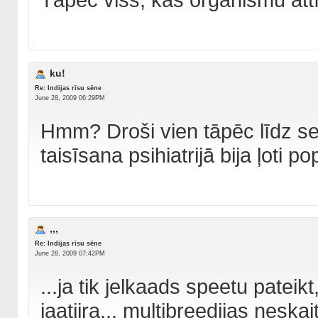
ku!
Re: Indijas rīsu sēne
June 28, 2009 06:29PM
Hmm? Droši vien tāpēc līdz s
taisīsana psihiatrijā bija ļoti pop
,,,
Re: Indijas rīsu sēne
June 28, 2009 07:42PM
...ja tik jelkaads speetu pateikt
jaatiira... multibreedijas neskai