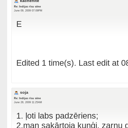
kachenite
Re: Indijas rīsu sēne
June 09, 2009 07:09PM
E
Edited 1 time(s). Last edit at
soja
Re: Indijas rīsu sēne
June 28, 2009 11:25AM
1. ļoti labs padzēriens;
2.man sakārtoja kuņģi, zarnu d