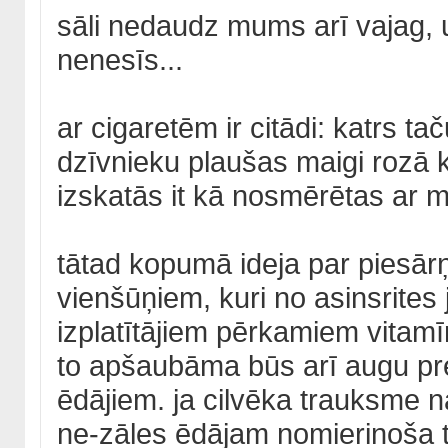
sāli nedaudz mums arī vajag, 
nenesīs...
ar cigaretēm ir citādi: katrs ta
dzīvnieku plaušas maigi rozā 
izskatās it kā nosmērētas ar m
tātad kopumā ideja par piesārņ
vienšūņiem, kuri no asinsrites 
izplatītājiem pērkamiem vitamīni
to apšaubāma būs arī augu pr
ēdājiem. ja cilvēka trauksme na
ne-zāles ēdājam nomierinoša tēj