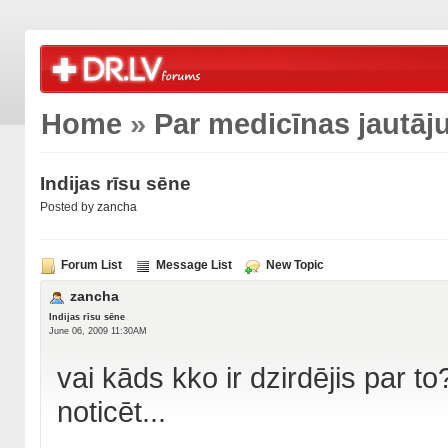
Home
»
Par medicīnas jautā
Indijas rīsu sēne
Posted by
zancha
Forum List
Message List
New Topic
zancha
Indijas rīsu sēne
June 06, 2009 11:30AM
vai kāds kko ir dzirdējis par to
noticēt...