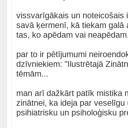
vissvarīgākais un noteicošais 
savā ķermenī, kā tiekam galā a
tas, ko apēdam vai neapēdam.
par to ir pētījumumi neiroendo
dzīvniekiem: "Ilustrētajā Zinātnē
tēmām...
man arī dažkārt patīk mistika 
zinātnei, ka ideja par veselīg
psihiatrisku un psiholoģisku pr