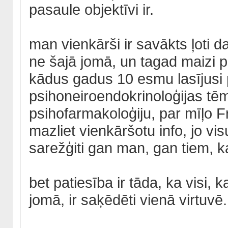
pasaule objektīvi ir.
man vienkārši ir savākts ļoti d
ne šajā jomā, un tagad maizi p
kādus gadus 10 esmu lasījusi p
psihoneiroendokrinoloģijas tē
psihofarmakoloģiju, par mīļo Fr
mazliet vienkāršotu info, jo vis
sarežģiti gan man, gan tiem, ka
bet patiesība ir tāda, ka visi, 
jomā, ir saķēdēti vienā virtuvē..