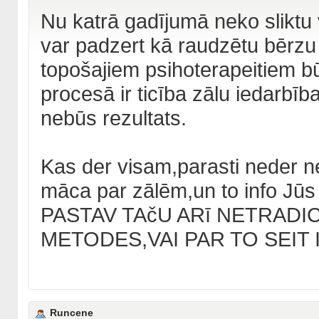
Nu katrā gadījumā neko sliktu 
var padzert kā raudzētu bērzu 
topošajiem psihoterapeitiem b
procesā ir ticība zālu iedarbīb
nebūs rezultats.
Kas der visam,parasti neder nek
māca par zālēm,un to info Jūs
PASTAV TAčU ARī NETRADI
METODES,VAI PAR TO SEIT 
Runcene