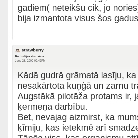
gadiem( neteikšu cik, jo nories
bija izmantota visus šos gadus
strawberry
Re: Indijas rīsu sēne
June 28, 2009 05:42PM
Kādā gudrā grāmatā lasīju, ka p
nesakārtota kuņģā un zarnu tr
Augstākā pilotāža protams ir, j
ķermeņa darbību.
Bet, nevajag aizmirst, ka mums
ķīmiju, kas ietekmē arī smadze
Tāpēc viss, kas organismu attīr