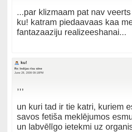
...par klizmaam pat nav veert
ku! katram piedaavaas kaa med
fantazaaziju realizeeshanai...
ku!
Re: Indijas rīsu sēne
June 28, 2009 09:18PM
,,,
un kuri tad ir tie katri, kuriem 
savos fetiša meklējumos esmu pā
un labvēlīgo ietekmi uz organ