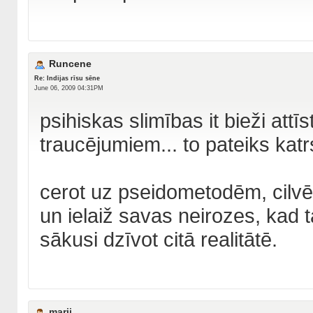
Runcene
Re: Indijas rīsu sēne
June 06, 2009 04:31PM
psihiskas slimības it bieži att
traucējumiem... to pateiks katrs
cerot uz pseidometodēm, cilvēk
un ielaiž savas neirozes, kad 
sākusi dzīvot citā realitātē.
marii