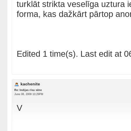
turklāt strikta veselīga uztura
forma, kas dažkārt pārtop anor
Edited 1 time(s). Last edit a
kachenite
Re: Indijas rīsu sēne
June 08, 2009 10:29PM
V