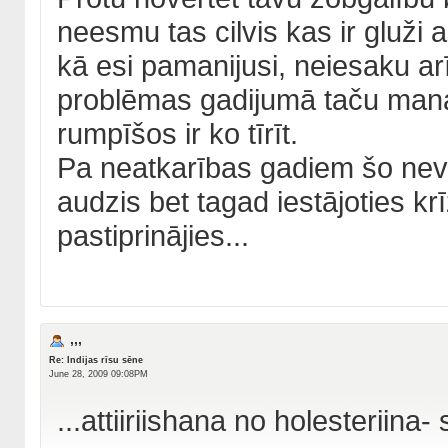
neesmu tas cilvis kas ir gluži 
kā esi pamanijusi, neiesaku arī
problēmas gadijumā taču mana 
rumpīšos ir ko tīrīt.
Pa neatkarības gadiem šo neve
audzis bet tagad iestājoties kr
pastiprinājies...
,,,
Re: Indijas rīsu sēne
June 28, 2009 09:08PM
...attiiriishana no holesteriina- s