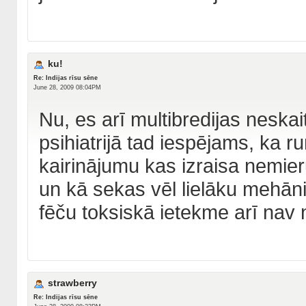
ku!
Re: Indijas rīsu sēne
June 28, 2009 08:04PM
Nu, es arī multibredijas neskai
psihiatrijā tad iespējams, ka 
kairinājumu kas izraisa nemie
un kā sekas vēl lielāku mehāni
fēču toksiskā ietekme arī nav 
strawberry
Re: Indijas rīsu sēne