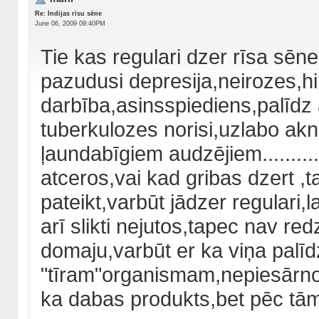
Re: Indijas rīsu sēne
June 06, 2009 09:40PM
Tie kas regulari dzer rīsa sēn
pazudusi depresija,neirozes,hi
darbība,asinsspiediens,palīdz 
tuberkulozes norisi,uzlabo akn
ļaundabīgiem audzējiem...........
atceros,vai kad gribas dzert ,tad
pateikt,varbūt jādzer regulari,l
arī slikti nejutos,tapec nav redza
domaju,varbūt er ka viņa palīdz
"tīram"organismam,nepiesārnota
ka dabas produkts,bet pēc tā