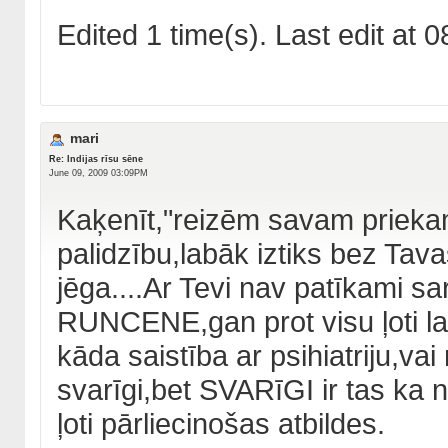
Edited 1 time(s). Last edit at
mari
Re: Indijas rīsu sēne
June 09, 2009 03:09PM
Kaķenīt,"reizēm savam priekam
palidzību,labāk iztiks bez Tav
jēga....Ar Tevi nav patīkami sar
RUNCENE,gan prot visu ļoti lab
kāda saistība ar psihiatriju,va
svarīgi,bet SVARīGI ir tas k
ļoti pārliecinošas atbildes.