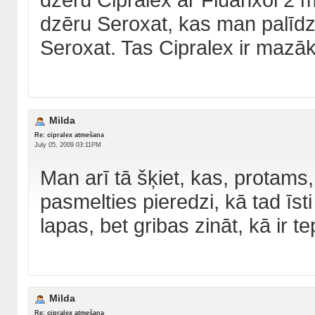
dzēru Seroxat, kas man palīdz,
Seroxat. Tas Cipralex ir mazāk
Milda
Re: cipralex atmešana
July 05, 2009 03:11PM
Man arī tā šķiet, kas, protams
pasmelties pieredzi, kā tad īsti 
lapas, bet gribas zināt, kā ir te
Milda
Re: cipralex atmešana