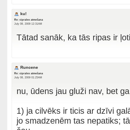
ku!
Re: cipralex atmešana
July 08, 2009 12:31AM
Tātad sanāk, ka tās ripas ir ļot
Runcene
Re: cipralex atmešana
July 08, 2009 01:25AM
nu, ūdens jau gluži nav, bet gal
1) ja cilvēks ir ticis ar dzīvi ga
jo smadzenēm tas nepatiks; tās 