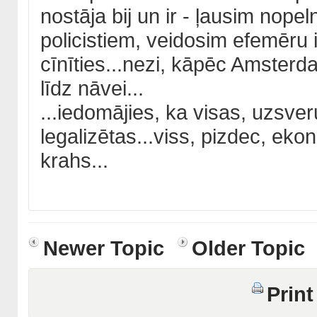
nostāja bij un ir - ļausim nope
policistiem, veidosim efemēru i
cīnīties...nezi, kāpēc Amsterd
līdz nāvei...
...iedomājies, ka visas, uzsver
legalizētas...viss, pizdec, ek
krahs...
Newer Topic
Older Topic
Print