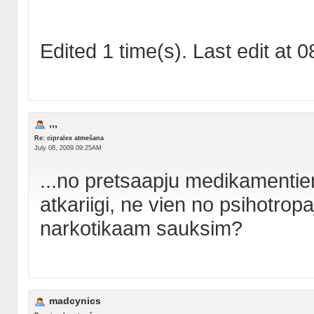
Edited 1 time(s). Last edit at
,,,
Re: cipralex atmešana
July 08, 2009 09:25AM
...no pretsaapju medikamentiem 
atkariigi, ne vien no psihotropa
narkotikaam sauksim?
madcynics