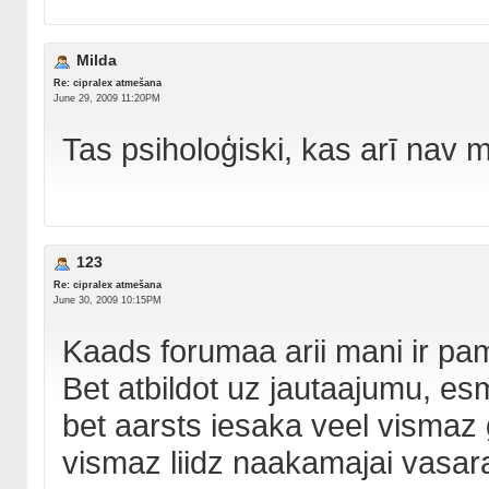
Milda
Re: cipralex atmešana
June 29, 2009 11:20PM
Tas psiholoģiski, kas arī nav m
123
Re: cipralex atmešana
June 30, 2009 10:15PM
Kaads forumaa arii mani ir pama
Bet atbildot uz jautaajumu, esm
bet aarsts iesaka veel vismaz 
vismaz liidz naakamajai vasara