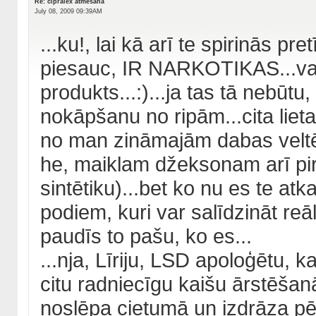
Re: cipralex atmešana
July 08, 2009 09:39AM
...ku!, lai kā arī te spirinās pre
piesauc, IR NARKOTIKAS...vai 
produkts...:)...ja tas tā nebūtu
nokāpšanu no ripām...cita liet
no man zināmajām dabas veltēm
he, maiklam džeksonam arī pi
sintētiku)...bet ko nu es te atka
podiem, kuri var salīdzināt reā
paudīs to pašu, ko es...
...nja, Līriju, LSD apoloģētu, 
citu radniecīgu kaišu ārstēšan
noslēpa cietumā un izdrāza pēc