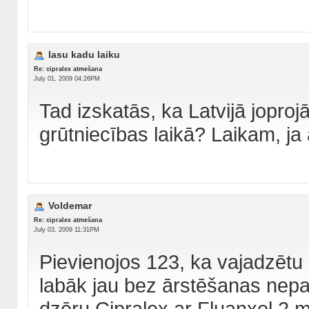
lasu kadu laiku
Re: cipralex atmešana
July 01, 2009 04:26PM
Tad izskatās, ka Latvijā jopro
grūtniecības laikā? Laikam, ja a
Voldemar
Re: cipralex atmešana
July 03, 2009 11:31PM
Pievienojos 123, ka vajadzētu n
labāk jau bez ārstēšanas nepali
dzēru Cipralex ar Fluanxol 2 