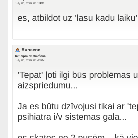
July 05, 2009 03:11PM
es, atbildot uz 'lasu kadu laik
Runcene
Re: cipralex atmešana
July 05, 2009 03:40PM
'Tepat' ļoti ilgi būs problēmas 
aizspriedumu...
Ja es būtu dzīvojusi tikai ar '
psihiatra i/v sistēmas galā...
es skatos no 2 pusēm... kā vi