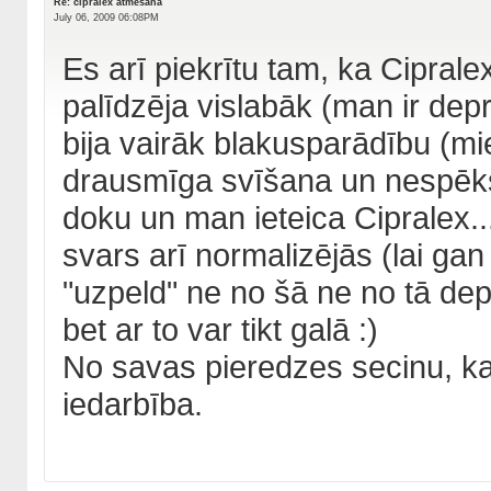
Re: cipralex atmešana
July 06, 2009 06:08PM
Es arī piekrītu tam, ka Ciprale
palīdzēja vislabāk (man ir dep
bija vairāk blakusparādību (mi
drausmīga svīšana un nespēks k
doku un man ieteica Cipralex.
svars arī normalizējās (lai gan 
"uzpeld" ne no šā ne no tā d
bet ar to var tikt galā :)
No savas pieredzes secinu, ka 
iedarbība.