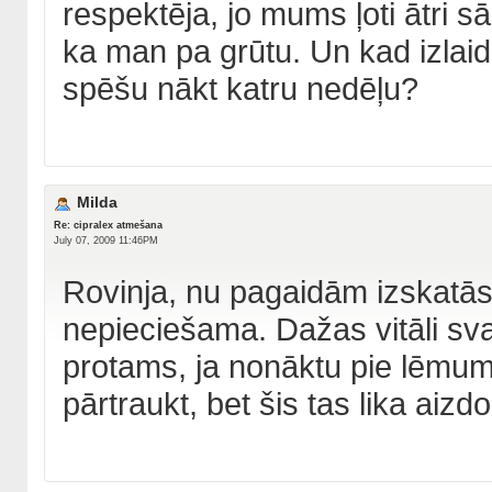
respektēja, jo mums ļoti ātri sā
ka man pa grūtu. Un kad izlaid
spēšu nākt katru nedēļu?
Milda
Re: cipralex atmešana
July 07, 2009 11:46PM
Rovinja, nu pagaidām izskatās, 
nepieciešama. Dažas vitāli svar
protams, ja nonāktu pie lēmuma
pārtraukt, bet šis tas lika aizd