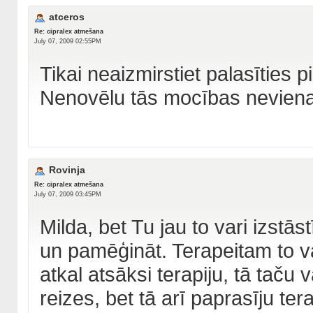
atceros
Re: cipralex atmešana
July 07, 2009 02:55PM
Tikai neaizmirstiet palasīties p
Nenovēlu tās mocības nevien
Rovinja
Re: cipralex atmešana
July 07, 2009 03:45PM
Milda, bet Tu jau to vari izstās
un pamēģināt. Terapeitam to va
atkal atsāksi terapiju, tā taču 
reizes, bet tā arī paprasīju ter