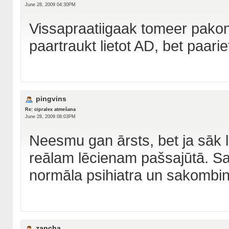
June 28, 2009 04:30PM
Vissapraatiigaak tomeer pakon
paartraukt lietot AD, bet paarie
pingvins
Re: cipralex atmešana
June 28, 2009 08:03PM
Neesmu gan ārsts, bet ja sāk l
reālam lēcienam pašsajūtā. Sam
normāla psihiatra un sakombinē
zancha