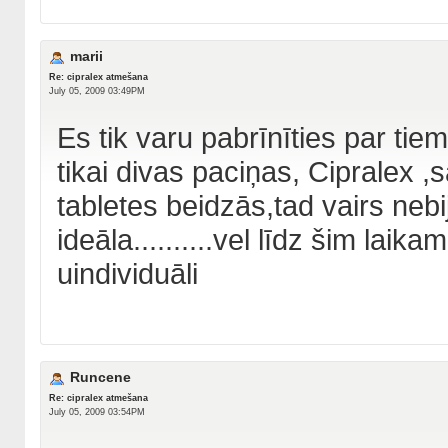
marii
Re: cipralex atmešana
July 05, 2009 03:49PM
Es tik varu pabrīnīties par tie
tikai divas paciņas, Cipralex ,
tabletes beidzās,tad vairs nebi
ideāla..........vel līdz šim laik
uindividuāli
Runcene
Re: cipralex atmešana
July 05, 2009 03:54PM