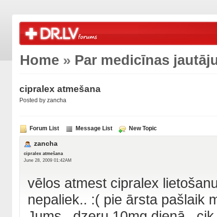
Home
»
Par medicīnas jautā
cipralex atmešana
Posted by
zancha
Forum List
Message List
New Topic
zancha
cipralex atmešana
June 28, 2009 01:42AM
vēlos atmest cipralex lietošan
nepaliek.. :( pie ārsta pašlaik 
Jums...dzeru 10mg dienā...cik