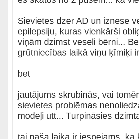
Sievietes dzer AD un iznēsē ve
epilepsiju, kuras vienkārši oblig
viņām dzimst veseli bērni... Bet
grūtniecības laikā viņu ķīmiķi ir 
bet
jautājums skrubinās, vai tomēr
sievietes problēmas nenolied
modeļi utt... Turpināsies dzimta
tai pašā laikā ir iespējams, k