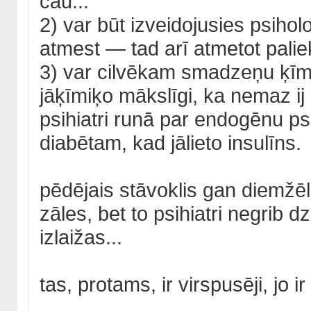
čau...
2) var būt izveidojusies psihol
atmest — tad arī atmetot paliek 
3) var cilvēkam smadzeņu ķīmij
jāķīmiķo mākslīgi, ka nemaz ij
psihiatri runā par endogēnu psi
diabētam, kad jālieto insulīns.
pēdējais stāvoklis gan diemžēl va
zāles, bet to psihiatri negrib dz
izlaižas...
tas, protams, ir virspusēji, jo ir