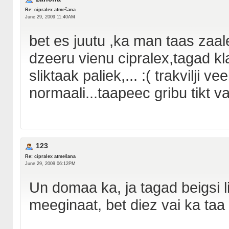
Re: cipralex atmešana
June 29, 2009 11:40AM
bet es juutu ,ka man taas zaal
dzeeru vienu cipralex,tagad kla
sliktaak paliek,... :( trakvilji v
normaali...taapeec gribu tikt val
123
Re: cipralex atmešana
June 29, 2009 06:12PM
Un domaa ka, ja tagad beigsi l
meeginaat, bet diez vai ka taa 