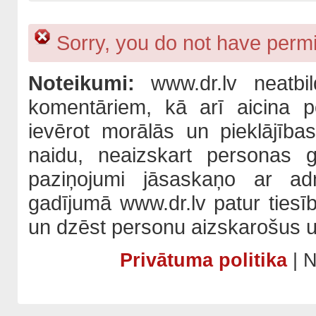
Sorry, you do not have permis
Noteikumi:
www.dr.lv neatbil
komentāriem, kā arī aicina po
ievērot morālās un pieklājība
naidu, neaizskart personas 
paziņojumi jāsaskaņo ar adm
gadījumā www.dr.lv patur tiesī
un dzēst personu aizskarošus u
Privātuma politika
| N