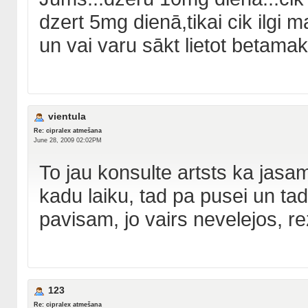
dzert 5mg dienā,tikai cik ilgi 
un vai varu sākt lietot betama
vientula
Re: cipralex atmešana
June 28, 2009 02:02PM
To jau konsulte artsts ka jasam
kadu laiku, tad pa pusei un tad
pavisam, jo vairs nevelejos, re
123
Re: cipralex atmešana