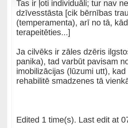
Tas ir ļoti individuāli; tur nav 
dzīvesstāsta [cik bērnības tra
(temperamenta), arī no tā, kā
terapeitēties...]
Ja cilvēks ir zāles dzēris ilgstoš
panika), tad varbūt pavisam no
imobilizācijas (lūzumi utt), kad
rehabilitē smadzenes tā vienkār
Edited 1 time(s). Last edit a