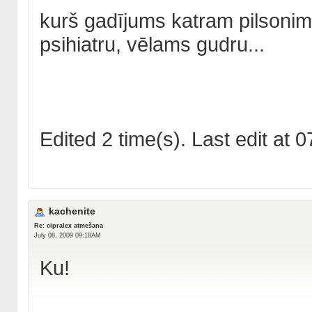
kurš gadījums katram pilsonim 
psihiatru, vēlams gudru...
Edited 2 time(s). Last edit a
kachenite
Re: cipralex atmešana
July 08, 2009 09:18AM
Ku!