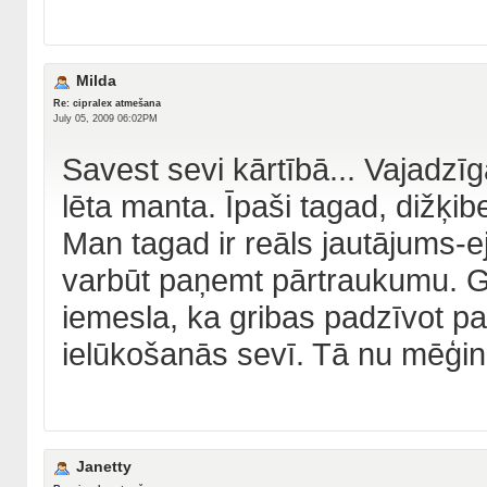
Milda
Re: cipralex atmešana
July 05, 2009 06:02PM
Savest sevi kārtībā... Vajadzīg
lēta manta. Īpaši tagad, dižķib
Man tagad ir reāls jautājums-e
varbūt paņemt pārtraukumu. G
iemesla, ka gribas padzīvot paš
ielūkošanās sevī. Tā nu mēģinu 
Janetty