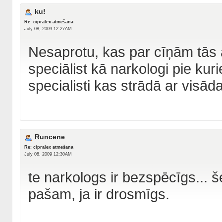
ku!
Re: cipralex atmešana
July 08, 2009 12:27AM
Nesaprotu, kas par cīņām tās 
speciālist kā narkologi pie kuri
specialisti kas strādā ar visād
Runcene
Re: cipralex atmešana
July 08, 2009 12:30AM
te narkologs ir bezspēcīgs... še
pašam, ja ir drosmīgs.