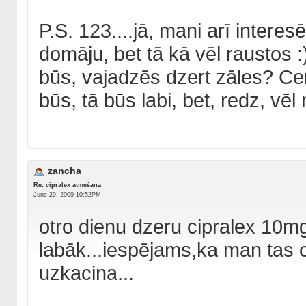
P.S. 123....jā, mani arī intere
domāju, bet tā kā vēl raustos :
būs, vajadzēs dzert zāles? Cen
būs, tā būs labi, bet, redz, v
zancha
Re: cipralex atmešana
June 29, 2009 10:52PM
otro dienu dzeru cipralex 10mg
labāk...iespējams,ka man tas c
uzkacina...