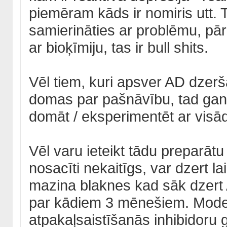
piemēram kāds ir nomiris utt. 
samierināties ar problēmu, pār
ar bioķīmiju, tas ir bull shits.
Vēl tiem, kuri apsver AD dzeršan
domas par pašnāvību, tad gan 
domāt / eksperimentēt ar vis
Vēl varu ieteikt tādu preparāt
nosacīti nekaitīgs, var dzert la
mazina blaknes kad sāk dzert 
par kādiem 3 mēnešiem. Moder
atpakaļsaistīšanās inhibidoru 