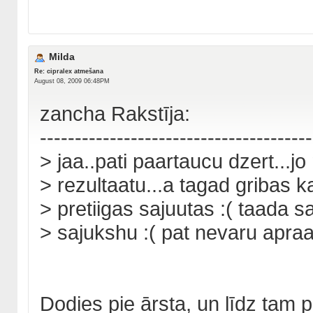
Milda
Re: cipralex atmešana
August 08, 2009 06:48PM
zancha Rakstīja:
---------------------------------------
> jaa..pati paartaucu dzert...jo
> rezultaatu...a tagad gribas kar
> pretiigas sajuutas :( taada s
> sajukshu :( pat nevaru apraax
Dodies pie ārsta, un līdz tam