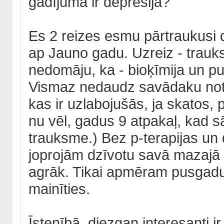
gadījumā ir depresija?
Es 2 reizes esmu pārtraukusi d
ap Jauno gadu. Uzreiz - trauk
nedomāju, ka - bioķīmija un pun
Vismaz nedaudz savādaku noteik
kas ir uzlabojušās, ja skatos,
nu vēl, gadus 9 atpakaļ, kad 
trauksme.) Bez p-terapijas u
joprojām dzīvotu savā mazajā p
agrāk. Tikai apmēram pusgadu 
mainīties.
Īstenībā, diezgan interesanti i