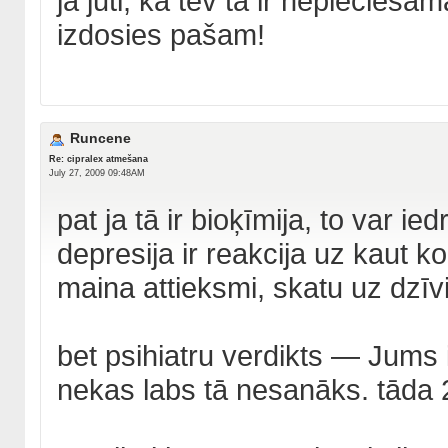
ja jūti, ka tev tā ir nepieciešam
izdosies pašam!
Runcene
Re: cipralex atmešana
July 27, 2009 09:48AM
pat ja tā ir bioķīmija, to var i
depresija ir reakcija uz kaut ko
maina attieksmi, skatu uz dzīvi
bet psihiatru verdikts — Jums i
nekas labs tā nesanāks. tāda 