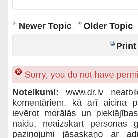
Newer Topic
Older Topic
Print
Sorry, you do not have permis
Noteikumi:
www.dr.lv neatbil
komentāriem, kā arī aicina po
ievērot morālās un pieklājība
naidu, neaizskart personas 
paziņojumi jāsaskaņo ar adm