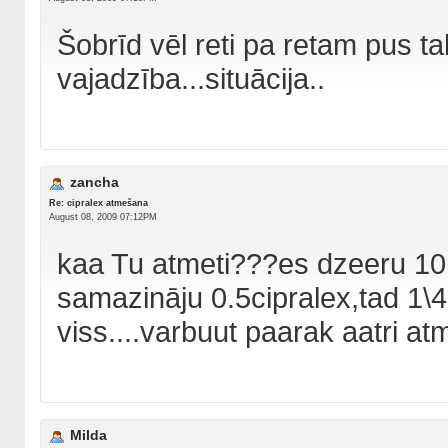
Šobrīd vēl reti pa retam pus tab
vajadzība...situācija..
zancha
Re: cipralex atmešana
August 08, 2009 07:12PM
kaa Tu atmeti???es dzeeru 10m
samazināju 0.5cipralex,tad 1\
viss....varbuut paarak aatri a
Milda