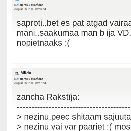
Re: cipralex atmešana
August 08, 2009 06:56PM
saproti..bet es pat atgad vaira
mani..saakumaa man b ija VD...
nopietnaaks :(
Milda
Re: cipralex atmešana
August 08, 2009 06:57PM
zancha Rakstīja:
---------------------------------------
> nezinu,peec shitaam sajuut
> nezinu vai var paariet :( mo