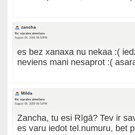
zancha
Re: cipralex atmešana
August 08, 2009 06:50PM
es bez xanaxa nu nekaa :( iedz
neviens mani nesaprot :( asaras
Milda
Re: cipralex atmešana
August 08, 2009 06:52PM
Zancha, tu esi Rīgā? Tev ir sa
es varu iedot tel.numuru, bet pri