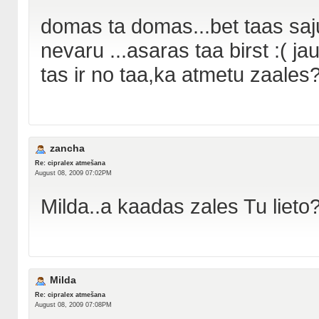
domas ta domas...bet taas saju
nevaru ...asaras taa birst :( j
tas ir no taa,ka atmetu zaales
zancha
Re: cipralex atmešana
August 08, 2009 07:02PM
Milda..a kaadas zales Tu lieto
Milda
Re: cipralex atmešana
August 08, 2009 07:08PM