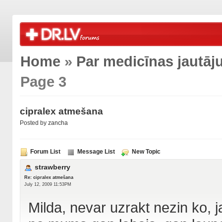
Home
»
Par medicīnas jautā
Page 3
cipralex atmešana
Posted by
zancha
Forum List
Message List
New Topic
strawberry
Re: cipralex atmešana
July 12, 2009 11:53PM
Milda, nevar uzrakt nezin ko, j