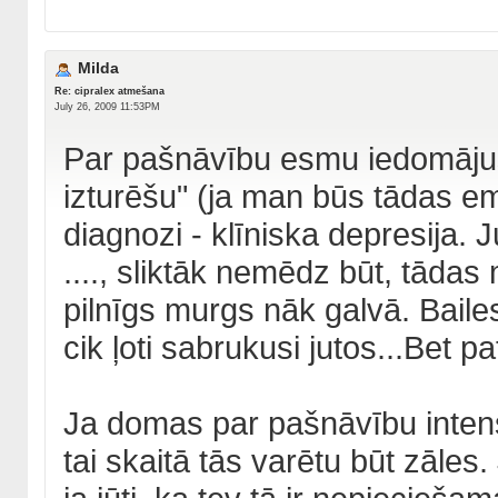
Milda
Re: cipralex atmešana
July 26, 2009 11:53PM
Par pašnāvību esmu iedomājusie
izturēšu" (ja man būs tādas em
diagnozi - klīniska depresija. J
...., sliktāk nemēdz būt, tāda
pilnīgs murgs nāk galvā. Bail
cik ļoti sabrukusi jutos...Bet p
Ja domas par pašnāvību intensī
tai skaitā tās varētu būt zāles. J