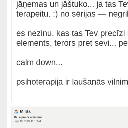
jāņemas un jāštuko... ja tas Tev
terapeitu. :) no sērijas — negri
es nezinu, kas tas Tev precīzi 
elements, terors pret sevi... p
calm down...
psihoterapija ir ļaušanās vilni
Milda
Re: cipralex atmešana
July 19, 2009 11:11AM