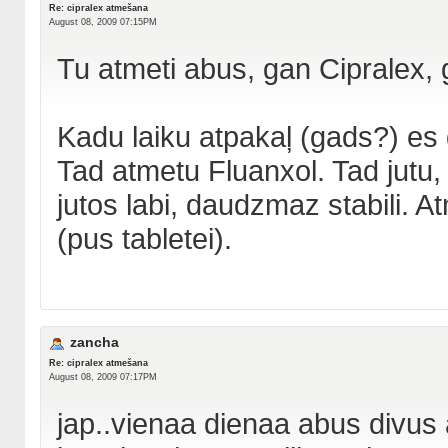
Re: cipralex atmešana
August 08, 2009 07:15PM
Tu atmeti abus, gan Cipralex, 
Kadu laiku atpakaļ (gads?) es
Tad atmetu Fluanxol. Tad jutu,
jutos labi, daudzmaz stabili. 
(pus tabletei).
zancha
Re: cipralex atmešana
August 08, 2009 07:17PM
jap..vienaa dienaa abus divus 