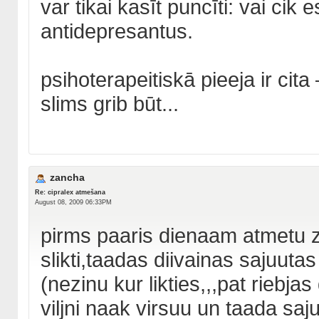
var tikai kasīt puncīti: vai ci
antidepresantus.
psihoterapeitiskā pieeja ir cita
slims grib būt...
zancha
Re: cipralex atmešana
August 08, 2009 06:33PM
pirms paaris dienaam atmetu za
slikti,taadas diivainas sajuuta
(nezinu kur likties,,,pat riebjas
viljni naak virsuu un taada saju