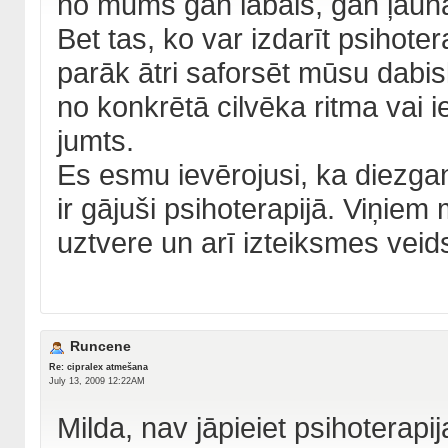
no mums gan labais, gan ļauna
Bet tas, ko var izdarīt psihote
parāk ātri saforsēt mūsu dabis
no konkrētā cilvēka ritma vai 
jumts.
Es esmu ievērojusi, ka diezgan
ir gājuši psihoterapijā. Viņie
uztvere un arī izteiksmes veid
Runcene
Re: cipralex atmešana
July 13, 2009 12:22AM
Milda, nav jāpieiet psihoterapi