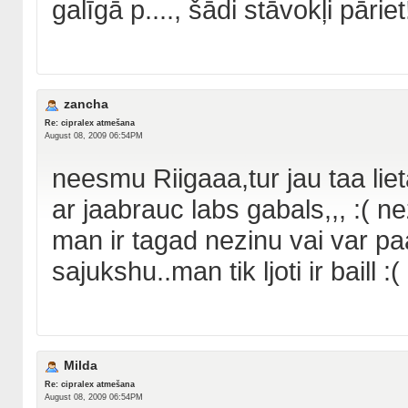
galīgā p...., šādi stāvokļi pāriet
zancha
Re: cipralex atmešana
August 08, 2009 06:54PM
neesmu Riigaaa,tur jau taa lie
ar jaabrauc labs gabals,,, :(
man ir tagad nezinu vai var pa
sajukshu..man tik ljoti ir baill :(
Milda
Re: cipralex atmešana
August 08, 2009 06:54PM