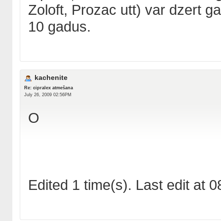
Zoloft, Prozac utt) var dzert ga
10 gadus.
kachenite
Re: cipralex atmešana
July 26, 2009 02:56PM
O
Edited 1 time(s). Last edit at