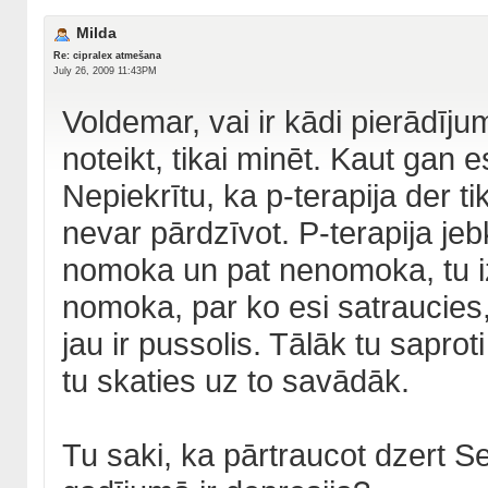
Milda
Re: cipralex atmešana
July 26, 2009 11:43PM
Voldemar, vai ir kādi pierādījum
noteikt, tikai minēt. Kaut gan es 
Nepiekrītu, ka p-terapija der 
nevar pārdzīvot. P-terapija jeb
nomoka un pat nenomoka, tu izn
nomoka, par ko esi satraucies, 
jau ir pussolis. Tālāk tu saproti
tu skaties uz to savādāk.
Tu saki, ka pārtraucot dzert Se