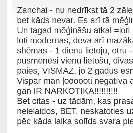
Zanchai - nu nedrīkst tā 2 zāle
bet kāds nevar. Es arī tā mēģin
Un tagad mēģināšu atkal =ļoti 
ļoti modernas, deva arī mazā
shēmas - 1 dienu lietoju, otru
pusmēnesi vienu lietošu, diva
paies, VISMAZ, jo 2 gadus esmu
Vispār man ļoooooti negatīva at
gan IR NARKOTIKA!!!!!!!!!!
Bet citas - uz tādām, kas pras
neielaidos, BET, neskatoties u
pēc kāda laika solīds svara p