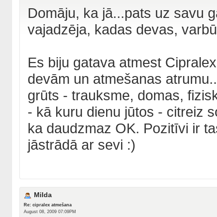
Domāju, ka jā...pats uz savu ga
vajadzēja, kadas devas, varbūt
Es biju gatava atmest Cipralex
devām un atmešanas atrumu...T
grūts - trauksme, domas, fizisk
- kā kuru dienu jūtos - citreiz so
ka daudzmaz OK. Pozitīvi ir tas
jāstrādā ar sevi :)
Milda
Re: cipralex atmešana
August 08, 2009 07:09PM