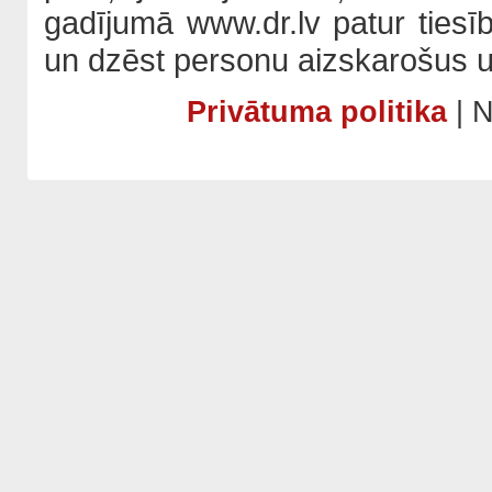
gadījumā www.dr.lv patur tiesī
un dzēst personu aizskarošus u
Privātuma politika
| N