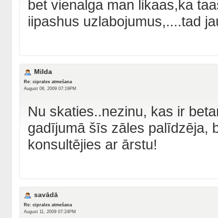
bet vienalga man likaas,ka taa
iipashus uzlabojumus,....tad j
Milda
Re: cipralex atmešana
August 08, 2009 07:19PM
Nu skaties..nezinu, kas ir be
gadījumā šīs zāles palīdzēja, 
konsultējies ar ārstu!
savādā
Re: cipralex atmešana
August 11, 2009 07:24PM