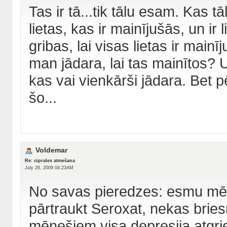
Tas ir tā...tik tālu esam. Kas t
lietas, kas ir mainījušās, un ir
gribas, lai visas lietas ir main
man jādara, lai tas mainītos? U
kas vai vienkārši jādara. Bet 
šo...
Voldemar
Re: cipralex atmešana
July 26, 2009 04:23AM
No savas pieredzes: esmu mēģ
pārtraukt Seroxat, nekas bries
mēnešiem visa depresija atgrie