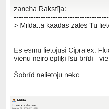
zancha Rakstīja:
---------------------------------------
> Milda..a kaadas zales Tu lie
Es esmu lietojusi Cipralex, Fl
vienu neiroleptiķi īsu brīdi - v
Šobrīd nelietoju neko...
Milda
Re: cipralex atmešana
August 08, 2009 07:10PM