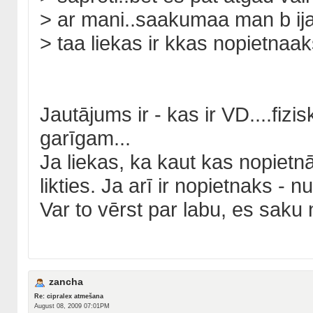
> ar mani..saakumaa man b ija
> taa liekas ir kkas nopietnaak
Jautājums ir - kas ir VD....fiz
garīgam...
Ja liekas, ka kaut kas nopietnā
likties. Ja arī ir nopietnaks - n
Var to vērst par labu, es saku
zancha
Re: cipralex atmešana
August 08, 2009 07:01PM