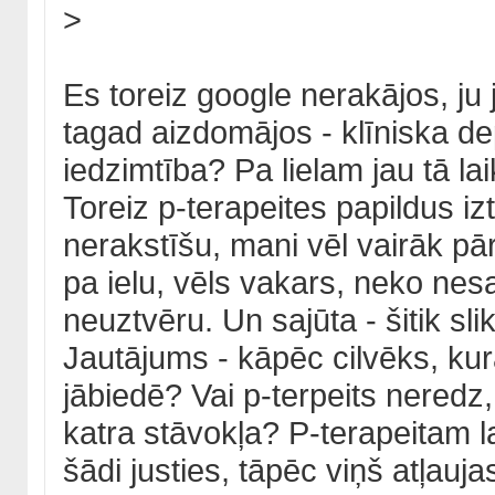
>
Es toreiz google nerakājos, ju 
tagad aizdomājos - klīniska dep
iedzimtība? Pa lielam jau tā lai
Toreiz p-terapeites papildus izt
nerakstīšu, mani vēl vairāk pār
pa ielu, vēls vakars, neko nes
neuztvēru. Un sajūta - šitik sli
Jautājums - kāpēc cilvēks, kuram 
jābiedē? Vai p-terpeits neredz
katra stāvokļa? P-terapeitam 
šādi justies, tāpēc viņš atļauja