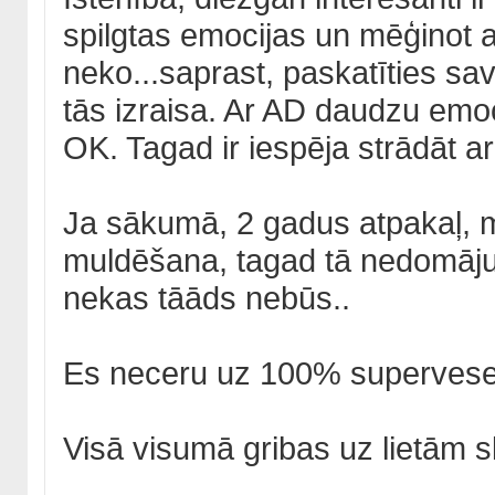
spilgtas emocijas un mēģinot a
neko...saprast, paskatīties sav
tās izraisa. Ar AD daudzu emoc
OK. Tagad ir iespēja strādāt ar 
Ja sākumā, 2 gadus atpakaļ, ma
muldēšana, tagad tā nedomāju. 
nekas tāāds nebūs..
Es neceru uz 100% supervesel
Visā visumā gribas uz lietām s