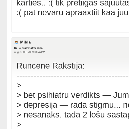
karties.. :( tik pretiigas sajuu
:( pat nevaru apraaxtiit kaa juu
Milda
Re: cipralex atmešana
August 08, 2009 06:47PM
Runcene Rakstīja:
---------------------------------------
>
> bet psihiatru verdikts — Jums
> depresija — rada stigmu... n
> nesanāks. tāda 2 lošu sast
>