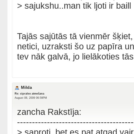
> sajukshu..man tik ljoti ir baill 
Tajās sajūtās tā vienmēr šķiet, 
netici, uzraksti šo uz papīra u
tev nāk galvā, jo lielākoties tā
Milda
Re: cipralex atmešana
August 08, 2009 06:59PM
zancha Rakstīja:
---------------------------------------
> saproti..bet es pat atgad vai