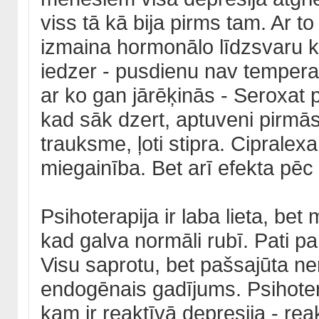
viss tā kā bija pirms tam. Ar to 
izmaina hormonālo līdzsvaru ka
iedzer - pusdienu nav temperatū
ar ko gan jārēķinās - Seroxat 
kad sāk dzert, aptuveni pirmā
trauksme, ļoti stipra. Cipralex
miegainība. Bet arī efekta pēc 
Psihoterapija ir laba lieta, be
kad galva normāli rubī. Pati p
Visu saprotu, bet pašsajūta n
endogēnais gadījums. Psihotera
kam ir reaktīvā depresija - re