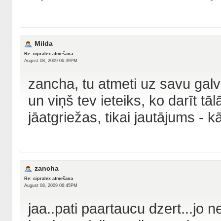
Milda
Re: cipralex atmešana
August 08, 2009 06:39PM
zancha, tu atmeti uz savu galv
un viņš tev ieteiks, ko darīt t
jāatgriežas, tikai jautājums - 
zancha
Re: cipralex atmešana
August 08, 2009 06:45PM
jaa..pati paartaucu dzert...jo n