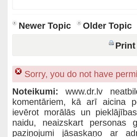
Newer Topic
Older Topic
Print
Sorry, you do not have permis
Noteikumi:
www.dr.lv neatbil
komentāriem, kā arī aicina po
ievērot morālās un pieklājība
naidu, neaizskart personas 
paziņojumi jāsaskaņo ar adm