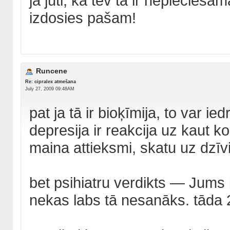
ja jūti, ka tev tā ir nepieciešam
izdosies pašam!
Runcene
Re: cipralex atmešana
July 27, 2009 09:48AM
pat ja tā ir bioķīmija, to var i
depresija ir reakcija uz kaut ko
maina attieksmi, skatu uz dzīvi
bet psihiatru verdikts — Jums i
nekas labs tā nesanāks. tāda 