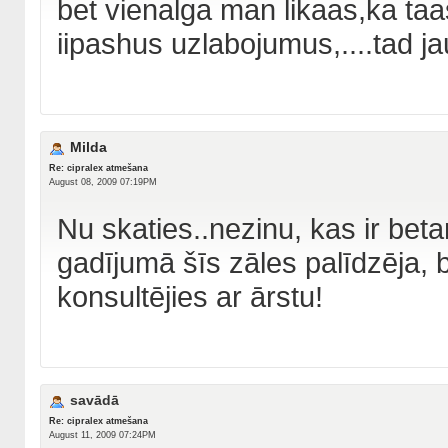
bet vienalga man likaas,ka taa
iipashus uzlabojumus,....tad j
Milda
Re: cipralex atmešana
August 08, 2009 07:19PM
Nu skaties..nezinu, kas ir be
gadījumā šīs zāles palīdzēja, 
konsultējies ar ārstu!
savādā
Re: cipralex atmešana
August 11, 2009 07:24PM