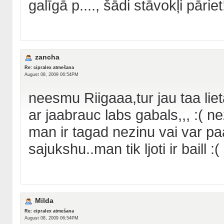
galīgā p...., šādi stāvokļi pāriet
zancha
Re: cipralex atmešana
August 08, 2009 06:54PM
neesmu Riigaaa,tur jau taa lie
ar jaabrauc labs gabals,,, :(
man ir tagad nezinu vai var pa
sajukshu..man tik ljoti ir baill :(
Milda
Re: cipralex atmešana
August 08, 2009 06:54PM