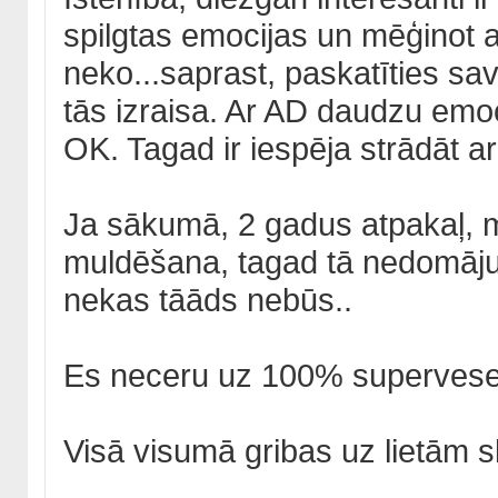
spilgtas emocijas un mēģinot a
neko...saprast, paskatīties sav
tās izraisa. Ar AD daudzu emoc
OK. Tagad ir iespēja strādāt ar 
Ja sākumā, 2 gadus atpakaļ, ma
muldēšana, tagad tā nedomāju. 
nekas tāāds nebūs..
Es neceru uz 100% supervesel
Visā visumā gribas uz lietām s