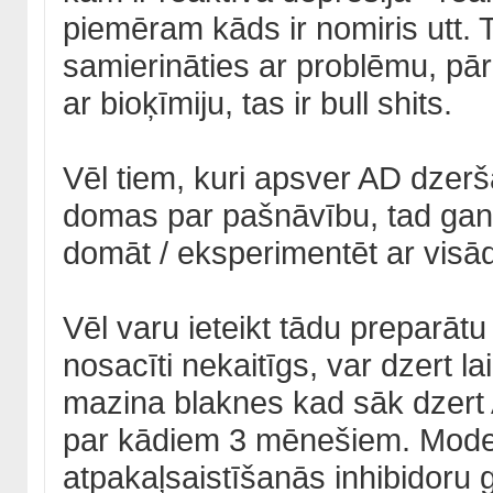
piemēram kāds ir nomiris utt. 
samierināties ar problēmu, pār
ar bioķīmiju, tas ir bull shits.
Vēl tiem, kuri apsver AD dzeršan
domas par pašnāvību, tad gan 
domāt / eksperimentēt ar vis
Vēl varu ieteikt tādu preparāt
nosacīti nekaitīgs, var dzert la
mazina blaknes kad sāk dzert 
par kādiem 3 mēnešiem. Moder
atpakaļsaistīšanās inhibidoru 