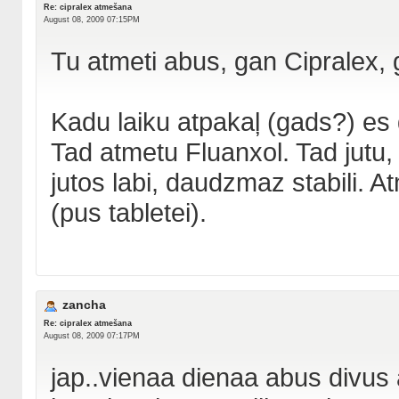
Re: cipralex atmešana
August 08, 2009 07:15PM
Tu atmeti abus, gan Cipralex, 
Kadu laiku atpakaļ (gads?) es
Tad atmetu Fluanxol. Tad jutu,
jutos labi, daudzmaz stabili. 
(pus tabletei).
zancha
Re: cipralex atmešana
August 08, 2009 07:17PM
jap..vienaa dienaa abus divus 