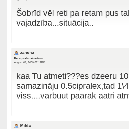
Šobrīd vēl reti pa retam pus tab
vajadzība...situācija..
zancha
Re: cipralex atmešana
August 08, 2009 07:12PM
kaa Tu atmeti???es dzeeru 10m
samazināju 0.5cipralex,tad 1\
viss....varbuut paarak aatri a
Milda