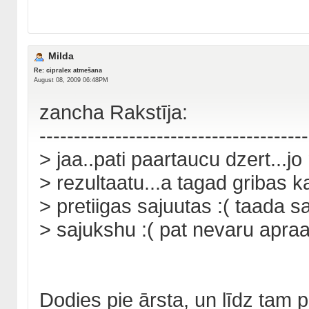
Milda
Re: cipralex atmešana
August 08, 2009 06:48PM
zancha Rakstīja:
---------------------------------------
> jaa..pati paartaucu dzert...jo
> rezultaatu...a tagad gribas kar
> pretiigas sajuutas :( taada s
> sajukshu :( pat nevaru apraax
Dodies pie ārsta, un līdz tam