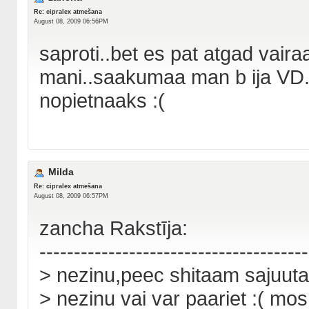
Re: cipralex atmešana
August 08, 2009 06:56PM
saproti..bet es pat atgad vaira
mani..saakumaa man b ija VD...
nopietnaaks :(
Milda
Re: cipralex atmešana
August 08, 2009 06:57PM
zancha Rakstīja:
---------------------------------------
> nezinu,peec shitaam sajuut
> nezinu vai var paariet :( mo