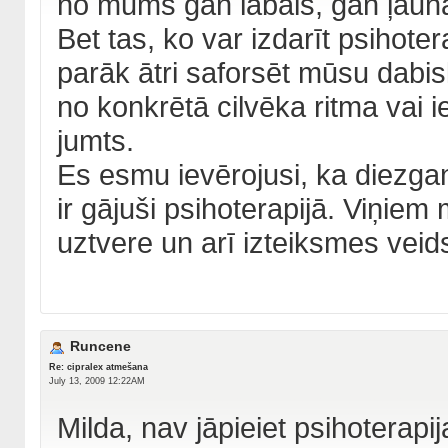
no mums gan labais, gan ļauna
Bet tas, ko var izdarīt psihote
parāk ātri saforsēt mūsu dabis
no konkrētā cilvēka ritma vai 
jumts.
Es esmu ievērojusi, ka diezgan
ir gājuši psihoterapijā. Viņie
uztvere un arī izteiksmes veid
Runcene
Re: cipralex atmešana
July 13, 2009 12:22AM
Milda, nav jāpieiet psihoterapi