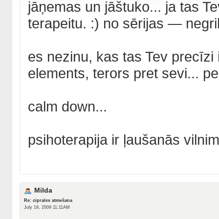
jāņemas un jāštuko... ja tas Tev
terapeitu. :) no sērijas — negri
es nezinu, kas tas Tev precīzi 
elements, terors pret sevi... p
calm down...
psihoterapija ir ļaušanās vilni
Milda
Re: cipralex atmešana
July 19, 2009 11:11AM