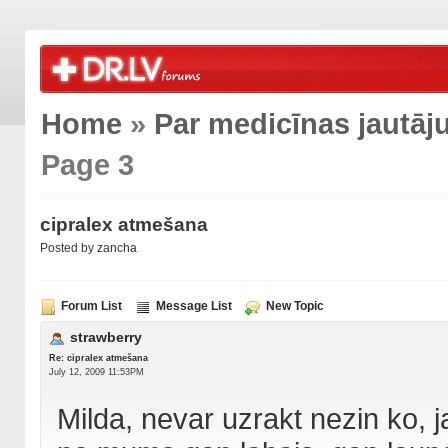
Home
»
Par medicīnas jautā
Page 3
cipralex atmešana
Posted by
zancha
Forum List
Message List
New Topic
strawberry
Re: cipralex atmešana
July 12, 2009 11:53PM
Milda, nevar uzrakt nezin ko, j