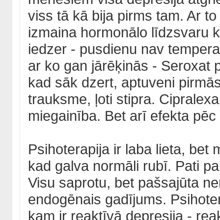
viss tā kā bija pirms tam. Ar to 
izmaina hormonālo līdzsvaru ka
iedzer - pusdienu nav temperatū
ar ko gan jārēķinās - Seroxat 
kad sāk dzert, aptuveni pirmā
trauksme, ļoti stipra. Cipralex
miegainība. Bet arī efekta pēc 
Psihoterapija ir laba lieta, be
kad galva normāli rubī. Pati p
Visu saprotu, bet pašsajūta n
endogēnais gadījums. Psihotera
kam ir reaktīvā depresija - re