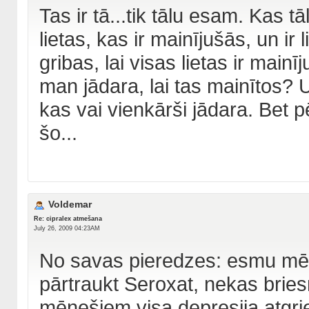
Tas ir tā...tik tālu esam. Kas t
lietas, kas ir mainījušās, un ir
gribas, lai visas lietas ir main
man jādara, lai tas mainītos? U
kas vai vienkārši jādara. Bet 
šo...
Voldemar
Re: cipralex atmešana
July 26, 2009 04:23AM
No savas pieredzes: esmu mēģ
pārtraukt Seroxat, nekas bries
mēnešiem visa depresija atgrie