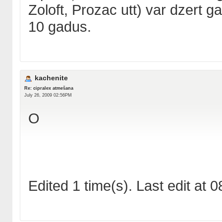
Zoloft, Prozac utt) var dzert ga
10 gadus.
kachenite
Re: cipralex atmešana
July 26, 2009 02:56PM
O
Edited 1 time(s). Last edit at