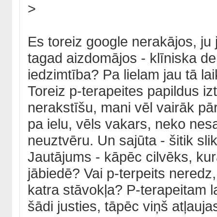
>
Es toreiz google nerakājos, ju 
tagad aizdomājos - klīniska dep
iedzimtība? Pa lielam jau tā lai
Toreiz p-terapeites papildus izt
nerakstīšu, mani vēl vairāk pār
pa ielu, vēls vakars, neko nes
neuztvēru. Un sajūta - šitik sli
Jautājums - kāpēc cilvēks, kuram 
jābiedē? Vai p-terpeits neredz
katra stāvokļa? P-terapeitam 
šādi justies, tāpēc viņš atļauja