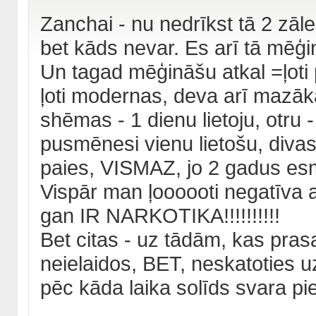
Zanchai - nu nedrīkst tā 2 zāle
bet kāds nevar. Es arī tā mēģin
Un tagad mēģināšu atkal =ļoti 
ļoti modernas, deva arī mazā
shēmas - 1 dienu lietoju, otru
pusmēnesi vienu lietošu, diva
paies, VISMAZ, jo 2 gadus esmu
Vispār man ļoooooti negatīva at
gan IR NARKOTIKA!!!!!!!!!!
Bet citas - uz tādām, kas pras
neielaidos, BET, neskatoties u
pēc kāda laika solīds svara p