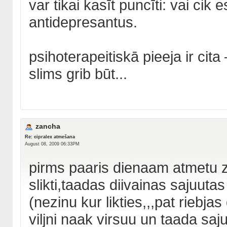
var tikai kasīt puncīti: vai ci
antidepresantus.
psihoterapeitiskā pieeja ir cita
slims grib būt...
zancha
Re: cipralex atmešana
August 08, 2009 06:33PM
pirms paaris dienaam atmetu za
slikti,taadas diivainas sajuuta
(nezinu kur likties,,,pat riebjas
viljni naak virsuu un taada saju