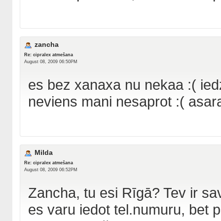
zancha
Re: cipralex atmešana
August 08, 2009 06:50PM
es bez xanaxa nu nekaa :( iedz
neviens mani nesaprot :( asaras
Milda
Re: cipralex atmešana
August 08, 2009 06:52PM
Zancha, tu esi Rīgā? Tev ir sa
es varu iedot tel.numuru, bet pri