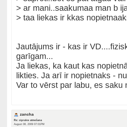
> ar mani..saakumaa man b ija
> taa liekas ir kkas nopietnaak
Jautājums ir - kas ir VD....fiz
garīgam...
Ja liekas, ka kaut kas nopietnā
likties. Ja arī ir nopietnaks - n
Var to vērst par labu, es saku
zancha
Re: cipralex atmešana
August 08, 2009 07:01PM