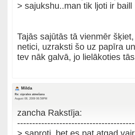
> sajukshu..man tik ljoti ir baill 
Tajās sajūtās tā vienmēr šķiet, 
netici, uzraksti šo uz papīra u
tev nāk galvā, jo lielākoties tā
Milda
Re: cipralex atmešana
August 08, 2009 06:59PM
zancha Rakstīja:
---------------------------------------
> saproti..bet es pat atgad vai