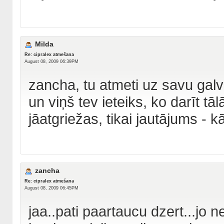
Milda
Re: cipralex atmešana
August 08, 2009 06:39PM
zancha, tu atmeti uz savu galv
un viņš tev ieteiks, ko darīt t
jāatgriežas, tikai jautājums - 
zancha
Re: cipralex atmešana
August 08, 2009 06:45PM
jaa..pati paartaucu dzert...jo n