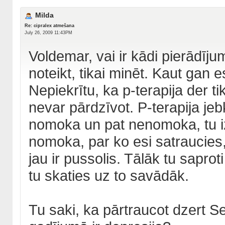
Milda
Re: cipralex atmešana
July 26, 2009 11:43PM
Voldemar, vai ir kādi pierādījum
noteikt, tikai minēt. Kaut gan es 
Nepiekrītu, ka p-terapija der 
nevar pārdzīvot. P-terapija jeb
nomoka un pat nenomoka, tu izn
nomoka, par ko esi satraucies, 
jau ir pussolis. Tālāk tu saproti
tu skaties uz to savādāk.
Tu saki, ka pārtraucot dzert Se