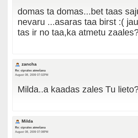
domas ta domas...bet taas saju
nevaru ...asaras taa birst :( j
tas ir no taa,ka atmetu zaales
zancha
Re: cipralex atmešana
August 08, 2009 07:02PM
Milda..a kaadas zales Tu lieto
Milda
Re: cipralex atmešana
August 08, 2009 07:08PM