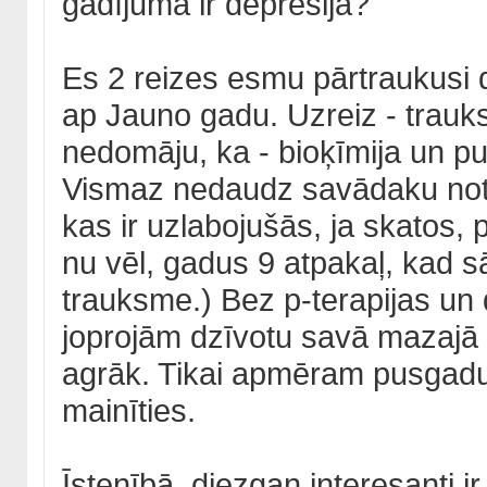
gadījumā ir depresija?
Es 2 reizes esmu pārtraukusi d
ap Jauno gadu. Uzreiz - trauk
nedomāju, ka - bioķīmija un pun
Vismaz nedaudz savādaku noteik
kas ir uzlabojušās, ja skatos,
nu vēl, gadus 9 atpakaļ, kad 
trauksme.) Bez p-terapijas u
joprojām dzīvotu savā mazajā p
agrāk. Tikai apmēram pusgadu 
mainīties.
Īstenībā, diezgan interesanti i