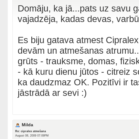
Domāju, ka jā...pats uz savu ga
vajadzēja, kadas devas, varbūt
Es biju gatava atmest Cipralex
devām un atmešanas atrumu...T
grūts - trauksme, domas, fizisk
- kā kuru dienu jūtos - citreiz so
ka daudzmaz OK. Pozitīvi ir tas
jāstrādā ar sevi :)
Milda
Re: cipralex atmešana
August 08, 2009 07:09PM