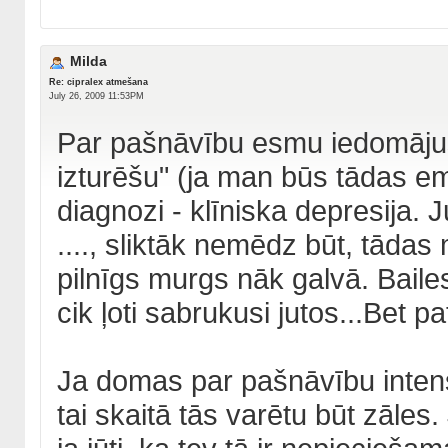
Milda
Re: cipralex atmešana
July 26, 2009 11:53PM
Par pašnāvību esmu iedomājusie
izturēšu" (ja man būs tādas em
diagnozi - klīniska depresija. J
...., sliktāk nemēdz būt, tāda
pilnīgs murgs nāk galvā. Bail
cik ļoti sabrukusi jutos...Bet p
Ja domas par pašnāvību intensī
tai skaitā tās varētu būt zāles. J