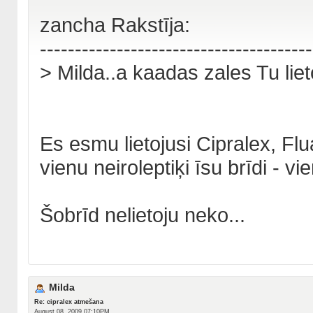
zancha Rakstīja:
---------------------------------------
> Milda..a kaadas zales Tu lie
Es esmu lietojusi Cipralex, Fl
vienu neiroleptiķi īsu brīdi - v
Šobrīd nelietoju neko...
Milda
Re: cipralex atmešana
August 08, 2009 07:10PM