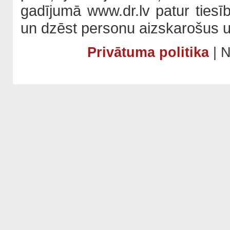
gadījumā www.dr.lv patur tiesī
un dzēst personu aizskarošus u
Privātuma politika
| N