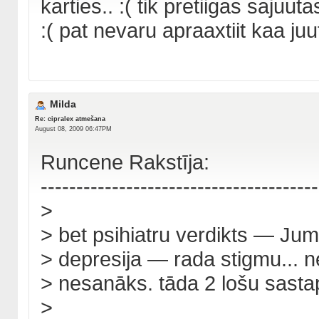
karties.. :( tik pretiigas sajuu
:( pat nevaru apraaxtiit kaa juu
Milda
Re: cipralex atmešana
August 08, 2009 06:47PM
Runcene Rakstīja:
---------------------------------------
>
> bet psihiatru verdikts — Jums
> depresija — rada stigmu... n
> nesanāks. tāda 2 lošu sast
>