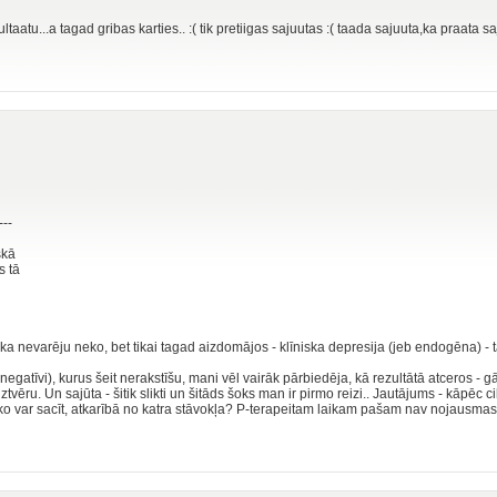
ultaatu...a tagad gribas karties.. :( tik pretiigas sajuutas :( taada sajuuta,ka praata 
---
skā
s tā
 ka nevarēju neko, bet tikai tagad aizdomājos - klīniska depresija (jeb endogēna) - t
negatīvi), kurus šeit nerakstīšu, mani vēl vairāk pārbiedēja, kā rezultātā atceros - g
ēru. Un sajūta - šitik slikti un šitāds šoks man ir pirmo reizi.. Jautājums - kāpēc cilvē
o var sacīt, atkarībā no katra stāvokļa? P-terapeitam laikam pašam nav nojausmas, k