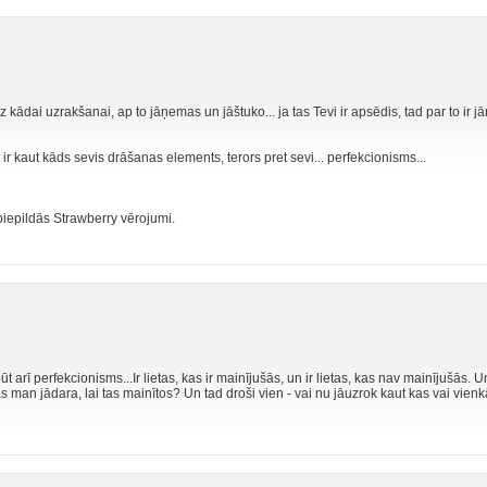
z kādai uzrakšanai, ap to jāņemas un jāštuko... ja tas Tevi ir apsēdis, tad par to ir jā
s ir kaut kāds sevis drāšanas elements, terors pret sevi... perfekcionisms...
epiepildās Strawberry vērojumi.
ūt arī perfekcionisms...Ir lietas, kas ir mainījušās, un ir lietas, kas nav mainījušās. Un 
s man jādara, lai tas mainītos? Un tad droši vien - vai nu jāuzrok kaut kas vai vien