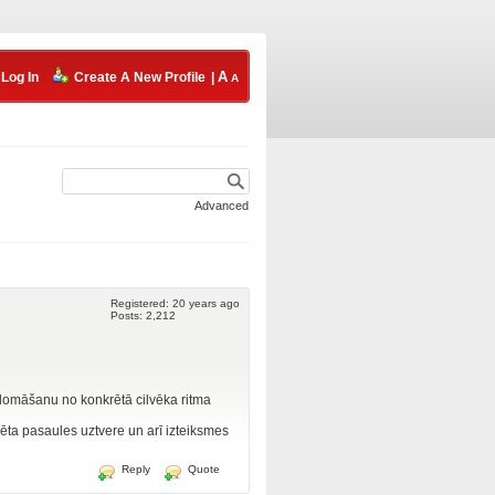
Log In
Create A New Profile
|
Advanced
Registered: 20 years ago
Posts: 2,212
st domāšanu no konkrētā cilvēka ritma
zēta pasaules uztvere un arī izteiksmes
Reply
Quote