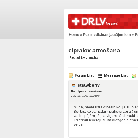
Home
»
Par medicīnas jautājumiem
»
P
cipralex atmešana
Posted by
zancha
Forum List
Message List
strawberry
Re: cipralex atmešana
July 12, 2009 11:53PM
Milda, nevar uzrakt nezin ko, ja Tu pi
Bet tas, ko var izdarīt psihoterapija (
vai iespējām, tā, ka viņam sāk braukt j
Es esmu ievērojusi, ka diezgan elementā
veids.