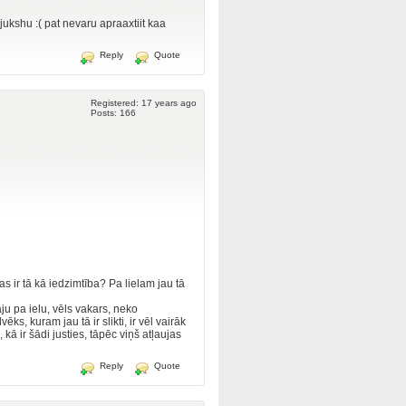
sajukshu :( pat nevaru apraaxtiit kaa
Reply
Quote
Registered: 17 years ago
Posts: 166
as ir tā kā iedzimtība? Pa lielam jau tā
āju pa ielu, vēls vakars, neko
ks, kuram jau tā ir slikti, ir vēl vairāk
ā ir šādi justies, tāpēc viņš atļaujas
Reply
Quote