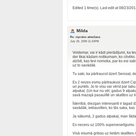
Edited 1 time(s). Last edit at 08/23/2
Milda
Re: cipralex atmešana
July 26, 2009 11:43PM
Voldemar, vai ir kādi pierādījumi, ka tev
der tikai kādam notikumam, ko cilvēks 
atzīsti, kas tevi nomoka, par ko esi satr
uz to savādāk.
Tu saki, ka pārtraucot dzert Seroxat, d
Es 2 reizes esmu pārtraukusi dzert Cip
un punkts. Jo to visu var vērst par la
atpakaļ. (Un kur nu vēl, gadus 9 atpa
savā mazajā pasaulītē un skatītos uz l
Īstenībā, diezgan interesanti ir tagad (
savādāk, ieklausīties, ko tās saka, kas 
Ja sākumā, 2 gadus atpakaļ, man šķita,
Es neceru uz 100% superveselīgumu :)
Visā visumā gribas uz lietām skatīties 