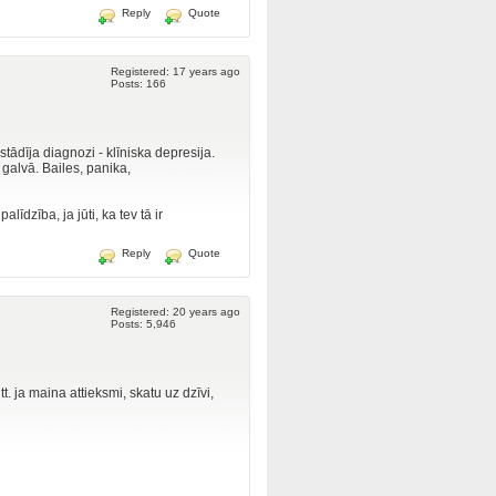
Reply
Quote
Registered: 17 years ago
Posts: 166
tādīja diagnozi - klīniska depresija.
 galvā. Bailes, panika,
līdzība, ja jūti, ka tev tā ir
Reply
Quote
Registered: 20 years ago
Posts: 5,946
t. ja maina attieksmi, skatu uz dzīvi,