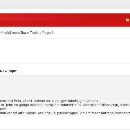
sihiskā veselība
»
Topic
» Page 3
New Topic
eņem sevi tādu, kā esi. Ikvienā no mums gan labais, gan ļaunais.
 un arī jebkura garīga mācība)- parāk ātri saforsēt mūsu dabisko attīstības ceļu, izsi
umts.
ri var atšķirt cilvēkus, kas ir gājuši psihoterapijā. Viņiem mēdz būt tāda standarti