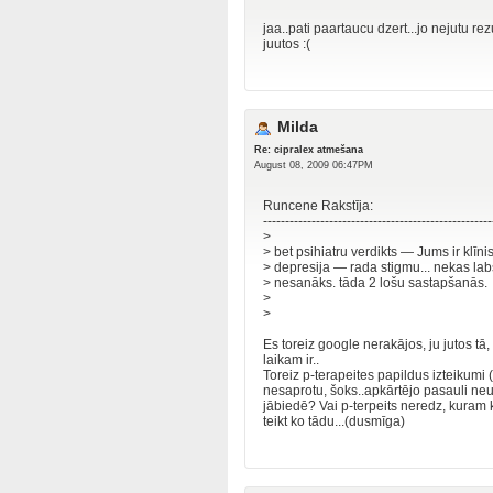
jaa..pati paartaucu dzert...jo nejutu rez
juutos :(
Milda
Re: cipralex atmešana
August 08, 2009 06:47PM
Runcene Rakstīja:
----------------------------------------------------
>
> bet psihiatru verdikts — Jums ir klīni
> depresija — rada stigmu... nekas lab
> nesanāks. tāda 2 lošu sastapšanās.
>
>
Es toreiz google nerakājos, ju jutos tā,
laikam ir..
Toreiz p-terapeites papildus izteikumi (
nesaprotu, šoks..apkārtējo pasauli neuztv
jābiedē? Vai p-terpeits neredz, kuram k
teikt ko tādu...(dusmīga)