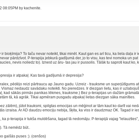
012 08:05PM by kachenite.
 ir bioķīmija? To taču nevar noteikt, tikai minēt. Kaut gan es arī ticu, ka liela daļa ir 
nevar pārdzīvot. P-terapija jebkurā gadījumā der, jo to visu, kas tevi nomoka un pat
aucies, nevis noliedz to). Iznest uz āru- tas jau ir pussolis. Tālāk tu saproti kaut ko, ka
epresija ir atpakaļ. Kas tavā gadījumā ir depresija?
ralex, pēdējo reizi pārtraucu ap Jauno gadu. Uzreiz - trauksme un superjūtīgums at
bu. Vismaz nedaudz savādaku noteikti. No pieredzes. Ir diezgan lietu, kas ir uzlaboj
kaļ, kad sākās pirmās panikas lēkmes, trauksme.) Bez p-terapijas un dažām grāmat
ietām tā, kā agrāk. Tikai apmēram pusgadu atpakaļ lietas diezgan sāka mainīties.
bez zālēm), jūtot trauksmi, spilgtas emocijas un mēģinot ar tām kaut ko darīt vai neda
tās izraisa. Ar AD daudzu emociju nebija, šķita, ka viss ir daudzmaz OK. Tagad ir ies
 ka p-terapija ir tukša muldēšana, tagad tā nedomāju. P-terapijā vajag "ielauzties"
. Tā nemēdz būt..
no gaišās puses :). (cenšos)