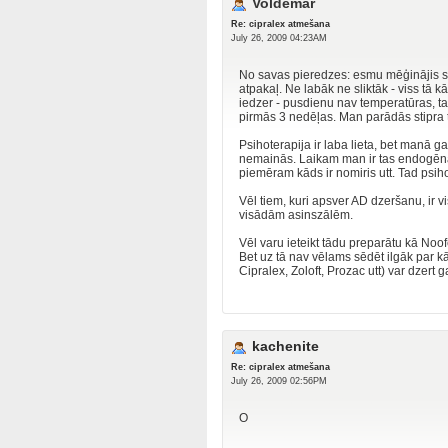
Voldemar
Re: cipralex atmešana
July 26, 2009 04:23AM
No savas pieredzes: esmu mēģinājis sa
atpakaļ. Ne labāk ne sliktāk - viss tā k
iedzer - pusdienu nav temperatūras, tad
pirmās 3 nedēļas. Man parādās stipra tr
Psihoterapija ir laba lieta, bet manā g
nemainās. Laikam man ir tas endogēnais
piemēram kāds ir nomiris utt. Tad psihot
Vēl tiem, kuri apsver AD dzeršanu, ir v
visādām asinszālēm.
Vēl varu ieteikt tādu preparātu kā Noof
Bet uz tā nav vēlams sēdēt ilgāk par 
Cipralex, Zoloft, Prozac utt) var dzert 
kachenite
Re: cipralex atmešana
July 26, 2009 02:56PM
O