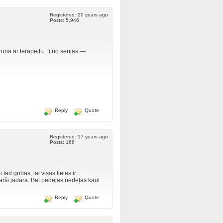
Registered: 20 years ago
Posts: 5,946
runā ar terapeitu. :) no sērijas —
Reply
Quote
Registered: 17 years ago
Posts: 166
tad gribas, lai visas lietas ir
kārši jādara. Bet pēdējās nedēļas kaut
Reply
Quote