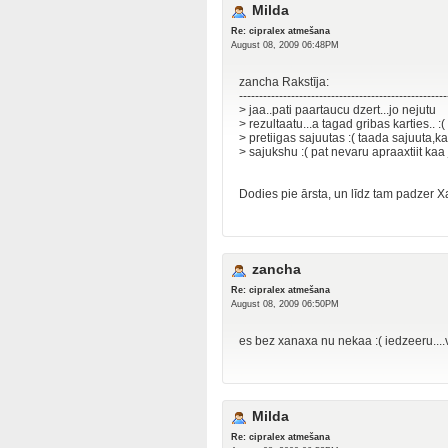
Milda
Re: cipralex atmešana
August 08, 2009 06:48PM
zancha Rakstīja:
----------------------------------------------------
> jaa..pati paartaucu dzert...jo nejutu
> rezultaatu...a tagad gribas karties.. :( 
> pretiigas sajuutas :( taada sajuuta,k
> sajukshu :( pat nevaru apraaxtiit kaa 
Dodies pie ārsta, un līdz tam padzer 
zancha
Re: cipralex atmešana
August 08, 2009 06:50PM
es bez xanaxa nu nekaa :( iedzeeru....v
Milda
Re: cipralex atmešana