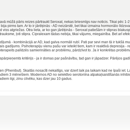
vā mūžā pāris reizes pārtraukt Seroxat, nekas briesmīgs nav noticis. Tikai pēc 1-
ā bija pirms tam. Ar to ir jārēķinās - AD neizārstē, bet tikai izmaina hormonālo līdzsva
 viss atgriežas. Otra lieta, ar ko gan jārēķinās - Seroxat patiešām ir stipras blakus
auksme, ļoti stipra. Cipralexam tādas nebija, tikai vājums, miegainība. Bet arī efek
adījumā - kombinācijā ar AD, kad galva normāli rubī. Pati par sevi man tā ir tukšā m
 gadījums. Psihoterapiju vienu pašu var ieteikt tiem, kam ir reaktīvā depresija - 
erapeits palīdzēs samierināties ar problēmu, pārdzīvot to. Ja ir konkrētas problēmas 
ispārpieņemts kritērijs - ja ir domas par pašnāvību, tad gan ir jāpadzer. Pārējos ga
en (Phenibut). Skaitās nosacīti nekaitīgs, var dzert laik pa laikam kad ne īpaši iet.
kādiem 3 mēnešiem. Modernos AD no selektīvo serotonīna atpakaļsaistīšanās inhibid
gadiem ilgi, zinu cilvēku, kas dzer jau 10 gadus.