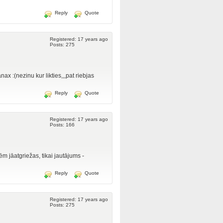
Reply
Quote
Registered: 17 years ago
Posts: 275
ax :(nezinu kur likties,,,pat riebjas
Reply
Quote
Registered: 17 years ago
Posts: 166
ēm jāatgriežas, tikai jautājums -
Reply
Quote
Registered: 17 years ago
Posts: 275