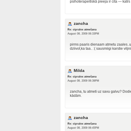
psihoterapeitiskā pieeja ir cita — katrs i
zancha
Re: cipralex atmešana
August 08, 2009 06:33PM
pirms paaris dienaam atmetu zaales..un t
dziivot,ka taa.. :( sausmiigi karstie vil
Milda
Re: cipralex atmešana
August 08, 2009 06:39PM
zancha, tu atmeti uz savu galvu? Dodies 
kādām.
zancha
Re: cipralex atmešana
August 08, 2009 06:45PM