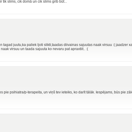
r tik slims, cik domā un cik slims grib būt...
agad juutu,ka paliek ljoti slikti,taadas diivainas sajuutas naak virsuu :( jaadzer xan
jni naak virsuu un taada sajuuta ko nevaru pat apraxtiit.. :(
pie psihiatra/p-terapeita, un viņš tev ieteiks, ko darīt tālāk. Iespējams, būs pie zāl