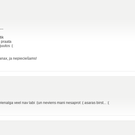
---
tik
a praata
juutos :(
Xanax, ja nepieciešams!
ienalga veel nav labi :(un neviens mani nesaprot :( asaras birst... :(