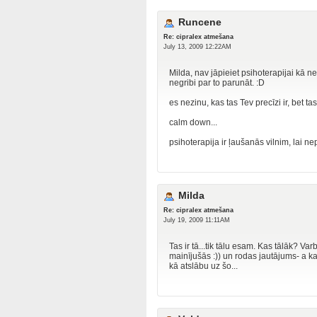
Runcene
Re: cipralex atmešana
July 13, 2009 12:22AM
Milda, nav jāpieiet psihoterapijai kā ne
negribi par to parunāt. :D
es nezinu, kas tas Tev precīzi ir, bet ta
calm down...
psihoterapija ir ļaušanās vilnim, lai n
Milda
Re: cipralex atmešana
July 19, 2009 11:11AM
Tas ir tā...tik tālu esam. Kas tālāk? Varb
mainījušās :)) un rodas jautājums- a ka
kā atslābu uz šo...