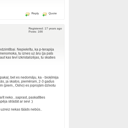
Reply
Quote
Registered: 17 years ago
Posts: 166
iedzimtībai. Nepiekrītu, ka p-terapija
 nenomoka, tu iznes uz āru (ja pats
ut kas tevī izkristalizējas, tu skaties
pakaļ, bet es nedomāju, ka - bioķīmija
ušās, ja skatos, piemēram, 2-3 gadus
ām (piem., Osho) es joprojām dzīvotu
rīt neko...saprast, paskatīties
pēja strādāt ar sevi :)
, uzreiz nekas tāāds nebūs..