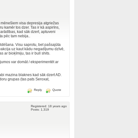
2 mēnešiem visa depresija atgriežas
ru kamēr tos dzer. Tas ir kā aspirīns,
parādības, kad sāk dzert, aptuveni
ta pēc tam nebija..
uldēšana. Visu saprotu, bet pašsajūta
reakcija uz kaut kādu negadījumu dzīvē,
ar bioķīmiju, tas ir bull shits.
dījumos var domāt / eksperimentēt ar
 Labi mazina blaknes kad sāk dzert AD.
oru grupas (tas pats Seroxat,
Reply
Quote
Registered: 18 years ago
Posts: 1,319