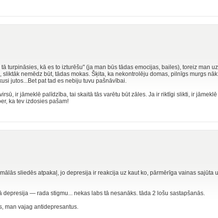
 turpināsies, kā es to izturēšu" (ja man būs tādas emocijas, bailes), toreiz man uzs
...., sliktāk nemēdz būt, tādas mokas. Šķita, ka nekontrolēju domas, pilnīgs murgs nāk
si jutos...Bet pat tad es nebiju tuvu pašnāvībai.
, ir jāmeklē palīdzība, tai skaitā tās varētu būt zāles. Ja ir riktīgi slikti, ir jāmeklē pa
per, ka tev izdosies pašam!
ormālās sliedēs atpakaļ, jo depresija ir reakcija uz kaut ko, pārmērīga vainas sajūta ut
skā depresija — rada stigmu... nekas labs tā nesanāks. tāda 2 lošu sastapšanās.
ims, man vajag antidepresantus.