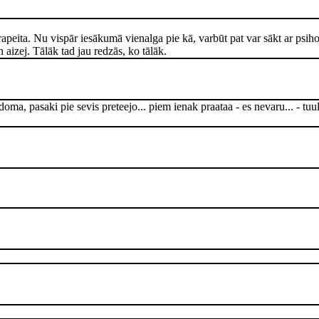
oterapeita. Nu vispār iesākumā vienalga pie kā, varbūt pat var sākt ar psi
aizej. Tālāk tad jau redzās, ko tālāk.
ma, pasaki pie sevis preteejo... piem ienak praataa - es nevaru... - tuul