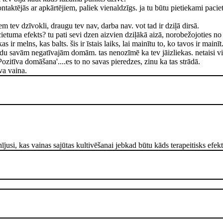
kontaktējās ar apkārtējiem, paliek vienaldzīgs. ja tu būtu pietiekami paci
m tev dzīvokli, draugu tev nav, darba nav. vot tad ir dziļā dirsā.
cietuma efekts? tu pati sevi dzen aizvien dziļākā aizā, norobežojoties no
as ir melns, kas balts. šis ir īstais laiks, lai mainītu to, ko tavos ir main
ocīdu savām negatīvajām domām. tas nenozīmē ka tev jāizliekas. netaisi v
ozitīva domāšana'....es to no savas pieredzes, zinu ka tas strādā.
ava vaina.
usi, kas vainas sajūtas kultivēšanai jebkad būtu kāds terapeitisks efekt