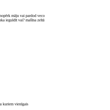
u nopērk māju vai pardod veco
nka ieguldīt vai? mašīna zeltā
ku kuriem vienīgais