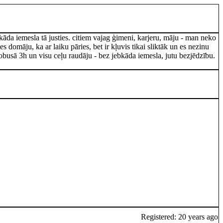
kāda iemesla tā justies. citiem vajag ģimeni, karjeru, māju - man neko
 domāju, ka ar laiku pāries, bet ir kļuvis tikai sliktāk un es nezinu
tobusā 3h un visu ceļu raudāju - bez jebkāda iemesla, jutu bezjēdzību.
Registered: 20 years ago