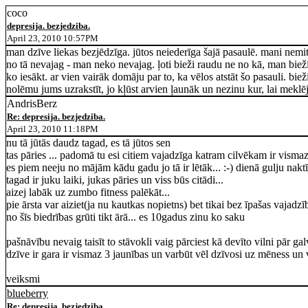
coco
depresija. bezjedziba.
April 23, 2010 10:57PM
man dzīve liekas bezjēdzīga. jūtos neiederīga šajā pasaulē. mani nemit
no tā nevajag - man neko nevajag. ļoti bieži raudu ne no kā, man bieži 
ko iesākt. ar vien vairāk domāju par to, ka vēlos atstāt šo pasauli. b
nolēmu jums uzrakstīt, jo kļūst arvien ļaunāk un nezinu kur, lai mekl
AndrisBerz
Re: depresija. bezjedziba.
April 23, 2010 11:18PM
nu tā jūtās daudz tagad, es tā jūtos sen
tas pāries ... padomā tu esi citiem vajadzīga katram cilvēkam ir vismaz
es piem neeju no mājām kādu gadu jo tā ir lētāk... :-) dienā gulju naktī
tagad ir juku laiki, jukas pāries un viss būs citādi...
aizej labāk uz zumbo fitness palēkāt...
pie ārsta var aiziet(ja nu kautkas nopietns) bet tikai bez īpašas vajadzīb
no šīs biedrības grūti tikt ārā... es 10gadus zinu ko saku
pašnāvību nevaig taisīt to stāvokli vaig pārciest kā devīto vilni pār galv
dzīve ir gara ir vismaz 3 jaunības un varbūt vēl dzīvosi uz mēness un
veiksmi
blueberry
Re: depresija. bezjedziba.