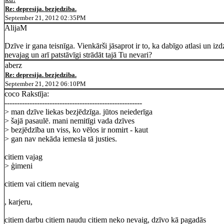
Re: depresija. bezjedziba.
September 21, 2012 02:35PM
AlijaM
Dzīve ir gana teisnīga. Vienkārši jāsaprot ir to, ka dabīgo atlasi un iz
nevajag un arī patstāvīgi strādāt tajā Tu nevari?
aberz
Re: depresija. bezjedziba.
September 21, 2012 06:10PM
coco Rakstīja:
-------------------------------------------------------
> man dzīve liekas bezjēdzīga. jūtos neiederīga
> šajā pasaulē. mani nemitīgi vada dzīves
> bezjēdzība un viss, ko vēlos ir nomirt - kaut
> gan nav nekāda iemesla tā justies.
citiem vajag
> ģimeni
citiem vai citiem nevaig
, karjeru,
citiem darbu citiem naudu citiem neko nevaig, dzīvo kā pagadās