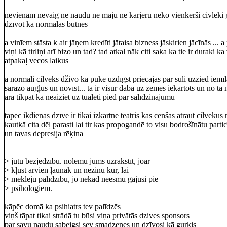
nevienam nevaig ne naudu ne māju ne karjeru neko vienkērši civlēki g
dzīvot kā normālas būtnes
a vinīem stāsta k air jāņem kredīti jātaisa bizness jāskirien jācīnās ... 
viņi kā tirliņi arī bizo un tad? tad atkal nāk citi saka ka tie ir duraki 
atpakaļ vecos laikus
a normāli cilvēks dživo kā pukē uzdīgst priecājās par suli uzzied iemīl
sarazō augļus un novīst... tā ir visur dabā uz zemes iekārtots un no ta n
ārā tikpat kā neaiziet uz tualeti pied par salīdzinājumu
tāpēc ikdienas dzīve ir tikai izkārtne teātris kas cenšas atraut cilvēkus
kautkā cita dēļ parasti lai tir kas propogandē to visu bodrošīnātu part
un tavas depresija rēķina
> jutu bezjēdzību. nolēmu jums uzrakstīt, joār
> kļūst arvien ļaunāk un nezinu kur, lai
> meklēju palīdzību, jo nekad neesmu gājusi pie
> psihologiem.
kāpēc domā ka psihiatrs tev palīdzēs
viņš tāpat tikai strādā tu būsi viņa privātās dzives sponsors
par savu naudu sabeigsi sev smadzenes un dzīvosi kā gurķis