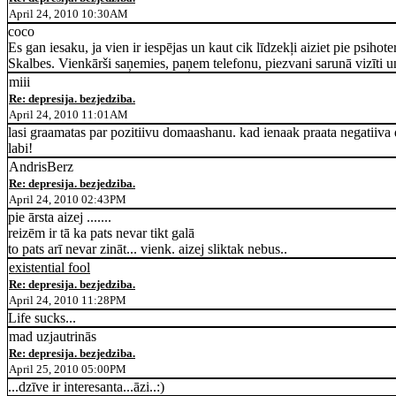
April 24, 2010 10:30AM
coco
Es gan iesaku, ja vien ir iespējas un kaut cik līdzekļi aiziet pie psih
Skalbes. Vienkārši saņemies, paņem telefonu, piezvani sarunā vizīti un 
miii
Re: depresija. bezjedziba.
April 24, 2010 11:01AM
lasi graamatas par pozitiivu domaashanu. kad ienaak praata negatiiva do
labi!
AndrisBerz
Re: depresija. bezjedziba.
April 24, 2010 02:43PM
pie ārsta aizej .......
reizēm ir tā ka pats nevar tikt galā
to pats arī nevar zināt... vienk. aizej sliktak nebus..
existential fool
Re: depresija. bezjedziba.
April 24, 2010 11:28PM
Life sucks...
mad uzjautrinās
Re: depresija. bezjedziba.
April 25, 2010 05:00PM
...dzīve ir interesanta...āzi..:)