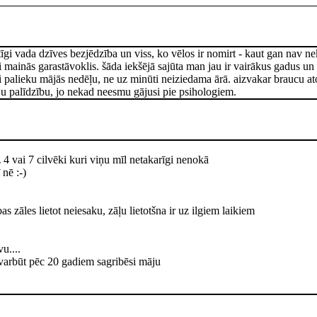
īgi vada dzīves bezjēdzība un viss, ko vēlos ir nomirt - kaut gan nav ne
mainās garastāvoklis. šāda iekšējā sajūta man jau ir vairākus gadus un es
ieži palieku mājās nedēļu, ne uz minūti neiziedama ārā. aizvakar braucu a
ēju palīdzību, jo nekad neesmu gājusi pie psihologiem.
 4 vai 7 cilvēki kuri viņu mīl netakarīgi nenokā
 nē :-)
as zāles lietot neiesaku, zāļu lietotšna ir uz ilgiem laikiem
u....
 varbūt pēc 20 gadiem sagribēsi māju