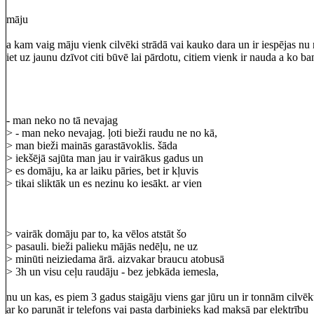
māju
a kam vaig māju vienk cilvēki strādā vai kauko dara un ir iespējas n
iet uz jaunu dzīvot citi būvē lai pārdotu, citiem vienk ir nauda a ko ba
- man neko no tā nevajag
> - man neko nevajag. ļoti bieži raudu ne no kā,
> man bieži mainās garastāvoklis. šāda
> iekšējā sajūta man jau ir vairākus gadus un
> es domāju, ka ar laiku pāries, bet ir kļuvis
> tikai sliktāk un es nezinu ko iesākt. ar vien
> vairāk domāju par to, ka vēlos atstāt šo
> pasauli. bieži palieku mājās nedēļu, ne uz
> minūti neiziedama ārā. aizvakar braucu atobusā
> 3h un visu ceļu raudāju - bez jebkāda iemesla,
nu un kas, es piem 3 gadus staigāju viens gar jūru un ir tonnām cilvē
ar ko parunāt ir telefons vai pasta darbinieks kad maksā par elektrību