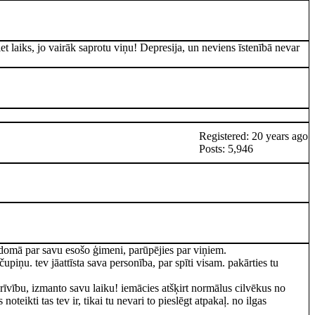
et laiks, jo vairāk saprotu viņu! Depresija, un neviens īstenībā nevar
Registered: 20 years ago
Posts: 5,946
. domā par savu esošo ģimeni, parūpējies par viņiem.
piņu. tev jāattīsta sava personība, par spīti visam. pakārties tu
i brīvību, izmanto savu laiku! iemācies atšķirt normālus cilvēkus no
eikti tas tev ir, tikai tu nevari to pieslēgt atpakaļ. no ilgas