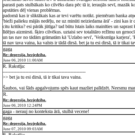
parasti pats stulbākais ko cilvēks dara pēc tā ir, ieraujās sevī, mazāk 
apstāties dēļ vienas problēmas.
padomā kas ir sliktākais kas ar tevi varētu notikt. piemēram banka atņe
'bieži palieku mājās nedēļu, ne uz minūti neiziedama ārā' - zini kas ir 
citu kritiku? esi pārāk jūtīga? tad būtu īstais laiks mainīties un saprast k
līdējus aizmirsti. šķiro cilvēkus. uztaisi sev totalitāro režīmu un gen
un tas nav no tādām grāmatām kā 'Uzlabo sevi', 'Veiksmīga karjera', 'P
tā nav tava vaina, ka valsts ir tādā dirsā. bet ja tu esi dirsā, tā ir tikai t
gaga
Re: depresija. bezjedziba.
June 06, 2010 11:00AM
R. Rakstīja:
-------------------------------------------------------
>> bet ja tu esi dirsā, tā ir tikai tava vaina.
Šaubos, vai šāds apgalvojums spēs kaut mazliet palīdzēt. Neesmu manīj
R.
Re: depresija. bezjedziba.
June 06, 2010 12:24PM
gaga - nerauj no konteksta ārā, stulbā vecene!
gaga
Re: depresija. bezjedziba.
June 07, 2010 09:03AM
R. Rakstīja: