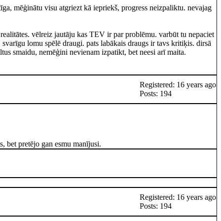
etīga, mēģinātu visu atgriezt kā iepriekš, progress neizpaliktu. nevajag
 realitātes. vēlreiz jautāju kas TEV ir par problēmu. varbūt tu nepaciet
īt. svarīgu lomu spēlē draugi. pats labākais draugs ir tavs kritiķis. dirsā
iltus smaidu, nemēģini nevienam izpatikt, bet neesi arī maita.
Registered: 16 years ago
Posts: 194
s, bet pretējo gan esmu manījusi.
Registered: 16 years ago
Posts: 194