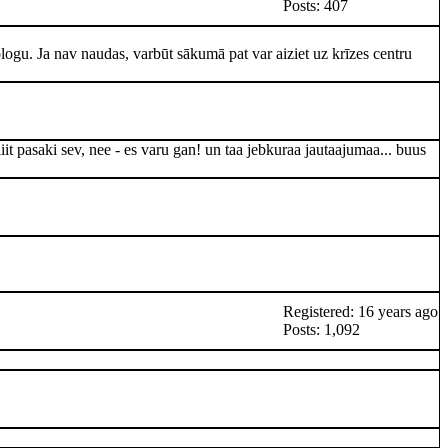
Posts: 407
hologu. Ja nav naudas, varbūt sākumā pat var aiziet uz krīzes centru
iit pasaki sev, nee - es varu gan! un taa jebkuraa jautaajumaa... buus
Registered: 16 years ago
Posts: 1,092