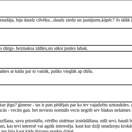
 raudāja, bija daudz cilvēku...daudz ziedu un jautājums,kāpēc? Jo tālāk i
iedos dārgs- bezmaksa zālītes,un sāksi justies labak.
nāties ar kādu par to vairāk, paliks vieglāk ap dūšu.
kur jēgu? ģimene - tas ir pats pēdējais par ko tev vajadzētu uztraukties
aucās - vecim gan. bet neviens normāls vecis negrib sev blakus nelaimes ču
tpazīšana, savu prioritāšu, vērtību sistēmas izstrādāšana. mīli sevi, baud
 kas tevi interesē vai agrāk interesēja. kaut kur dziļi smadzeņu krokās not
i tev bija kaut kāds lūzuma punkts dzīvē.