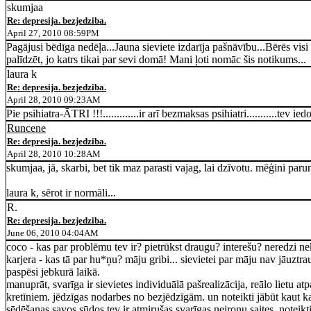
skumjaa
Re: depresija. bezjedziba.
April 27, 2010 08:59PM
Pagājusi bēdīga nedēļa...Jauna sieviete izdarīja pašnāvību...Bērēs visi
palīdzēt, jo katrs tikai par sevi domā! Mani ļoti nomāc šis notikums...
laura k
Re: depresija. bezjedziba.
April 28, 2010 09:23AM
Pie psihiatra-ĀTRI !!!.............ir arī bezmaksas psihiatri...........tev 
Runcene
Re: depresija. bezjedziba.
April 28, 2010 10:28AM
skumjaa, jā, skarbi, bet tik maz parasti vajag, lai dzīvotu. mēģini paru
laura k, sērot ir normāli...
R.
Re: depresija. bezjedziba.
June 06, 2010 04:04AM
coco - kas par problēmu tev ir? pietrūkst draugu? interešu? neredzi ne
karjera - kas tā par hu*ņu? māju gribi... sievietei par māju nav jāuztr
paspēsi jebkurā laikā.
manuprāt, svarīga ir sievietes individuālā pašrealizācija, reālo lietu a
kretīniem. jēdzīgas nodarbes no bezjēdzīgām. un noteikti jābūt kaut kam,
sēdēšanas savos sūdos tev ir atmirušas svarīgas neironu saites. noteikt