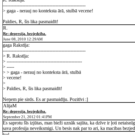
-------------------------------------------------------
> gaga - nerauj no konteksta ārā, stulbā vecene!
Paldies, R, šis lika pasmaidīt!
R.
Re: depresija. bezjedziba.
June 08, 2010 12:29AM
gaga Rakstīja:
-------------------------------------------------------
> R. Rakstīja:
> --------------------------------------------------
> -----
> > gaga - nerauj no konteksta ārā, stulbā
> vecene!
>
> Paldies, R, šis lika pasmaidīt!
Neņem pie sirds. Es ar pasmaidīju. Pozitīvi :]
AlijaM
Re: depresija. bezjedziba.
September 21, 2012 01:41PM
Es saprotu šīs izjūtas, man bieži uznāk sajūta, ka dzīve ir ļoti netais
sava profesija neveiksmigi. Un besis nak par to ari, ka macibas bezjedz
ku!