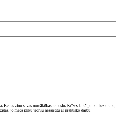
nīga. Bet es zinu savas nomāktības iemeslu. Krīzes laikā paliku bez draba
igas, jo maca pliku teoriju nesaistitu ar praktisko darbu.