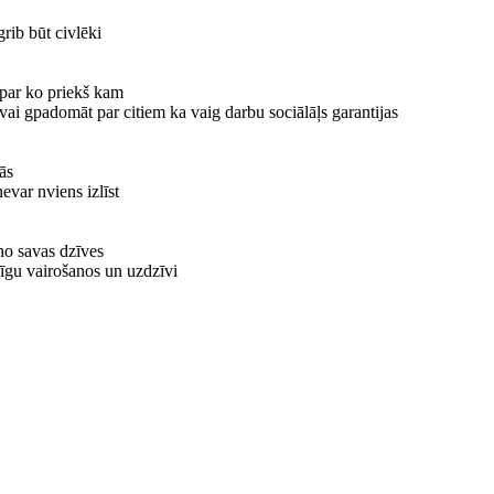
rib būt civlēki
a par ko priekš kam
ka vai gpadomāt par citiem ka vaig darbu sociālāļs garantijas
ās
evar nviens izlīst
 no savas dzīves
icīgu vairošanos un uzdzīvi