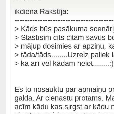
ikdiena Rakstīja:
---------------------------------------
> Kāds būs pasākuma scenāri
> Stāstīsim cits citam savus b
> mājup dosimies ar apziņu, k
> tāda/tāds........Uzreiz paliek 
> ka arī vēl kādam neiet........:)
Es to nosauktu par apmaiņu p
galda. Ar cienastu protams. 
acīm kādu kas sirgst ar kādu 