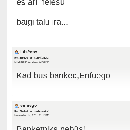
es arī neiešu
baigi tālu ira...
Lāsēns♥
Re: Sirdzējiem satikšanās!
November 13, 2011 03:06PM
Kad būs bankec,Enfuego
enfuego
Re: Sirdzējiem satikšanās!
November 14, 2011 01:14PM
Banketņiks nebūs!