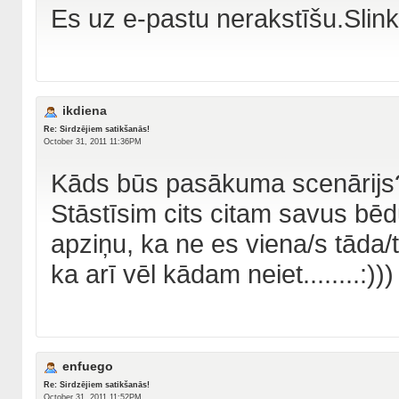
Es uz e-pastu nerakstīšu.Slin
ikdiena
Re: Sirdzējiem satikšanās!
October 31, 2011 11:36PM
Kāds būs pasākuma scenārij
Stāstīsim cits citam savus bēd
apziņu, ka ne es viena/s tāda/tā
ka arī vēl kādam neiet........:)))
enfuego
Re: Sirdzējiem satikšanās!
October 31, 2011 11:52PM