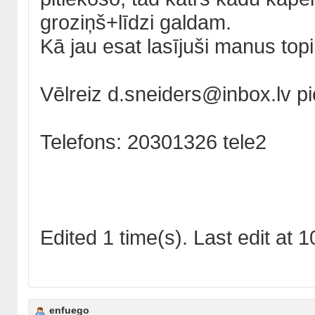
groziņš+līdzi galdam.
Kā jau esat lasījuši manus top
Vēlreiz d.sneiders@inbox.lv pi
Telefons: 20301326 tele2
Edited 1 time(s). Last edit at
enfuego