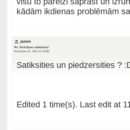
visu to pareizi saprast un izrun
kādām ikdienas problēmām saksr
jamm
Re: Sirdzējiem satikšanās!
November 01, 2011 01:15AM
Satiksities un piedzersities ? :
Edited 1 time(s). Last edit at