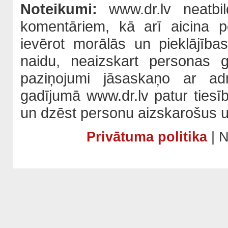
Noteikumi:
www.dr.lv neatbil
komentāriem, kā arī aicina po
ievērot morālās un pieklājība
naidu, neaizskart personas 
paziņojumi jāsaskaņo ar adm
gadījumā www.dr.lv patur tiesī
un dzēst personu aizskarošus u
Privātuma politika
| N