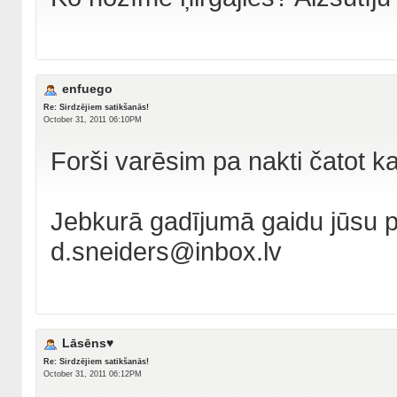
enfuego
Re: Sirdzējiem satikšanās!
October 31, 2011 06:10PM
Forši varēsim pa nakti čatot ka
Jebkurā gadījumā gaidu jūsu 
d.sneiders@inbox.lv
Lāsēns♥
Re: Sirdzējiem satikšanās!
October 31, 2011 06:12PM