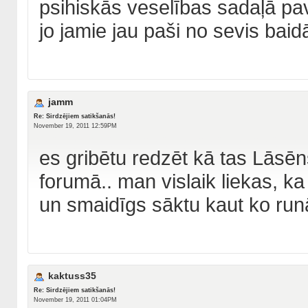
psihiskās veselības sadaļā pa
jo jamie jau paši no sevis baidā
jamm
Re: Sirdzējiem satikšanās!
November 19, 2011 12:59PM
es gribētu redzēt kā tas Lāsēn
forumā.. man vislaik liekas, k
un smaidīgs sāktu kaut ko runā
kaktuss35
Re: Sirdzējiem satikšanās!
November 19, 2011 01:04PM