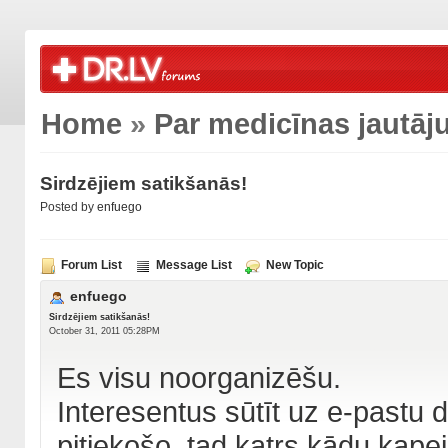
Home
»
Par medicīnas jautā
Sirdzējiem satikšanās!
Posted by
enfuego
Forum List
Message List
New Topic
enfuego
Sirdzējiem satikšanās!
October 31, 2011 05:28PM
Es visu noorganizēšu.
Interesentus sūtīt uz e-pastu 
pitiekošo, tad katrs kādu kape