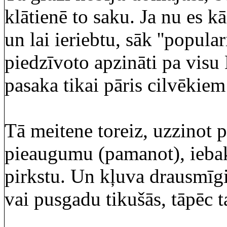
klātienē to saku. Ja nu es k
un lai ieriebtu, sāk ''popul
piedzīvoto apzināti pa visu 
pasaka tikai pāris cilvēkiem 
Tā meitene toreiz, uzzinot
pieaugumu (pamanot), iebaks
pirkstu. Un kļuva drausmīg
vai pusgadu tikušās, tāpēc ta