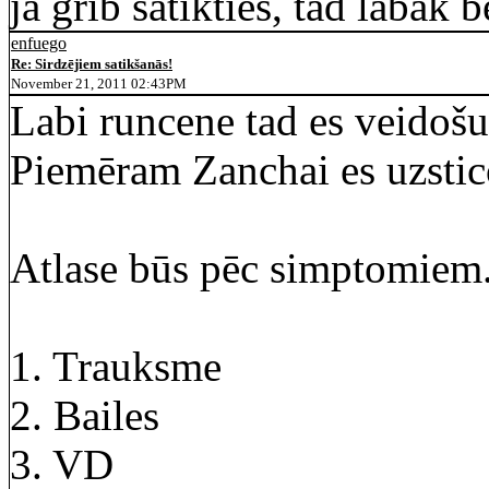
ja grib satikties, tad labāk b
enfuego
Re: Sirdzējiem satikšanās!
November 21, 2011 02:43PM
Labi runcene tad es veidošu 
Piemēram Zanchai es uzstic
Atlase būs pēc simptomiem
1. Trauksme
2. Bailes
3. VD