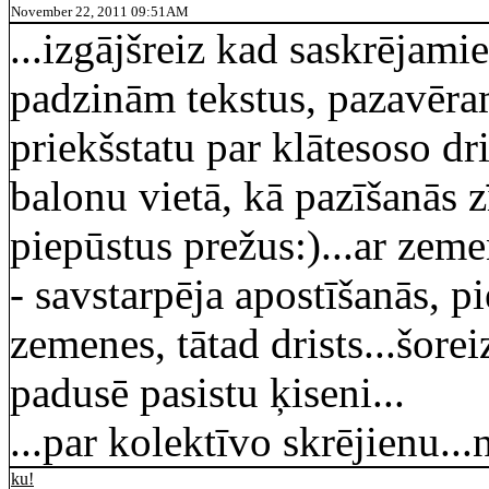
November 22, 2011 09:51AM
...izgājšreiz kad saskrējamie
padzinām tekstus, pazavēra
priekšstatu par klātesoso dr
balonu vietā, kā pazīšanās z
piepūstus prežus:)...ar zem
- savstarpēja apostīšanās, pi
zemenes, tātad drists...šore
padusē pasistu ķiseni...
...par kolektīvo skrējienu...n
ku!