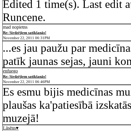
Edited 1 time(s). Last edit
Runcene.
mad nopietns
Re: Sirdzējiem satikšanās!
November 22, 2011 06:31PM
...es jau paužu par medicīn
patīk jaunas sejas, jauni kon
enfuego
Re: Sirdzējiem satikšanās!
November 22, 2011 06:46PM
Es esmu bijis medicīnas mu
plaušas ka'patiesībā izskatās
muzejā!
Lāsēns♥