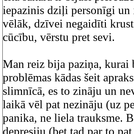
iepazinis dziļi personīgi un
vēlāk, dzīvei negaidīti krus
cūcību, vērstu pret sevi.
Man reiz bija paziņa, kurai b
problēmas kādas šeit apraks
slimnīcā, es to zināju un ne
laikā vēl pat nezināju (uz p
panika, ne liela trauksme. B
depresiju (bet tad par to pa