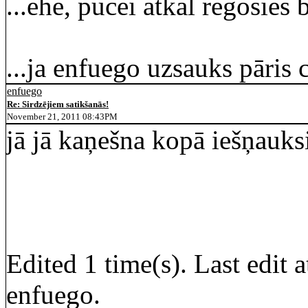
...ehē, pucei atkal rēgosies b
...ja enfuego uzsauks pāris c
enfuego
Re: Sirdzējiem satikšanās!
November 21, 2011 08:43PM
jā jā kaņešna kopā iešņauks
Edited 1 time(s). Last edit
enfuego.