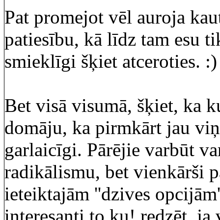
Pat promejot vēl auroja kaut
patiesību, kā līdz tam esu t
smieklīgi šķiet atceroties. :)
Bet visā visumā, šķiet, ka k
domāju, ka pirmkārt jau viņ
garlaicīgi. Pārējie varbūt va
radikālismu, bet vienkārši 
ieteiktajām ''dzives opcijām
interesanti to ku! redzēt, j