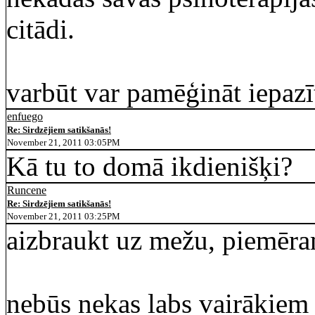
citādi.
varbūt var pamēģināt iepazīt
enfuego
Re: Sirdzējiem satikšanās!
November 21, 2011 03:05PM
Kā tu to domā ikdienišķi?
Runcene
Re: Sirdzējiem satikšanās!
November 21, 2011 03:25PM
aizbraukt uz mežu, piemēram
nebūs nekas labs vairākiem