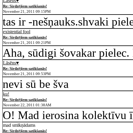
Lāsēns♥
Re: Sirdzējiem satikšanās!
November 21, 2011 09:15PM
tas ir -nešņauks.shvaki piel
existential fool
Re: Sirdzējiem satikšanās!
November 21, 2011 09:21PM
Aha, sūdigi šovakar pielec.
Lāsēns♥
Re: Sirdzējiem satikšanās!
November 21, 2011 09:53PM
nevi sū be šva
ku!
Re: Sirdzējiem satikšanās!
November 22, 2011 01:38AM
O! Mad ierosina kolektīvu īs
mad smīkņādams
Re: Sirdzējiem satikšanās!