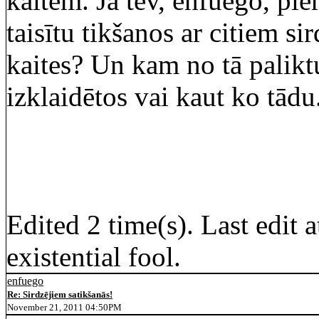
kaitēm. Ja tev, enfuego, pi
taisītu tikšanos ar citiem si
kaites? Un kam no tā paliktu 
izklaidētos vai kaut ko tādu
Edited 2 time(s). Last edit
existential fool.
enfuego
Re: Sirdzējiem satikšanās!
November 21, 2011 04:50PM