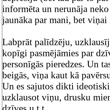
informēta un nerunāja neko
jaunāka par mani, bet viņai 
Labprāt palīdzēju, uzklausīju
kopīgi pasmējāmies par dzī
personīgās pieredzes. Un tas
beigās, viņa kaut kā pavērs
Un es sajutos dikti ideotiski
uzklausot viņu, drusku mie
dzīves u.t.t.