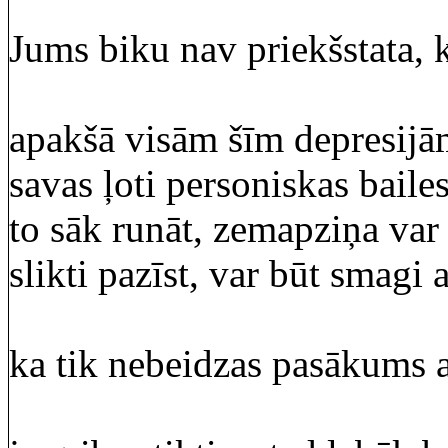
Jums biku nav priekšstata, ka
apakšā visām šīm depresijā
savas ļoti personiskas bailes
to sāk runāt, zemapziņa var i
slikti pazīst, var būt smagi a
ka tik nebeidzas pasākums a