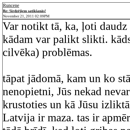
Runcene
Re: Sirdzējiem satikšanās!
November 21, 2011 02:09PM
Var notikt tā, ka, ļoti dau
kādam var palikt slikti. kād
cilvēka) problēmas.
tāpat jādomā, kam un ko stā
nenopietni, Jūs nekad nevara
krustoties un kā Jūsu izlikt
Latvija ir maza. tas ir apmē