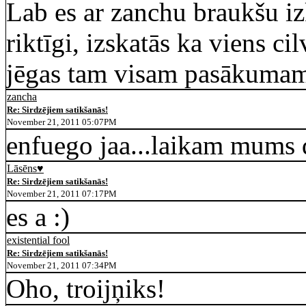
Lab es ar zanchu braukšu iz
riktīgi, izskatās ka viens cil
jēgas tam visam pasākumam
zancha
Re: Sirdzējiem satikšanās!
November 21, 2011 05:07PM
enfuego jaa...laikam mums d
Lāsēns♥
Re: Sirdzējiem satikšanās!
November 21, 2011 07:17PM
es a :)
existential fool
Re: Sirdzējiem satikšanās!
November 21, 2011 07:34PM
Oho, troijņiks!