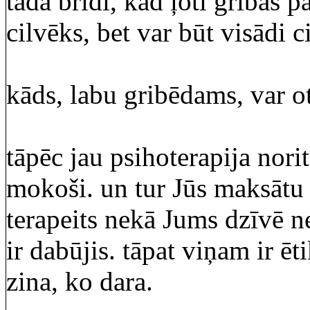
tādā brīdī, kad ļoti gribas 
cilvēks, bet var būt visādi ci
kāds, labu gribēdams, var o
tāpēc jau psihoterapija norit
mokoši. un tur Jūs maksātu
terapeits nekā Jums dzīvē ne
ir dabūjis. tāpat viņam ir ēt
zina, ko dara.