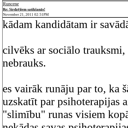
Runcene
Re: Sirdzējiem satikšanās!
November 21, 2011 02:51PM
kādam kandidātam ir savādā
cilvēks ar sociālo trauksmi,
nebrauks.
es vairāk runāju par to, ka 
uzskatīt par psihoterapijas a
"slimību" runas visiem kopā
nekādas savas psihoterapijas