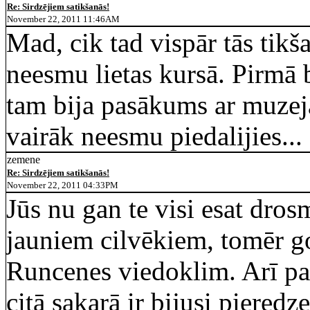
Re: Sirdzējiem satikšanās!
November 22, 2011 11:46AM
Mad, cik tad vispār tās tikša
neesmu lietas kursā. Pirmā b
tam bija pasākums ar muzej
vairāk neesmu piedalijies...
zemene
Re: Sirdzējiem satikšanās!
November 22, 2011 04:33PM
Jūs nu gan te visi esat dros
jauniem cilvēkiem, tomēr go
Runcenes viedoklim. Arī pa
citā sakarā ir bijusi pieredze