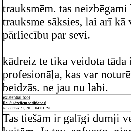
trauksmēm. tas neizbēgami b
trauksme sāksies, lai arī kā 
pārliecību par sevi.
kādreiz te tika veidota tāda
profesionāļa, kas var noturē
beidzās. ne jau nu labi.
existential fool
Re: Sirdzējiem satikšanās!
November 21, 2011 04:01PM
Tas tiešām ir galīgi dumji ve