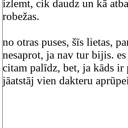
izlemt, cik daudz un kā atba
robežas.
no otras puses, šīs lietas, p
nesaprot, ja nav tur bijis. es
citam palīdz, bet, ja kāds i
jāatstāj vien dakteru aprūpei