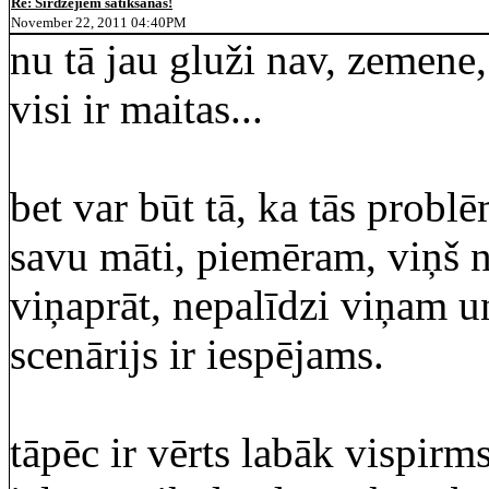
Re: Sirdzējiem satikšanās!
November 22, 2011 04:40PM
nu tā jau gluži nav, zemene,
visi ir maitas...
bet var būt tā, ka tās problē
savu māti, piemēram, viņš ne
viņaprāt, nepalīdzi viņam un
scenārijs ir iespējams.
tāpēc ir vērts labāk vispirms