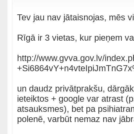
Tev jau nav jātaisnojas, mēs 
Rīgā ir 3 vietas, kur pieņem val
http://www.gvva.gov.lv/index.
+Si6864vY+n4vteIpiJmTnG7
un daudz privātprakšu, dārgāka
ieteiktos + google var atrast (
atsauksmes), bet pa psihiatram 
polenē, varbūt nemaz nav jābr