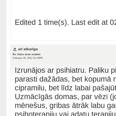
Edited 1 time(s). Last edit a
arī atkarīga
Re: lūdzu ārstu iesakiet
February 29, 2012 03:19PM
Izrunājos ar psihiatru. Paliku 
parasti dažādas, bet kopumā ne
cipramilu, bet līdz labai pašaj
Uzmācīgās domas, par vēzi (jo 
mēnešus, gribas ātrāk labu gar
psihoterapiju vai adatu terapij