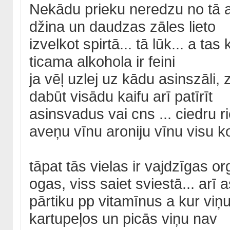
Nekādu prieku neredzu no tā alk
džina un daudzas zāles lieto
izvelkot spirtā... tā lūk... a ta
ticama alkohola ir feini
ja vēļ uzlej uz kādu asinszāli, 
dabūt visādu kaifu arī patīrīt
asinsvadus vai cns ... ciedru ri
aveņu vīnu aroniju vīnu visu k
tāpat tās vielas ir vajdzīgas 
ogas, viss saiet sviestā... arī
pārtiku pp vitamīnus a kur viņ
kartupeļos un picās viņu nav