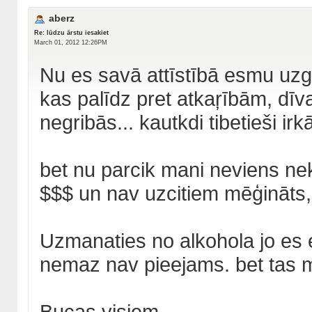
aberz
Re: lūdzu ārstu iesakiet
March 01, 2012 12:26PM
Nu es savā attīstībā esmu uzg
kas palīdz pret atkaŗībām, dīva
negribās... kautkdi tibetieši irk
bet nu parcik mani neviens ne
$$$ un nav uzcitiem mēģināts, 
Uzmanaties no alkohola jo es 
nemaz nav pieejams. bet tas m
Bucas visiem