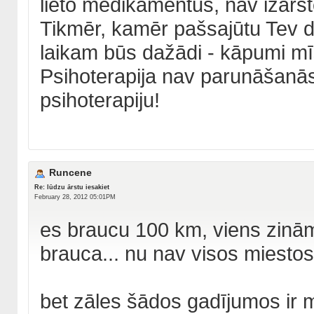
lieto medikamentus, nav izārstē
Tikmēr, kamēr pašsajūtu Tev d
laikam būs dažādi - kāpumi mīs
Psihoterapija nav parunāšanās
psihoterapiju!
Runcene
Re: lūdzu ārstu iesakiet
February 28, 2012 05:01PM
es braucu 100 km, viens zinām
brauca... nu nav visos miestos
bet zāles šādos gadījumos ir m