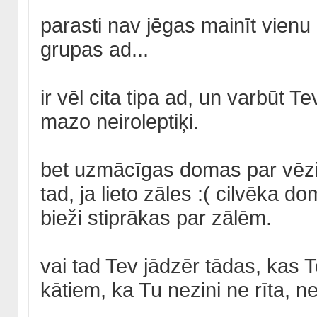
parasti nav jēgas mainīt vienu
grupas ad...
ir vēl cita tipa ad, un varbūt 
mazo neiroleptiķi.
bet uzmācīgas domas par vēzi 
tad, ja lieto zāles :( cilvēka do
bieži stiprākas par zālēm.
vai tad Tev jādzēr tādas, kas T
kātiem, ka Tu nezini ne rīta, n