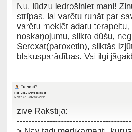
Nu, lūdzu iedrošiniet mani! Zinu
strīpas, lai varētu runāt par 
varētu meklēt adatu terapeitu, 
noskaņojumu, slikto dūšu, neg
Seroxat(paroxetin), sliktās iz
blakusparādības. Vai ilgi jāga
Tu saki?
Re: lūdzu ārstu iesakiet
March 02, 2012 04:35PM
zive Rakstīja:
---------------------------------------
> Nav tādi medikamenti, kurus li