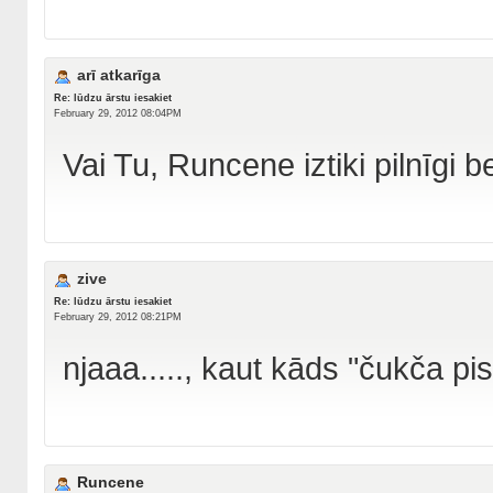
arī atkarīga
Re: lūdzu ārstu iesakiet
February 29, 2012 08:04PM
Vai Tu, Runcene iztiki pilnīgi
zive
Re: lūdzu ārstu iesakiet
February 29, 2012 08:21PM
njaaa....., kaut kāds "čukča pis
Runcene