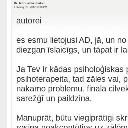
Re: lūdzu ārstu iesakiet
February 29, 2012 09:02PM
autorei
es esmu lietojusi AD, jā, un no
diezgan īslaicīgs, un tāpat ir la
Ja Tev ir kādas psiholoģiskas 
psihoterapeita, tad zāles vai, 
nākamo problēmu. finālā cilvē
sarežģī un paildzina.
Manuprāt, būtu vieglprātīgi skr
rosina neakcentēties uz zālēm.