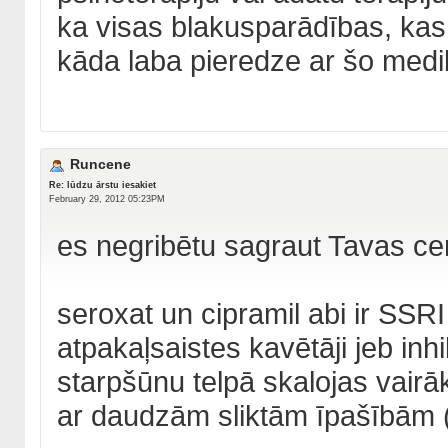
ka visas blakusparādības, kas 
kāda laba pieredze ar šo me
Runcene
Re: lūdzu ārstu iesakiet
February 29, 2012 05:23PM
es negribētu sagraut Tavas cer
seroxat un cipramil abi ir SSRI
atpakaļsaistes kavētāji jeb inhib
starpšūnu telpā skalojas vairāk
ar daudzām sliktām īpašībām (b