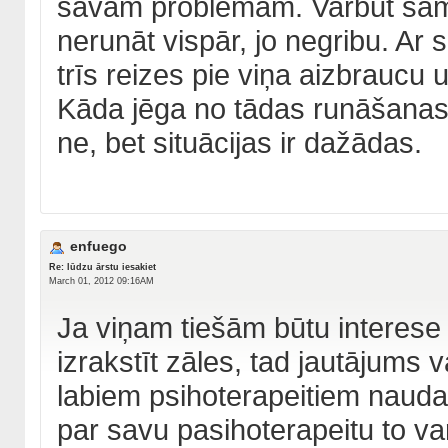
savām problēmām. Varbūt samek
nerunāt vispār, jo negribu. Ar 
trīs reizes pie viņa aizbraucu u
Kāda jēga no tādas runāšanas?
ne, bet situācijas ir dažādas.
enfuego
Re: lūdzu ārstu iesakiet
March 01, 2012 09:16AM
Ja viņam tiešām būtu interese
izrakstīt zāles, tad jautājums va
labiem psihoterapeitiem naudas
par savu pasihoterapeitu to va