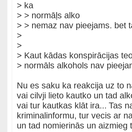
> ka
> > normāļs alko
> > nemaz nav pieejams. bet t
>
>
> Kaut kādas konspirācijas te
> normāls alkohols nav pieej
Nu es saku ka reakcija uz to 
vai cilvji lieto kautko un tad al
vai tur kautkas klāt ira... Tas 
kriminalinformu, tur vecis ar n
un tad nomierinās un aizmieg tu