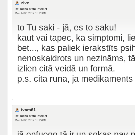
zive
Re: lūdzu ārstu iesakiet
March 02, 2012 10:20PM
to Tu saki - jā, es to saku!
kaut vai tāpēc, ka simptomi, li
bet..., kas paliek ierakstīts ps
nenoskaidrots un nezināms, tā
izlien citā veidā un formā.
p.s. cita runa, ja medikaments t
ivars61
Re: lūdzu ārstu iesakiet
March 02, 2012 10:27PM
jā,enfuego,tā ir,un sekas na