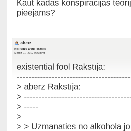
Kaut kādas konspirācijas teor
pieejams?
aberz
Re: lūdzu ārstu iesakiet
March 01, 2012 02:03PM
existential fool Rakstīja:
---------------------------------------
> aberz Rakstīja:
> ------------------------------------
> -----
>
> > Uzmanaties no alkohola jo