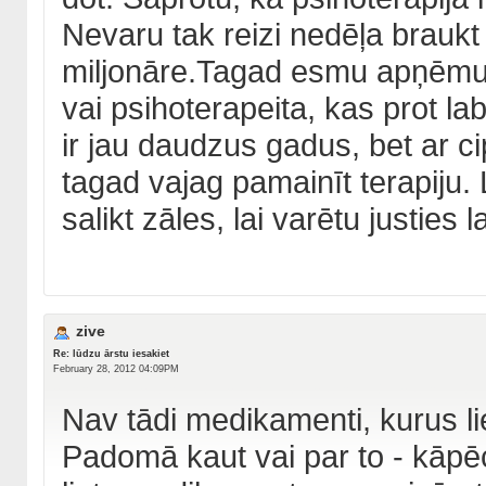
Nevaru tak reizi nedēļa brauk
miljonāre.Tagad esmu apņēmusi
vai psihoterapeita, kas prot l
ir jau daudzus gadus, bet ar c
tagad vajag pamainīt terapiju. 
salikt zāles, lai varētu justies l
zive
Re: lūdzu ārstu iesakiet
February 28, 2012 04:09PM
Nav tādi medikamenti, kurus liet
Padomā kaut vai par to - kāpē