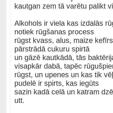
kautgan zem tā varētu palikt vi
Alkohols ir viela kas izdalās 
notiek rūgšanas process
rūgst kvass, alus, maize kefīrs
pārstrādā cukuru spirtā
un gāzē kautkādā, tās baktērija
visapkār dabā, tapēc rūgušpi
rūgst, un upenes un kas tik vēļ 
pudelē ir spirts, kas iegūts
sazin kadā celā un katram dzē
utt.