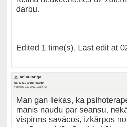
darbu.
Edited 1 time(s). Last edit a
arī atkarīga
Re: lūdzu ārstu iesakiet
February 29, 2012 10:15PM
Man gan liekas, ka psihoterape
manis naudu par seansu, nekā 
vispirms savācos, izkārpos no