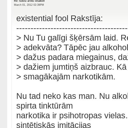
Re: lūdzu ārstu iesakiet
March 01, 2012 02:39PM
existential fool Rakstīja:
---------------------------------------
> Nu Tu galīgi šķērsām laid. R
> adekvāta? Tāpēc jau alkohols
> dažus padara miegainus, daž
> dažiem jumtiņš aizbrauc. Kā
> smagākajām narkotikām.
Nu tad neko kas man. Nu alkoho
spirta tinktūrām
narkotika ir psihotropas viela
sintētiskās imitācijas