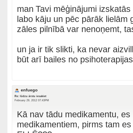
man Tavi mēģinājumi izskatās 
labo kāju un pēc pārāk lielā
zāles pilnībā var nenoņemt, tas
un ja ir tik slikti, ka nevar aizv
būt arī bailes no psihoterapijas.
enfuego
Re: lūdzu ārstu iesakiet
February 29, 2012 07:43PM
Kā nav tādu medikamentu, es li
medikamentiem, pirms tam es 