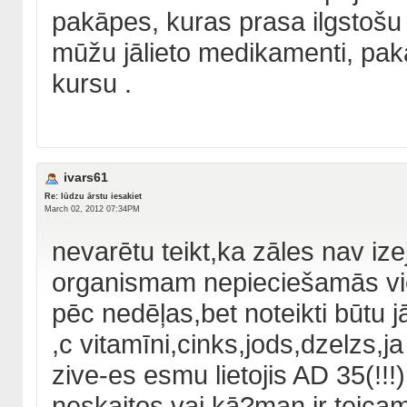
pakāpes, kuras prasa ilgstošu
mūžu jālieto medikamenti, pa
kursu .
ivars61
Re: lūdzu ārstu iesakiet
March 02, 2012 07:34PM
nevarētu teikt,ka zāles nav izej
organismam nepieciešamās vie
pēc nedēļas,bet noteikti būtu jā
,c vitamīni,cinks,jods,dzelzs,j
zive-es esmu lietojis AD 35(!!!
neskaitos,vai kā?man ir teicam