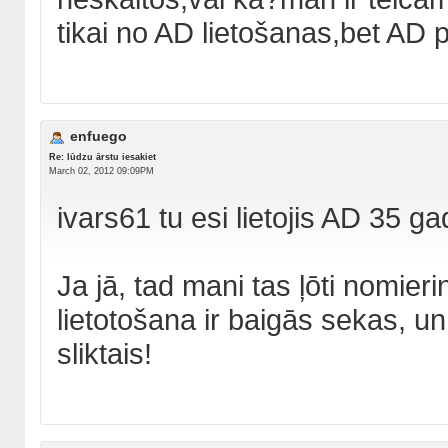
tikai no AD lietošanas,bet AD p
enfuego
Re: lūdzu ārstu iesakiet
March 02, 2012 09:09PM
ivars61 tu esi lietojis AD 35
Ja jā, tad mani tas ļōti nomier
lietotošana ir baigās sekas, 
sliktais!