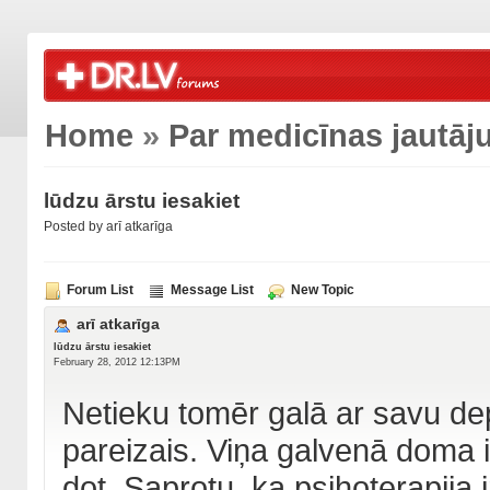
Home
»
Par medicīnas jautā
lūdzu ārstu iesakiet
Posted by arī atkarīga
Forum List
Message List
New Topic
arī atkarīga
lūdzu ārstu iesakiet
February 28, 2012 12:13PM
Netieku tomēr galā ar savu dep
pareizais. Viņa galvenā doma i
dot. Saprotu, ka psihoterapija i