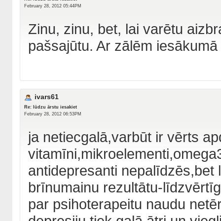
February 28, 2012 05:44PM
Zinu, zinu, bet, lai varētu aizb
pašsajūtu. Ar zālēm iesākumā 
ivars61
Re: lūdzu ārstu iesakiet
February 28, 2012 06:53PM
ja netiecgalā,varbūt ir vērts ap
vitamīni,mikroelementi,omega3
antidepresanti nepalīdzēs,bet l
brīnumainu rezultātu-līdzvērtī
par psihoterapeitu naudu netēr
depresiju tiek galā ātri un viegli