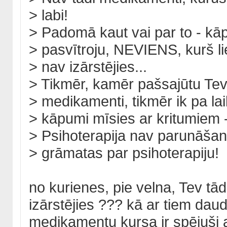
> labi!
> Padomā kaut vai par to - kā
> pasvītroju, NEVIENS, kurš l
> nav izārstējies...
> Tikmēr, kamēr pašsajūtu Tev
> medikamenti, tikmēr ik pa la
> kāpumi mīsies ar kritumiem -
> Psihoterapija nav parunāšanā
> grāmatas par psihoterapiju!
no kurienes, pie velna, Tev tā
izārstējies ??? kā ar tiem dau
medikamentu kursa ir spējuši a