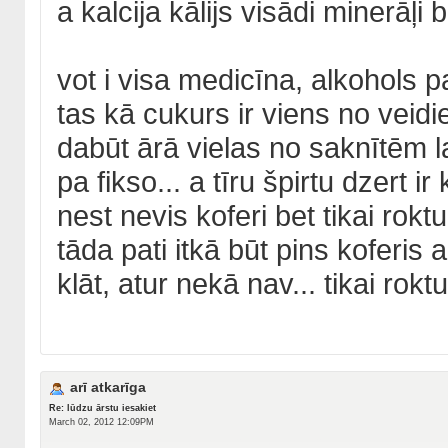
a kalcija kālijs visādi minerāļi 
vot i visa medicīna, alkohols pa
tas kā cukurs ir viens no veid
dabūt ārā vielas no saknītēm
pa fikso... a tīru špirtu dzert ir 
nest nevis koferi bet tikai roktu
tāda pati itkā būt pins koferis 
klāt, atur nekā nav... tikai roktu
arī atkarīga
Re: lūdzu ārstu iesakiet
March 02, 2012 12:09PM