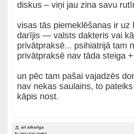
diskus – viņi jau zina savu rutī
visas tās piemeklēšanas ir uz l
darījis — valsts dakteris vai 
privātpraksē... psihiatrijā tam
privātpraksē nav tāda steiga + 
un pēc tam pašai vajadzēs domā
nav nekas saulains, to pateiks
kāpis nost.
arī atkarīga
Re: lūdzu ārstu iesakiet