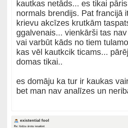
kautkas netāds... es tikai pāris
normals brendijs. Pat francijā i
krievu akcīzes krutkām taspats
ggalvenais... vienkārši tas nav 
vai varbūt kāds no tiem tulam
kas vēl kautkcik ticams... pārē
domas tikai..
es domāju ka tur ir kaukas vair
bet man nav analīzes un neribā
existential fool
Re: lūdzu ārstu iesakiet