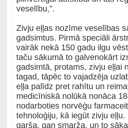
veselību,".
Zivju eļļas nozīme veselības 
gadsimtus. Pirmā speciāli ārstni
vairāk nekā 150 gadu ilgu vēst
taču sākumā to galvenokārt iz
gadsimtā, protams, zivju eļļai
tagad, tāpēc to vajadzēja uzlabo
eļļa palīdz pret rahītu un reim
medicīniskā nolūkā nonāca 18
nodarboties norvēģu farmaceits
tehnoloģiju, kā iegūt zivju eļļu
garša, gan smarža, un to sāka 