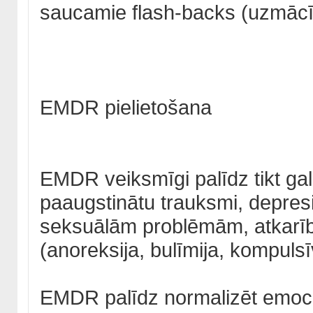
saucamie flash-backs (uzmācīg
EMDR pielietošana
EMDR veiksmīgi palīdz tikt gal
paaugstinātu trauksmi, depres
seksuālām problēmām, atkarī
(anoreksija, bulīmija, kompuls
EMDR palīdz normalizēt emocio