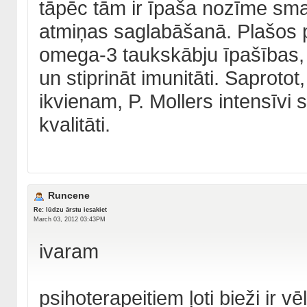
tāpēc tām ir īpaša nozīme sma
atmiņas saglabāšanā. Plašos p
omega-3 taukskābju īpašības,
un stiprināt imunitāti. Saprotot
ikvienam, P. Mollers intensīvi s
kvalitāti.
Runcene
Re: lūdzu ārstu iesakiet
March 03, 2012 03:43PM
ivaram
psihoterapeitiem ļoti bieži ir vē