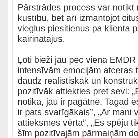
Pārstrādes process var notikt n
kustību, bet arī izmantojot cit
vieglus piesitienus pa klienta 
kairinātājus.
Ļoti bieži jau pēc viena EMDR 
intensīvām emocijām atceras t
daudz reālistiskāk un konstruk
pozitīvāk attiekties pret sevi: 
notika, jau ir pagātnē. Tagad 
ir pats svarīgākais”, „Ar mani 
attieksmes vērta”, „Es spēju tik
šīm pozitīvajām pārmaiņām do