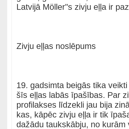
Latvijā Möller"s zivju eļļa ir p
Zivju eļļas noslēpums
19. gadsimta beigās tika veikti 
šīs eļļas labās īpašības. Par z
profilakses līdzekli jau bija zin
kas, kāpēc zivju eļļa ir tik īpaš
dažādu taukskābju, no kurām vi