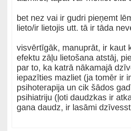
bet nez vai ir gudri pieņemt lē
lieto/ir lietojis utt. tā ir tāda
visvērtīgāk, manuprāt, ir kaut 
efektu zāļu lietošana atstāj, 
par to, ka katrā nākamajā dzīv
iepazīties mazliet (ja tomēr ir i
psihoterapija un cik šādos gad
psihiatriju (ļoti daudzkas ir atk
gana daudz, ir lasāmi dzīvesstā