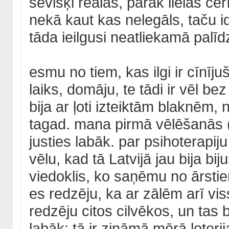
sevišķi reālas, pārāk lielas cer
nekā kaut kas nelegāls, taču i
tāda ieilgusi neatliekamā palīd
esmu no tiem, kas ilgi ir cīnījuš
laiks, domāju, te tādi ir vēl b
bija ar ļoti izteiktām blaknēm, 
tagad. mana pirmā vēlēšanās (
justies labāk. par psihoterapiju
vēlu, kad tā Latvijā jau bija bi
viedoklis, ko saņēmu no ārstiem
es redzēju, ka ar zālēm arī viss
redzēju citos cilvēkos, un tas 
labāk; tā ir zināmā mērā loterij