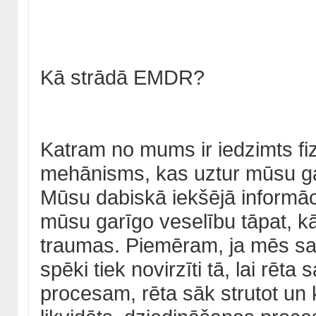
Kā strādā EMDR?
Katram no mums ir iedzimts fiz
mehānisms, kas uztur mūsu gar
Mūsu dabiskā iekšējā informāc
mūsu garīgo veselību tāpat, k
traumas. Piemēram, ja mēs sa
spēki tiek novirzīti tā, lai rēt
procesam, rēta sāk strutot un k