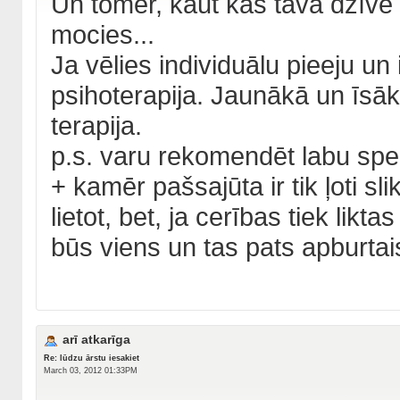
Un tomēr, kaut kas tavā dzīvē no
mocies...
Ja vēlies individuālu pieeju un
psihoterapija. Jaunākā un īsā
terapija.
p.s. varu rekomendēt labu speci
+ kamēr pašsajūta ir tik ļoti s
lietot, bet, ja cerības tiek lik
būs viens un tas pats apburtais
arī atkarīga
Re: lūdzu ārstu iesakiet
March 03, 2012 01:33PM