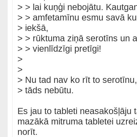
> > lai kuņģi nebojātu. Kautgan
> > amfetamīnu esmu savā kuņ
> iekšā,
> > rūktuma ziņā serotīns un 
> > vienlīdzīgi pretīgi!
>
>
> Nu tad nav ko rīt to serotīnu,
> tāds nebūtu.
Es jau to tableti neasakošļāju 
mazākā mitruma tabletei uzreiz
norīt.