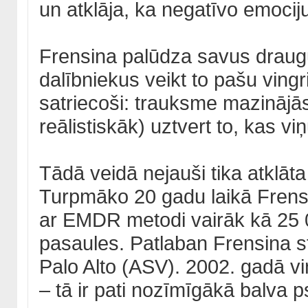
un atklāja, ka negatīvo emocij
Frensina palūdza savus draug
dalībniekus veikt to pašu vingr
satriecoši: trauksme mazinājās
reālistiskāk) uztvert to, kas vi
Tādā veidā nejauši tika atklāt
Turpmāko 20 gadu laikā Frensi
ar EMDR metodi vairāk kā 25 0
pasaules. Patlaban Frensina s
Palo Alto (ASV). 2002. gadā v
– tā ir pati nozīmīgākā balva p