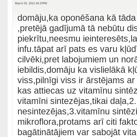
March 03, 2012 04:37PM
domāju,ka oponēšana kā tāda ir
,pretējā gadījumā tā nebūtu di
piekrītu,neesmu ieinteresēts,l
infu.tāpat arī pats es varu kļūd
cilvēki,pret labojumiem un n
iebildis,domāju ka vislielākā kļ
viss,pilnīgi viss ir ārstējams 
kas attiecas uz vitamīnu sintē
vitamīni sintezējas,tikai daļa,
nesintezējas,3.vitamīnu sintēz
mikroflora,protams arī citi fakt
bagātinātājiem var sabojāt vita