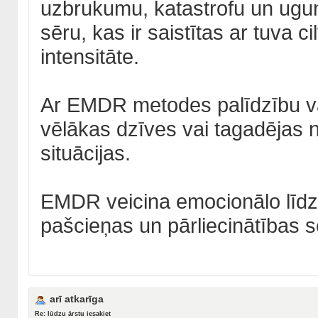
uzbrukumu, katastrofu un ugu
sēru, kas ir saistītas ar tuva c
intensitāte.
Ar EMDR metodes palīdzību va
vēlākas dzīves vai tagadējas 
situācijas.
EMDR veicina emocionālo līdz
pašcieņas un pārliecinātības 
arī atkarīga
Re: lūdzu ārstu iesakiet