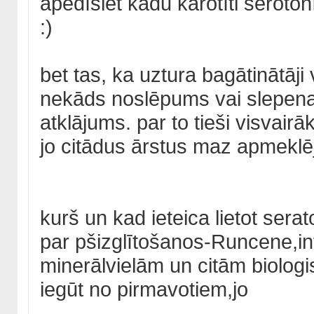
apēdīsiet kādu karotīti serot
:)
bet tas, ka uztura bagātinātāji
nekāds noslēpums vai slepena 
atklājums. par to tieši visvair
jo citādus ārstus maz apmeklē
kurš un kad ieteica lietot ser
par pšizglītošanos-Runcene,in
minerālvielām un citām biologi
iegūt no pirmavotiem,jo