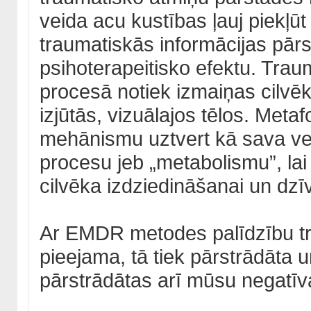
veida acu kustības ļauj piekļūt
traumatiskās informācijas pā
psihoterapeitisko efektu. Trau
procesā notiek izmaiņas cilv
izjūtās, vizuālajos tēlos. Meta
mehānismu uztvert kā sava ve
procesu jeb „metabolismu”, lai
cilvēka izdziedināšanai un dzī
Ar EMDR metodes palīdzību tra
pieejama, tā tiek pārstrādāta u
pārstrādātas arī mūsu negatīv