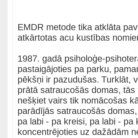
EMDR metode tika atklāta pavi
atkārtotas acu kustības nomie
1987. gadā psiholoģe-psihoter
pastaigājoties pa parku, pama
pēkšņi ir pazudušas. Turklāt, vi
prātā satraucošās domas, tās v
nešķiet vairs tik nomācošas kā
parādījās satraucošās domas, 
pa labi - pa kreisi, pa labi - pa 
koncentrējoties uz dažādām 