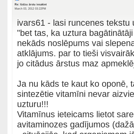
Re: lūdzu ārstu iesakiet
March 03, 2012 03:22PM
ivars61 - lasi runcenes tekst
"bet tas, ka uztura bagātinātāj
nekāds noslēpums vai slepena 
atklājums. par to tieši visvair
jo citādus ārstus maz apmeklēj
Ja nu kāds te kaut ko oponē, t
sintezētie vitamīni nevar aizvi
uzturu!!!
Vitamīnus ieteicams lietot sar
avitaminozes gadījumos (dažād