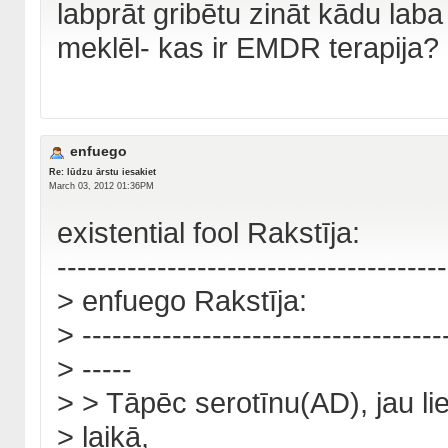
labprāt gribētu zināt kādu lab
meklēl- kas ir EMDR terapija?
enfuego
Re: lūdzu ārstu iesakiet
March 03, 2012 01:36PM
existential fool Rakstīja:
---------------------------------------
> enfuego Rakstīja:
> ------------------------------------
> -----
> > Tāpēc serotīnu(AD), jau li
> laikā,