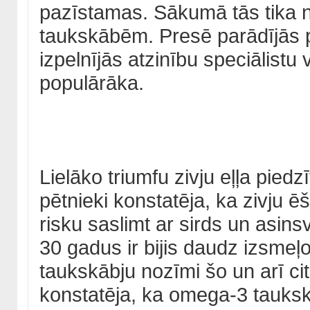
pazīstamas. Sākumā tās tika n
taukskābēm. Presē parādījās p
izpelnījās atzinību speciālistu 
populārāka.
Lielāko triumfu zivju eļļa pied
pētnieki konstatēja, ka zivju ē
risku saslimt ar sirds un asin
30 gadus ir bijis daudz izsmeļ
taukskābju nozīmi šo un arī cit
konstatēja, ka omega-3 tauksk