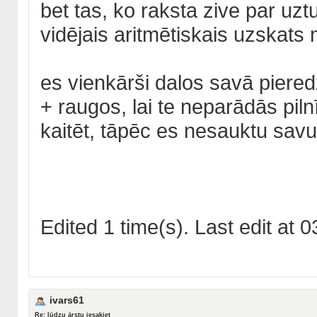
bet tas, ko raksta zive par uz
vidējais aritmētiskais uzskats
es vienkārši dalos savā piered
+ raugos, lai te neparādās pil
kaitēt, tāpēc es nesauktu sav
Edited 1 time(s). Last edit a
ivars61
Re: lūdzu ārstu iesakiet