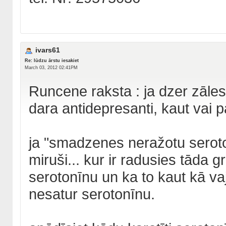
ivars61
Re: lūdzu ārstu iesakiet
March 03, 2012 02:41PM
Runcene raksta : ja dzer zāles,
dara antidepresanti, kaut vai 
ja "smadzenes neražotu seroton
miruši... kur ir radusies tāda
serotonīnu un ka to kaut kā va
nesatur serotonīnu.