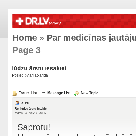
Home
»
Par medicīnas jautā
Page 3
lūdzu ārstu iesakiet
Posted by arī atkarīga
Forum List
Message List
New Topic
zive
Re: lūdzu ārstu iesakiet
March 03, 2012 01:30PM
Saprotu!