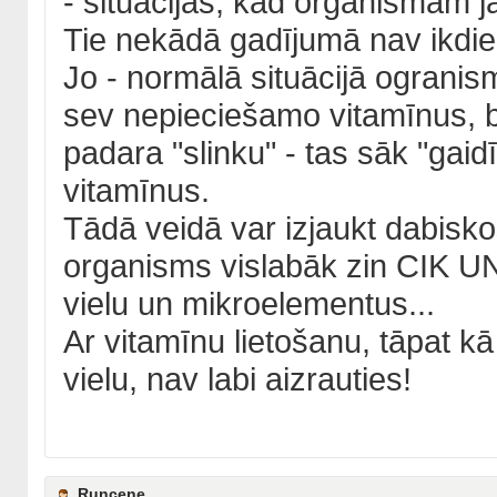
- situācijās, kad organismam j
Tie nekādā gadījumā nav ikdiena
Jo - normālā situācijā ograni
sev nepieciešamo vitamīnus, b
padara "slinku" - tas sāk "gaid
vitamīnus.
Tādā veidā var izjaukt dabisko
organisms vislabāk zin CIK U
vielu un mikroelementus...
Ar vitamīnu lietošanu, tāpat kā
vielu, nav labi aizrauties!
Runcene