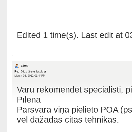
Edited 1 time(s). Last edit at
zive
Re: lūdzu ārstu iesakiet
March 03, 2012 01:44PM
Varu rekomendēt speciālisti, pie
Pīlēna
Pārsvarā viņa pielieto POA (psi
vēl dažādas citas tehnikas.