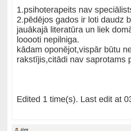
1.psihoterapeits nav speciālis
2.pēdējos gados ir loti daudz b
jauākajā literatūra un liek domā
looooti nepilniga.
kādam oponējot,vispār būtu nesl
rakstījis,citādi nav saprotams p
Edited 1 time(s). Last edit at
zive