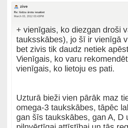
zive
Re: lūdzu ārstu iesakiet
March 03, 2012 03:43PM
+ vienīgais, ko diezgan droši v
tauksskābes), jo šī ir vienīgā 
bet zivis tik daudz netiek apēst
Vienīgais, ko varu rekomendēt, ir
vienīgais, ko lietoju es pati.
Uzturā bieži vien pārāk maz tie
omega-3 taukskābes, tāpēc labs
gan šīs taukskābes, gan A, D un
pilnvērtīgai attīstībai un tās r