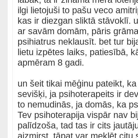
ilgi lietojuši to pašu veco amitri
kas ir diezgan sliktā stāvoklī. 
ar savām domām, pāris grāmat
psihiatrus neklausīt. bet tur 
lietu izpētes laiks, patiesībā, kā
apmēram 8 gadi.
un šeit tikai mēģinu pateikt, ka
sevišķi, ja psihoterapeits ir d
to nemudinās, ja domās, ka psi
Tev psihoterapija vispār nav b
palīdzoša, tad tas ir cits jautā
aizmirst, tāpat var meklēt citu s