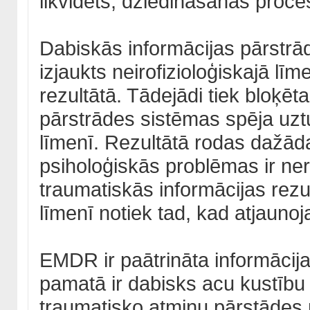
likvidēts, dziedināšanas proce
Dabiskās informācijas pārstrād
izjaukts neirofizioloģiskajā lī
rezultātā. Tādejādi tiek bloķē
pārstrādes sistēmas spēja uzt
līmenī. Rezultātā rodas dažād
psiholoģiskās problēmas ir ne
traumatiskās informācijas rezu
līmenī notiek tad, kad atjaunoj
EMDR ir paātrināta informāci
pamatā ir dabisks acu kustību 
traumatisko atmiņu pārstādes