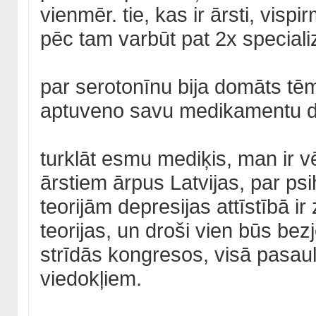
vienmēr. tie, kas ir ārsti, vis
pēc tam varbūt pat 2x speciali
par serotonīnu bija domāts tēma
aptuveno savu medikamentu 
turklāt esmu mediķis, man ir vēl
ārstiem ārpus Latvijas, par ps
teorijām depresijas attīstībā ir
teorijas, un droši vien būs bezj
strīdās kongresos, visā pasau
viedokļiem.