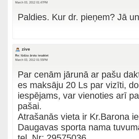
March 03, 2012 01:47PM
Paldies. Kur dr. pieņem? Jā u
zive
Re: lūdzu ārstu iesakiet
March 03, 2012 01:55PM
Par cenām jārunā ar pašu dakt
es maksāju 20 Ls par vizīti, d
iespējams, var vienoties arī 
pašai.
Atrašanās vieta ir Kr.Barona i
Daugavas sporta nama tuvum
tel. Nr: 29575036