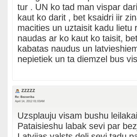
tur . UN ko tad man vispar darit
kaut ko darit , bet ksaidri iir 
macities un uztaisit kadu lietu
naudas ar ko kaut ko taisit, be
kabatas naudus un latvieshiem
nepietiek un ta diemzel bus vi
ZZZZZ
Re: Bezceriba
April 14, 2012 01:03AM
Uzsplauju visam bushu leilakaij
Pataisieshu labak sevi par be
Latvijas valsts delj sevi tadu