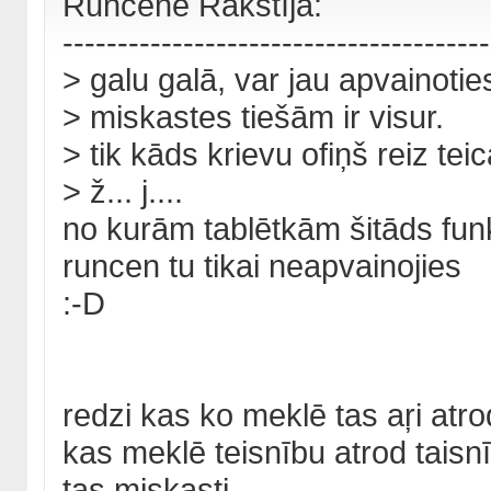
Runcene Rakstīja:
---------------------------------------
> galu galā, var jau apvainoti
> miskastes tiešām ir visur.
> tik kāds krievu ofiņš reiz tei
> ž... j....
no kurām tablētkām šitāds funk
runcen tu tikai neapvainojies
:-D
redzi kas ko meklē tas aŗi atro
kas meklē teisnību atrod taisn
tas miskasti