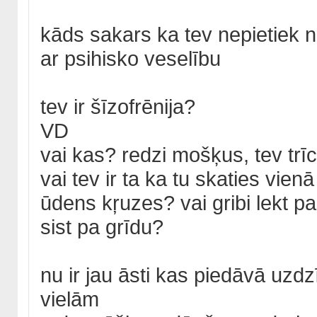
kāds sakars ka tev nepietiek 
ar psihisko veselību
tev ir šīzofrēnija?
VD
vai kas? redzi mošķus, tev trīc 
vai tev ir ta ka tu skaties vien
ūdens kŗuzes? vai gribi lekt pa
sist pa grīdu?
nu ir jau āsti kas piedāvā uzd
vielām