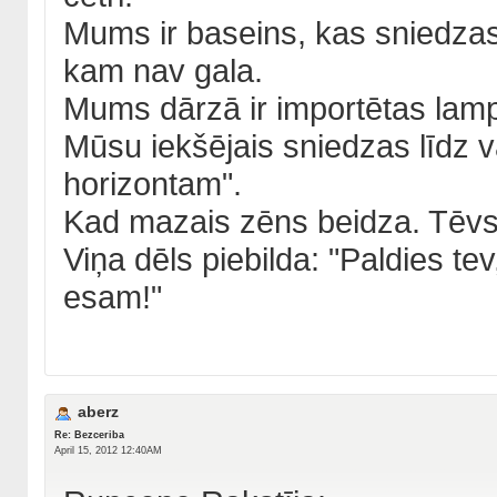
Mums ir baseins, kas sniedzas 
kam nav gala.
Mums dārzā ir importētas lamp
Mūsu iekšējais sniedzas līdz v
horizontam".
Kad mazais zēns beidza. Tēvs 
Viņa dēls piebilda: "Paldies tev
esam!"
aberz
Re: Bezceriba
April 15, 2012 12:40AM