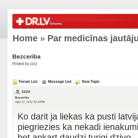
Home
»
Par medicīnas jautā
Bezceriba
Posted by zzzz
Forum List
Message List
New Topic
zzzz
Bezceriba
April 12, 2012 02:42PM
Ko darit ja liekas ka pusti latvi
piegriezies ka nekadi ienakumi
bet apkart daudzi turigi dzivo 