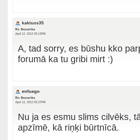
kaktuss35
Re: Bezceriba
April 12, 2012 05:13PM
A, tad sorry, es būshu kko parp
forumā ka tu gribi mirt :)
enfuego
Re: Bezceriba
April 12, 2012 05:27PM
Nu ja es esmu slims cilvēks, tā
apzīmē, kā riņķi būrtnīcā.