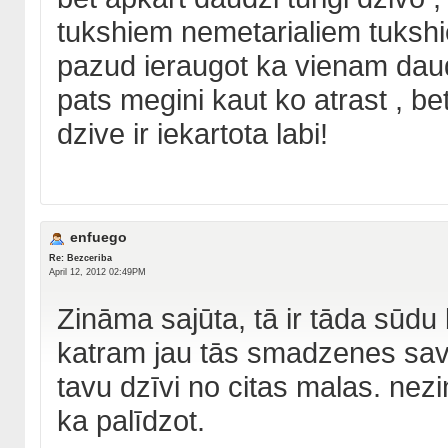
tukshiem nemetarialiem tuksh
pazud ieraugot ka vienam da
pats megini kaut ko atrast , be
dzive ir iekartota labi!
enfuego
Re: Bezceriba
April 12, 2012 02:49PM
Zināma sajūta, tā ir tāda sūdu 
katram jau tās smadzenes sava
tavu dzīvi no citas malas. nez
ka palīdzot.