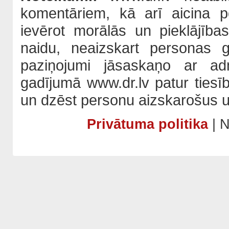
komentāriem, kā arī aicina po
ievērot morālās un pieklājība
naidu, neaizskart personas 
paziņojumi jāsaskaņo ar adm
gadījumā www.dr.lv patur tiesī
un dzēst personu aizskarošus u
Privātuma politika
| N