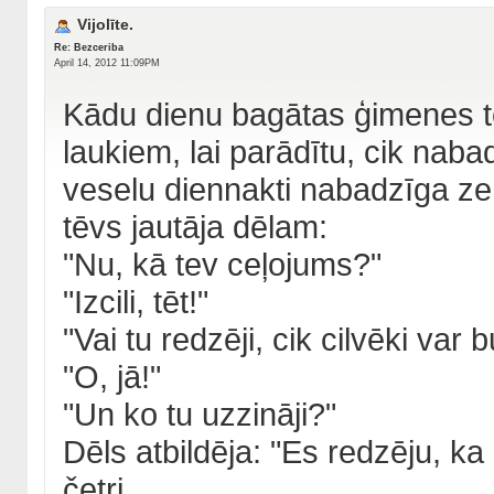
Vijolīte.
Re: Bezceriba
April 14, 2012 11:09PM
Kādu dienu bagātas ģimenes t
laukiem, lai parādītu, cik nabad
veselu diennakti nabadzīga ze
tēvs jautāja dēlam:
"Nu, kā tev ceļojums?"
"Izcili, tēt!"
"Vai tu redzēji, cik cilvēki var 
"O, jā!"
"Un ko tu uzzināji?"
Dēls atbildēja: "Es redzēju, ka
četri.