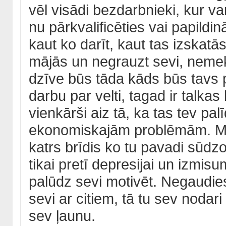
vēl visādi bezdarbnieki, kur va
nu pārkvalificēties vai papild
kaut ko darīt, kaut tas izskatā
mājās un negrauzt sevi, nemekl
dzīve būs tāda kāds būs tavs 
darbu par velti, tagad ir talkas l
vienkārši aiz tā, ka tas tev p
ekonomiskajām problēmām. Mekl
katrs brīdis ko tu pavadi sūdzo
tikai pretī depresijai un izmis
palūdz sevi motivēt. Negaudies,
sevi ar citiem, tā tu sev nodari
sev ļaunu.