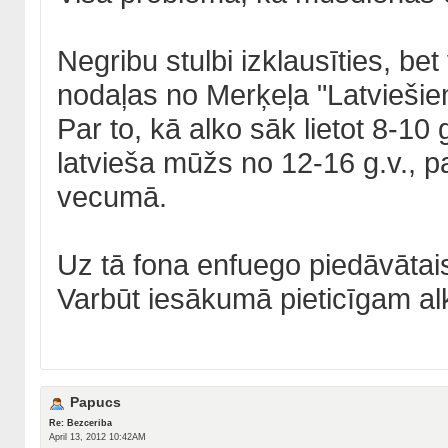
Negribu stulbi izklausīties, be
nodaļas no Merķeļa "Latviešie
Par to, kā alko sāk lietot 8-10
latvieša mūžs no 12-16 g.v., p
vecumā.
Uz tā fona enfuego piedāvātais
Varbūt iesākumā pieticīgam alk
Papucs
Re: Bezceriba
April 13, 2012 10:42AM