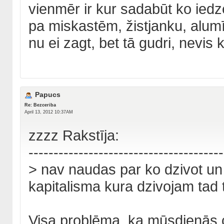
vienmēr ir kur sadabūt ko ied
pa miskastēm, žistjanku, alumīn
nu ei zagt, bet tā gudri, nevis 
Papucs
Re: Bezceriba
April 13, 2012 10:37AM
zzzz Rakstīja:
---------------------------------------
> nav naudas par ko dzivot un 
kapitalisma kura dzivojam tad t
Visa problēma, ka mūsdienās c