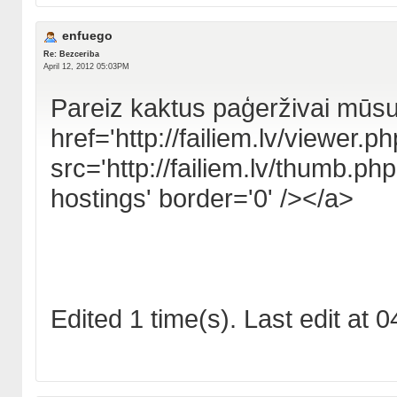
enfuego
Re: Bezceriba
April 12, 2012 05:03PM
Pareiz kaktus paģerživai mūsu
href='http://failiem.lv/viewe
src='http://failiem.lv/thumb.p
hostings' border='0' /></a>
Edited 1 time(s). Last edit at