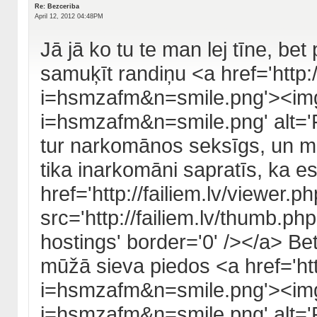
Re: Bezceriba
April 12, 2012 04:48PM
Jā jā ko tu te man lej tīne, be
samuķīt randiņu <a href='http:/
i=hsmzafm&n=smile.png'><img s
i=hsmzafm&n=smile.png' alt='F
tur narkomānos seksīgs, un m
tika inarkomāni sapratīs, ka 
href='http://failiem.lv/viewe
src='http://failiem.lv/thumb.p
hostings' border='0' /></a> Bet
mūžā sieva piedos <a href='htt
i=hsmzafm&n=smile.png'><img s
i=hsmzafm&n=smile.png' alt='Fa