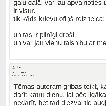
galu galā, var jau apvainoties
ir visur.
tik kāds krievu ofiņš reiz teica; 
un tas ir pilnīgi droši.
un var jau vienu taisnibu ar me
fox
Re: Bezceriba
April 13, 2012 03:32PM
Tēmas autoram gribas teikt, ka
darīt katru dienu, lai pēc ilgāk
nedarīt, bet tad diezvai tie au