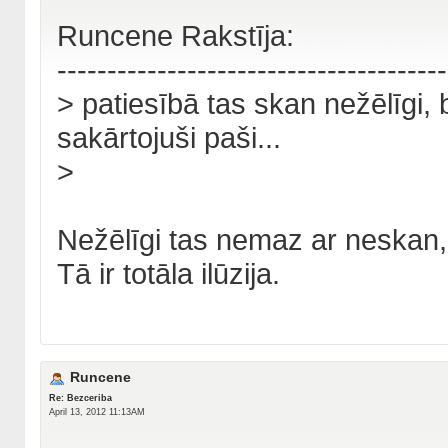
Runcene Rakstīja:
---------------------------------------
> patiesībā tas skan nežēlīgi, b
sakārtojuši paši...
>
Nežēlīgi tas nemaz ar neskan, 
Tā ir totāla ilūzija.
Runcene
Re: Bezceriba
April 13, 2012 11:13AM