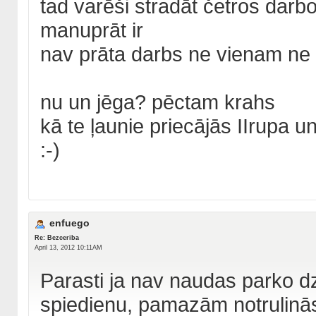
tad varēši stradāt četros darbo
manuprāt ir
nav prāta darbs ne vienam ne 
nu un jēga? pēctam krahs
kā te ļaunie priecājās IIrupa u
:-)
enfuego
Re: Bezceriba
April 13, 2012 10:11AM
Parasti ja nav naudas parko dzī
spiedienu, pamazām notrulinās