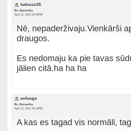
kaktuss35
Re: Bezceriba
April 12, 2012 05:06PM
Nē, nepaderživaju.Vienkārši aps
draugos.
Es nedomaju ka pie tavas sūdu 
jālien citā.ha ha ha
enfuego
Re: Bezceriba
April 12, 2012 05:10PM
A kas es tagad vis normāli, ta