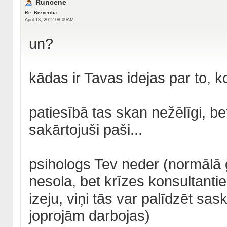
Runcene
Re: Bezceriba
April 13, 2012 08:09AM
un?
kādas ir Tavas idejas par to, k
patiesībā tas skan nežēlīgi, bet
sakārtojuši paši...
psihologs Tev neder (normālā 
nesola, bet krīzes konsultantie
izeju, viņi tās var palīdzēt sask
joprojām darbojas)