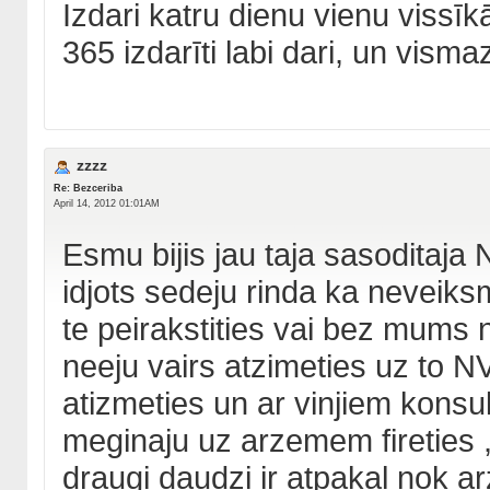
Izdari katru dienu vienu vissī
365 izdarīti labi dari, un vism
zzzz
Re: Bezceriba
April 14, 2012 01:01AM
Esmu bijis jau taja sasoditaja
idjots sedeju rinda ka neveik
te peirakstities vai bez mums
neeju vairs atzimeties uz to N
atizmeties un ar vinjiem konsu
meginaju uz arzemem fireties ,
draugi daudzi ir atpakal nok 