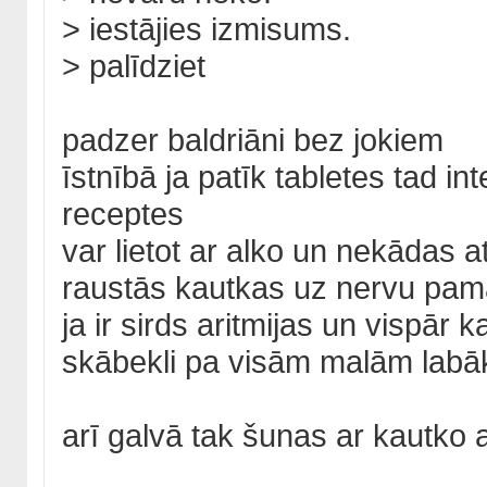
> iestājies izmisums.
> palīdziet
padzer baldriāni bez jokiem
īstnībā ja patīk tabletes tad in
receptes
var lietot ar alko un nekādas at
raustās kautkas uz nervu pam
ja ir sirds aritmijas un vispār 
skābekli pa visām malām labā
arī galvā tak šunas ar kautko 