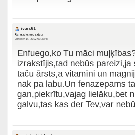
ivars61
Re: trauksmes sajuta
October 14, 2012 09:33PM
Enfuego,ko Tu māci muļķības? 
izrakstījis,tad nebūs pareizi,ja
taču ārsts,a vitamīni un magni
nāk pa labu.Un fenazepāms tāp
gan,piekrītu,vajag lielāku,bet
galvu,tas kas der Tev,var nebūt