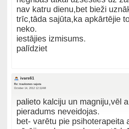
nav katru dienu,bet bieži uznāk
trīc,tāda sajūta,ka apkārtējie t
neko.
iestājies izmisums.
palīdziet
ivars61
Re: trauksmes sajuta
October 14, 2012 12:11AM
palieto kalciju un magniju,vēl a
pieradums neveidojas.
bet- varētu pie psihoterapeita a