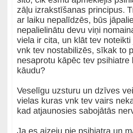
zāļu izrakstīšanas principus. 
ar laiku nepalīdzēs, būs jāpaliel
nepalielinātu devu viņi nomain
viela ir cita, un klāt tev notei
vnk tev nostabilizēs, sīkak to 
nesaprotu kāpēc tev psihiatre 
kāudu?
Veselīgu uzsturu un dzīves vei
vielas kuras vnk tev vairs neka
kad atjaunosies sabojātās ne
Ja es aizeju pie psihiatra un 