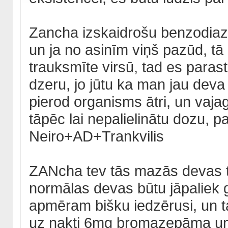
Zancha izskaidrošu benzodiaze
un ja no asinīm viņš pazūd, tā 
trauksmīte virsū, tad es parast
dzeru, jo jūtu ka man jau deva 
pierod organisms ātri, un vaja
tāpēc lai nepalielinātu dozu, pa
Neiro+AD+Trankvilis
ZANcha tev tās mazās devas t
normālas devas būtu jāpaliek g
apmēram bišku iedzērusi, un tad
uz nakti 6mg bromazepāma un 