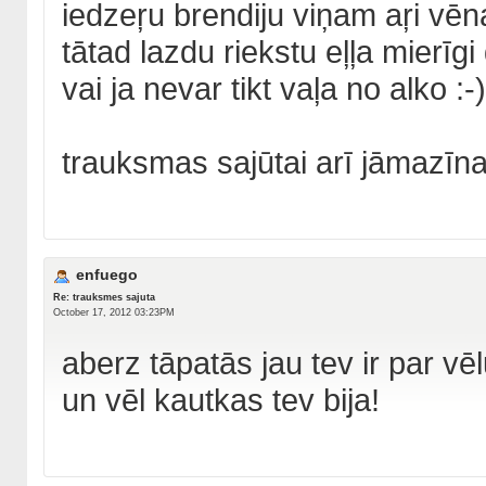
iedzeŗu brendiju viņam aŗi vē
tātad lazdu riekstu eļļa mierīg
vai ja nevar tikt vaļa no alko :-)
trauksmas sajūtai arī jāmazīn
enfuego
Re: trauksmes sajuta
October 17, 2012 03:23PM
aberz tāpatās jau tev ir par vē
un vēl kautkas tev bija!