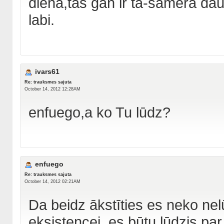
dienā,tas gan ir tā-samērā dau
labi.
ivars61
Re: trauksmes sajuta
October 14, 2012 12:28AM
enfuego,a ko Tu lūdz?
enfuego
Re: trauksmes sajuta
October 14, 2012 02:21AM
Da beidz ākstīties es neko nelū
eksistencei, es būtu lūdzis par