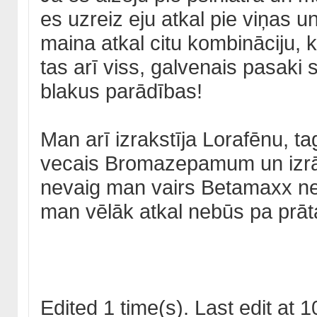
es uzreiz eju atkal pie viņas 
maina atkal citu kombināciju, 
tas arī viss, galvenais pasak
blakus parādības!
Man arī izrakstīja Lorafēnu, ta
vecais Bromazepamum un izrād
nevaig man vairs Betamaxx nei
man vēlāk atkal nebūs pa prā
Edited 1 time(s). Last edit at