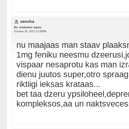
zancha
Re: trauksmes sajuta
October 14, 2012 12:43PM
nu maajaas man staav plaaksn
1mg feniku neesmu dzeerusi,jo
vispaar nesaprotu kas man izr
dienu juutos super,otro spraag
riktiigi ieksas krataas...
bet taa dzeru ypsiloheel,depr
kompleksos,aa un naktsvecess e