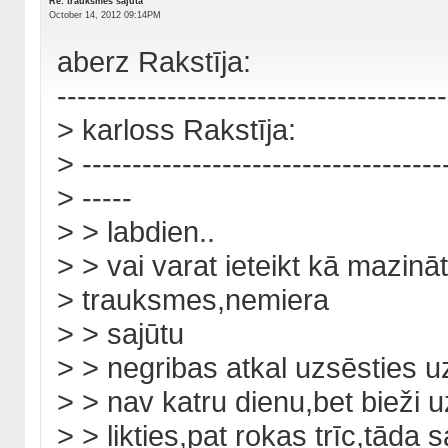
Re: trauksmes sajuta
October 14, 2012 09:14PM
aberz Rakstīja:
---------------------------------------
> karloss Rakstīja:
> ------------------------------------
> -----
> > labdien..
> > vai varat ieteikt kā mazināt
> trauksmes,nemiera
> > sajūtu
> > negribas atkal uzsēsties u
> > nav katru dienu,bet bieži 
> > likties,pat rokas trīc,tāda 