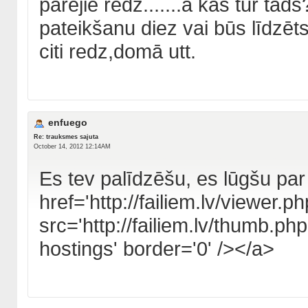
pārējie redz.......a kas tur tād
pateikšanu diez vai būs līdzēts.
citi redz,domā utt.
enfuego
Re: trauksmes sajuta
October 14, 2012 12:14AM
Es tev palīdzēšu, es lūgšu par
href='http://failiem.lv/viewe
src='http://failiem.lv/thumb.p
hostings' border='0' /></a>