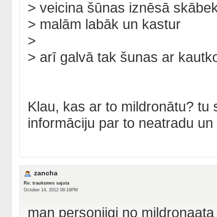
> veicina šūnas iznēsā skābek
> malām labāk un kastur
>
> arī galvā tak šunas ar kautk
Klau, kas ar to mildronātu? tu s
informāciju par to neatradu un
zancha
Re: trauksmes sajuta
October 14, 2012 09:16PM
man personiigi no mildronaata n