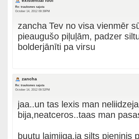
existential fool
Re: trauksmes sajuta
October 14, 2012 09:39PM
zancha Tev no visa vienmēr sūd
pieaugušo piļuļām, padzer silt
bolderjānīti pa virsu
zancha
Re: trauksmes sajuta
October 14, 2012 09:52PM
jaa..un tas lexis man neliidze
bija,neatceros..taas man pasas
buutu laimiiga,ja silts pieninjs 