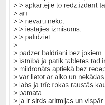
> > apkārtējie to redz.izdarīt t
> arī
> > nevaru neko.
> > iestājies izmisums.
> > palīdziet
>
> padzer baldriāni bez jokiem
> īstnībā ja patīk tabletes tad i
> mildronāts aptiekā bez rece
> var lietot ar alko un nekādas
> labs ja trīc rokas raustās k
> pamata
> ja ir sirds aritmijas un vispār