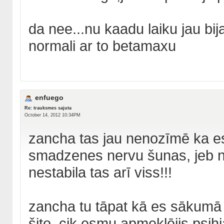
da nee...nu kaadu laiku jau bi
normali ar to betamaxu
enfuego
Re: trauksmes sajuta
October 14, 2012 10:34PM
zancha tas jau nenozīmē ka es 
smadzenes nervu šunas, jeb ne
nestabila tas arī viss!!!
zancha tu tāpat kā es sākumā p
šito, cik esmu apmeklējis psihi