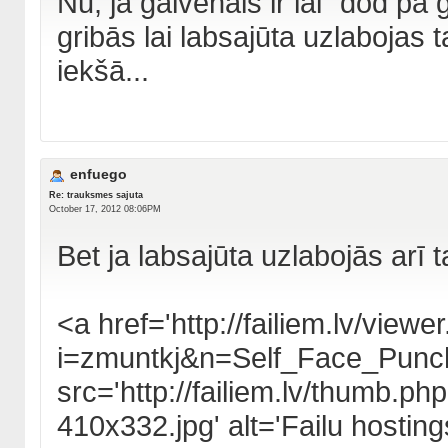
Nu, ja galvenais ir lai "dod pa 
gribās lai labsajūta uzlabojas 
iekšā...
enfuego
Re: trauksmes sajuta
October 17, 2012 08:06PM
Bet ja labsajūta uzlabojās arī 
<a href='http://failiem.lv/viewe
i=zmuntkj&n=Self_Face_Punc
src='http://failiem.lv/thumb.
410x332.jpg' alt='Failu hosting