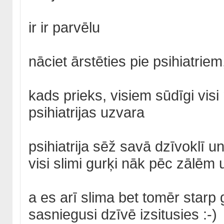
ir ir parvēlu
nāciet ārstēties pie psihiatriem
kads prieks, visiem sūdīgi visi 
psihiatrijas uzvara
psihiatrija sēž savā dzīvoklī u
visi slimi gurķi nāk pēc zālē
a es arī slima bet tomēr star
sasniegusi dzīvē izsitusies :-)