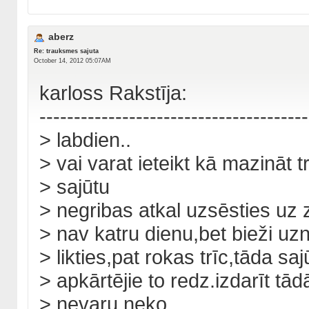
aberz
Re: trauksmes sajuta
October 14, 2012 05:07AM
karloss Rakstīja:
---------------------------------------
> labdien..
> vai varat ieteikt kā mazināt
> sajūtu
> negribas atkal uzsēsties uz 
> nav katru dienu,bet bieži uz
> likties,pat rokas trīc,tāda saj
> apkārtējie to redz.izdarīt tādā
> nevaru neko.