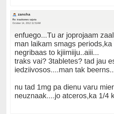
zancha
Re: trauksmes sajuta
October 14, 2012 11:51AM
enfuego...Tu ar joprojaam zaale
man laikam smags periods,ka t
negribaas to kjiimiiju..aiii...
traks vai? 3tabletes? tad jau e
iedziivosos....man tak beerns..
nu tad 1mg pa dienu varu mier
neuznaak....jo atceros,ka 1/4 