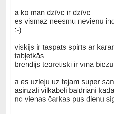
a ko man dzīve ir dzīve
es vismaz neesmu nevienu ind
:-)
viskijs ir taspats spirts ar ka
tabļetkās
brendijs teorētiski ir vīna bi
a es uzleju uz tejam super sa
asinzali vilkabeli baldriani ka
no vienas čarkas pus dienu si