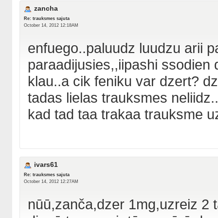
zancha
Re: trauksmes sajuta
October 14, 2012 12:18AM
enfuego..paluudz luudzu arii 
paraadijusies,,iipashi ssodien di
klau..a cik feniku var dzert? 
tadas lielas trauksmes neliidz
kad tad taa trakaa trauksme u
ivars61
Re: trauksmes sajuta
October 14, 2012 12:27AM
nūū,zanča,dzer 1mg,uzreiz 2 ta