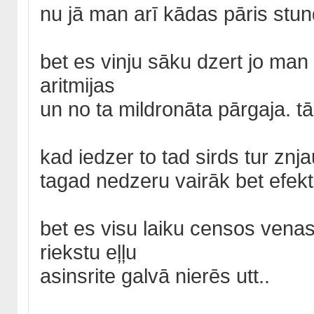
nu jā man arī kādas pāris stun
bet es vinju sāku dzert jo man
aritmijas
un no ta mildronāta pārgaja. tā
kad iedzer to tad sirds tur zn
tagad nedzeru vairāk bet efekts
bet es visu laiku censos venas
riekstu eļļu
asinsrite galvā nierēs utt..