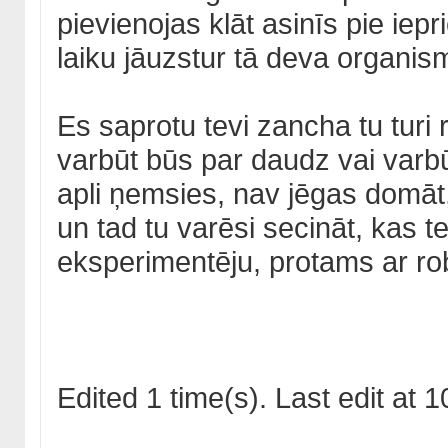
pievienojas klāt asinīs pie ie
laiku jāuzstur tā deva organism
Es saprotu tevi zancha tu turi 
varbūt būs par daudz vai varbūt
apli ņemsies, nav jēgas domāt,
un tad tu varēsi secināt, kas t
eksperimentēju, protams ar r
Edited 1 time(s). Last edit at