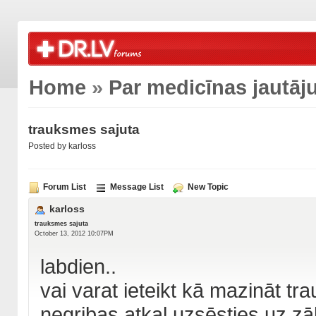
Home
»
Par medicīnas jautā
trauksmes sajuta
Posted by karloss
Forum List
Message List
New Topic
karloss
trauksmes sajuta
October 13, 2012 10:07PM
labdien..
vai varat ieteikt kā mazināt t
negribas atkal uzsēsties uz zā