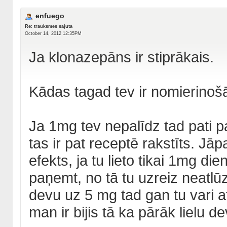
enfuego
Re: trauksmes sajuta
October 14, 2012 12:35PM
Ja klonazepāns ir stiprākais.
Kādas tagad tev ir nomierinoš
Ja 1mg tev nepalīdz tad pati pa
tas ir pat receptē rakstīts. Jāp
efekts, ja tu lieto tikai 1mg d
paņemt, no tā tu uzreiz neatlūzī
devu uz 5 mg tad gan tu vari a
man ir bijis tā ka pārāk lielu 