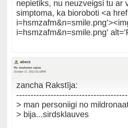
nepietiks, nu neuzveigsi tu ar 
simptoma, ka bioroboti <a href=
i=hsmzafm&n=smile.png'><img s
i=hsmzafm&n=smile.png' alt='Fa
aberz
Re: trauksmes sajuta
October 17, 2012 02:18PM
zancha Rakstīja:
---------------------------------------
> man personiigi no mildronaat
> bija...sirdsklauves