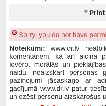
Print
Sorry, you do not have permis
Noteikumi:
www.dr.lv neatbil
komentāriem, kā arī aicina po
ievērot morālās un pieklājība
naidu, neaizskart personas 
paziņojumi jāsaskaņo ar adm
gadījumā www.dr.lv patur tiesī
un dzēst personu aizskarošus u