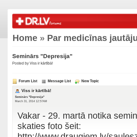
Home
»
Par medicīnas jautā
Seminārs "Depresija"
Posted by
Viss ir kārtībā!
Forum List
Message List
New Topic
Viss ir kārtībā!
Seminārs "Depresija"
March 31, 2014 12:57AM
Vakar - 29. martā notika seminā
skaties foto šeit:
http://www.draugiem.lv/saul