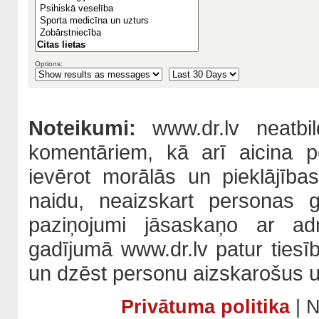
Options:
Noteikumi:
www.dr.lv neatbil
komentāriem, kā arī aicina po
ievērot morālās un pieklājība
naidu, neaizskart personas 
paziņojumi jāsaskaņo ar adm
gadījumā www.dr.lv patur tiesī
un dzēst personu aizskarošus u
Privātuma politika
| N