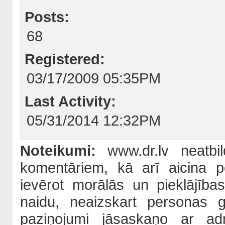
Posts:
68
Registered:
03/17/2009 05:35PM
Last Activity:
05/31/2014 12:32PM
Noteikumi:
www.dr.lv neatbil
komentāriem, kā arī aicina po
ievērot morālās un pieklājība
naidu, neaizskart personas 
paziņojumi jāsaskaņo ar adm