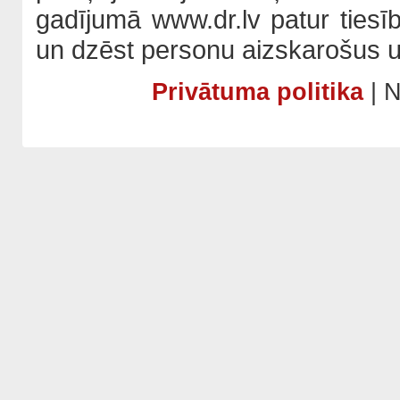
gadījumā www.dr.lv patur tiesī
un dzēst personu aizskarošus u
Privātuma politika
| N