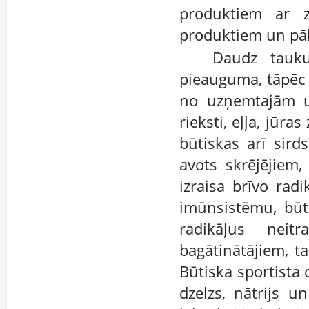
produktiem ar 
produktiem un pā
Daudz tauku
pieauguma, tāpēc 
no uzņemtajām uz
rieksti, eļļa, jūra
būtiskas arī sird
avots skrējējiem,
izraisa brīvo rad
imūnsistēmu, būt
radikāļus neit
bagātinātājiem, t
Būtiska sportista d
dzelzs, nātrijs un 