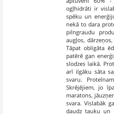
aptuveni 60% -
ogļhidrāti ir visl
spēku un enerģij
nekā to dara prote
pilngraudu produ
augļos, dārzeņos,
Tāpat obligāta ēd
patērē gan enerģi
slodzes laikā. Pro
arī ilgāku sāta s
svaru. Proteīna
Skrējējiem, jo ī
maratons, jāuzņem
svara. Vislabāk 
daudz tauku un h