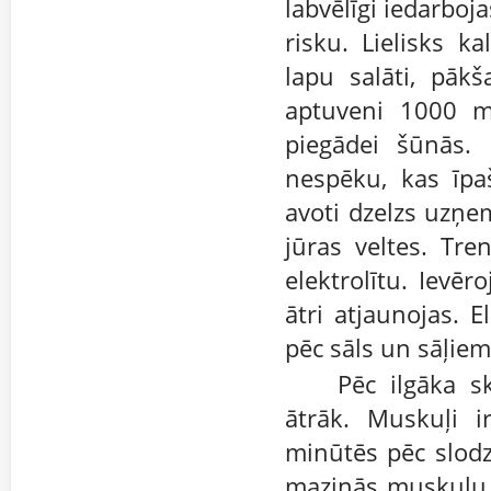
labvēlīgi iedarbo
risku. Lielisks k
lapu salāti, pāk
aptuveni 1000 m
piegādei šūnās. 
nespēku, kas īpaš
avoti dzelzs uzņem
jūras veltes. Tre
elektrolītu. Ievēr
ātri atjaunojas. E
pēc sāls un sāļie
Pēc ilgāka s
ātrāk. Muskuļi i
minūtēs pēc slodze
mazinās muskuļu 