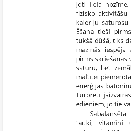
ļoti liela nozīme
fizisko aktivitāš
kaloriju saturošu
Ēšana tieši pirms
tukšā dūšā, tiks d
mazinās iespēja s
pirms skriešanas 
saturu, bet zemā
maltītei piemērot
enerģijas batoniņ
Turpretī jāizvair
ēdieniem, jo tie 
Sabalansētai 
tauki, vitamīni 