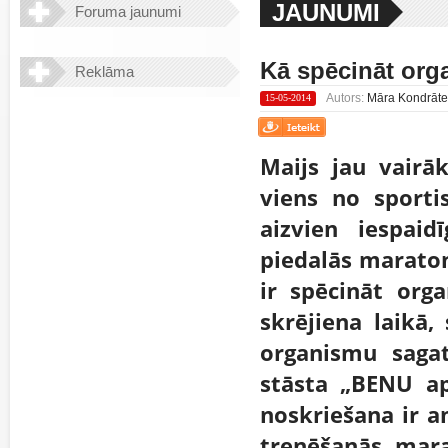
JAUNUMI
Foruma jaunumi
Kā spēcināt org
Reklāma
Autors:
Māra Kondrāte "
15-05-2014
Maijs jau vairāk
viens no sporti
aizvien iespaid
piedalās maraton
ir spēcināt org
skrējiena laikā,
organismu saga
stāsta „BENU ap
noskriešana ir a
trenēšanās mara