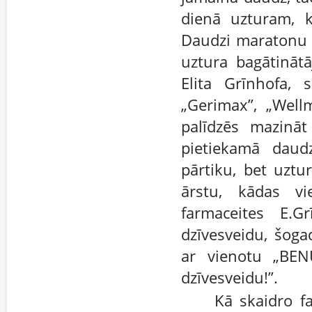
dienā uzturam, k
Daudzi maratonu s
uztura bagātināt
Elita Grīnhofa, 
„Gerimax”, „Well
palīdzēs mazināt
pietiekamā daud
pārtiku, bet uztur
ārstu, kādas vi
farmaceites E.Gr
dzīvesveidu, šoga
ar vienotu „BE
dzīvesveidu!”.
Kā skaidro fa