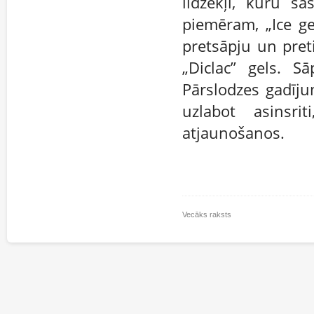
līdzekļi, kuru sa
piemēram, „Ice ge
pretsāpju un pret
„Diclac” gels. S
Pārslodzes gadīj
uzlabot asinsr
atjaunošanos.
Vecāks raksts