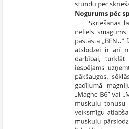
stundu pēc skrieš
Nogurums pēc sp
Skriešanas la
neliels smagums 
pastāsta „BENU” f
atslodzei ir arī 
darbībai, turklā
iespējams uzņemt
pākšaugos, sēklās
gadījumā magnij
„Magne B6” vai „M
muskuļu tonusu t
veiksmīgu atlabšan
muskuļu pārslodzi