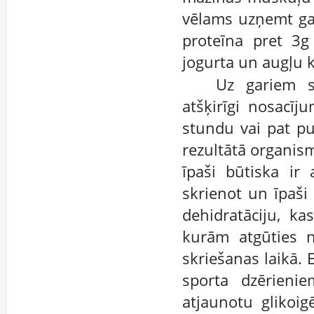
vēlams uzņemt gal
proteīna pret 3g 
jogurta un augļu k
Uz gariem s
atšķirīgi nosacīj
stundu vai pat pu
rezultātā organis
īpaši būtiska ir
skrienot un īpaši 
dehidratāciju, k
kurām atgūties n
skriešanas laikā. E
sporta dzērienie
atjaunotu glikoi