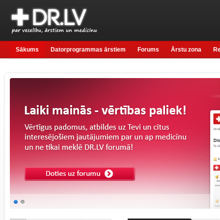
Sākums
Datorprogrammas ārstiem
Forums
Ārstu zona
R