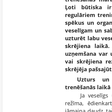
Ļoti būtiska i
regulāriem treni
spēkus un organi
veselīgam un sab
uzturēt labu ves
skrējiena laikā
uzņemšana var uz
vai skrējiena re
skrējēja pašsajūt
Uzturs un 
trenēšanās laikā
Ja veselīgs 
režīma, ēdienkar
jāmaina daudz, tač