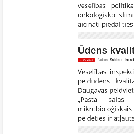
veselības politik
onkoloģisko slimī
aicināti piedalīti
Ūdens kvali
Autors:
Sabiedrisko att
17-06-2019
Veselības inspekc
peldūdens kvalit
Daugavas peldvietā
„Pasta salas p
mikrobioloģiskais
peldēties ir atļauts