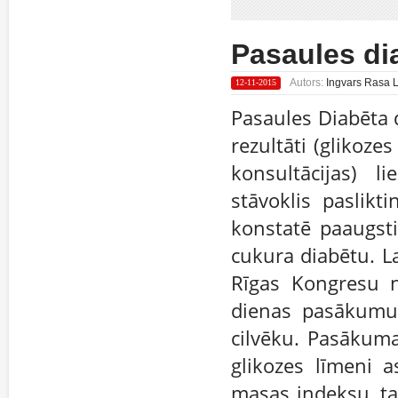
Pasaules di
Autors:
Ingvars Rasa La
12-11-2015
Pasaules Diabēta 
rezultāti (glikoze
konsultācijas) l
stāvoklis paslikt
konstatē paaugsti
cukura diabētu. L
Rīgas Kongresu n
dienas pasākumu,
cilvēku. Pasākuma
glikozes līmeni 
masas indeksu, ta