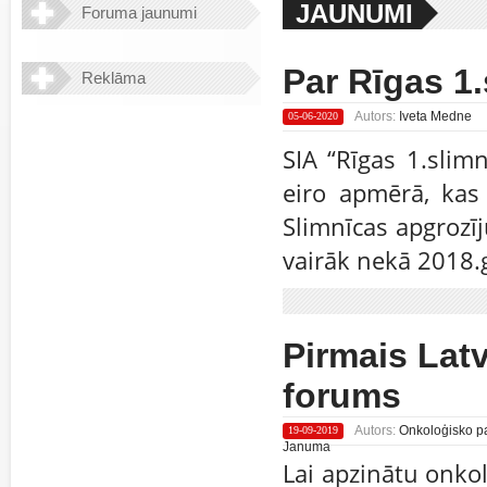
JAUNUMI
Foruma jaunumi
Par Rīgas 1.
Reklāma
Autors:
Iveta Medne
05-06-2020
SIA “Rīgas 1.slim
eiro apmērā, kas
Slimnīcas apgrozīj
vairāk nekā 2018.
Pirmais Lat
forums
Autors:
Onkoloģisko pac
19-09-2019
Januma
Lai apzinātu onkol