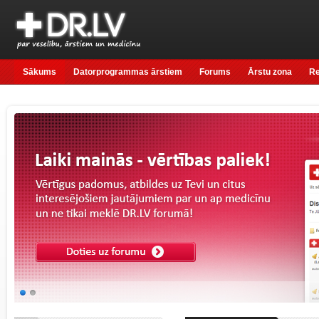
Sākums
Datorprogrammas ārstiem
Forums
Ārstu zona
R