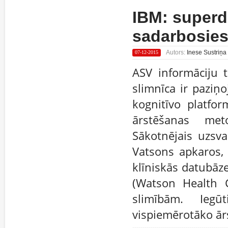
IBM: superd
sadarbosies
Autors:
Inese Sustriņa
07-12-2015
ASV informāciju 
slimnīca ir paziņ
kognitīvo platfor
ārstēšanas met
Sākotnējais uzsva
Vatsons apkaros, 
klīniskās datubāz
(Watson Health C
slimībām. Iegū
vispiemērotāko ār