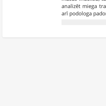
analizēt miega tr
arī podologa pado