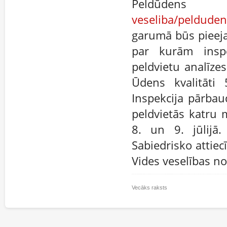
Peldūdens 
veseliba/peldude
garumā būs pieeja
par kurām inspe
peldvietu analīzes
Ūdens kvalitāti 
Inspekcija pārba
peldvietās katru 
8. un 9. jūlijā.
Sabiedrisko attie
Vides veselības no
Vecāks raksts