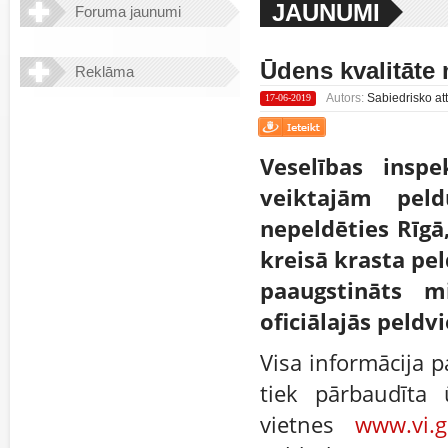
JAUNUMI
Foruma jaunumi
Ūdens kvalitāte 
Reklāma
Autors:
Sabiedrisko att
17-06-2019
Veselības insp
veiktajām peld
nepeldēties Rīgā
kreisā krasta pel
paaugstināts m
oficiālajās peldvi
Visa informācija p
tiek pārbaudīta 
vietnes
www.vi.g