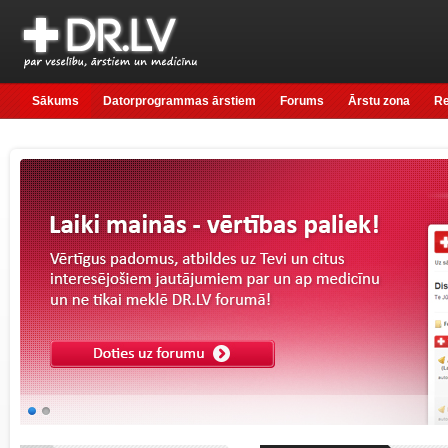
Sākums
Datorprogrammas ārstiem
Forums
Ārstu zona
R