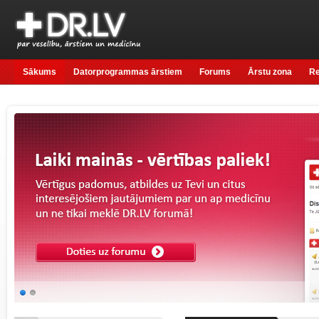
Sākums
Datorprogrammas ārstiem
Forums
Ārstu zona
R