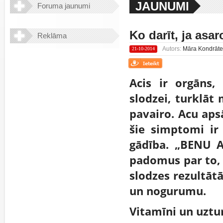
JAUNUMI
Foruma jaunumi
Ko darīt, ja asa
Reklāma
Autors:
Māra Kondrāte "
21-10-2014
Acis ir orgāns,
slodzei, turklāt 
pavairo. Acu aps
šie simptomi ir
gādība. „BENU Ap
padomus par to, 
slodzes rezultāt
un nogurumu.
Vitamīni un uztur