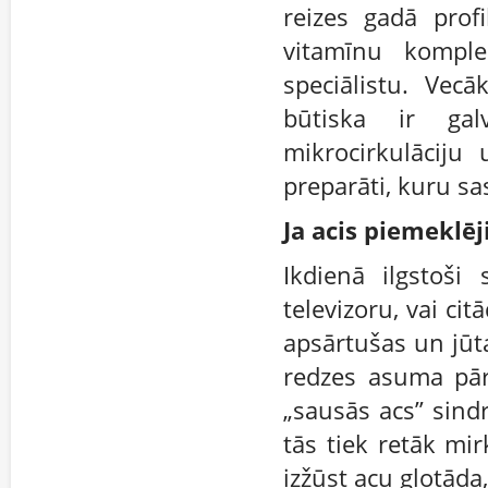
reizes gadā prof
vitamīnu komple
speciālistu. Vecā
būtiska ir gal
mikrocirkulāciju
preparāti, kuru s
Ja acis piemeklēj
Ikdienā ilgstoši
televizoru, vai cit
apsārtušas un jūt
redzes asuma pār
„sausās acs” sind
tās tiek retāk mi
izžūst acu gļotāda