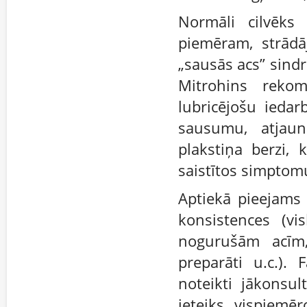
Normāli cilvēks
piemēram, strādā
„sausās acs” sind
Mitrohins reko
lubricējošu iedar
sausumu, atjaun
plakstiņa berzi,
saistītos simptom
Aptiekā pieejams 
konsistences (vis
nogurušām acīm, 
preparāti u.c.).
noteikti jākonsul
ieteiks vispiemē