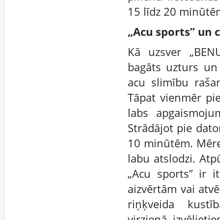
15 līdz 20 minūtē
„Acu sports” un c
Kā uzsver „BENU 
bagāts uzturs un 
acu slimību rašan
Tāpat vienmēr pie
labs apgaismojum
Strādājot pie dato
10 minūtēm. Mēren
labu atslodzi. Atpū
„Acu sports” ir i
aizvērtām vai atvē
riņķveida kustī
virzienā, izvēliet