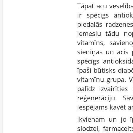
Tāpat acu veselība
ir spēcīgs antio
piedalās radzene
iemeslu tādu nop
vitamīns, savien
sieniņas un acis 
spēcīgs antioksi
īpaši būtisks diabē
vitamīnu grupa. V
palīdz izvairītie
reģenerāciju. S
iespējams kavēt ar
Ikvienam un jo īp
slodzei, farmacei