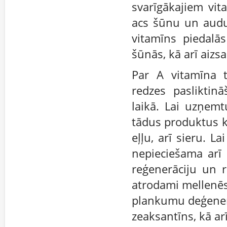
svarīgākajiem vit
acs šūnu un audu 
vitamīns piedalās
šūnās, kā arī aizs
Par A vitamīna t
redzes pasliktin
laikā. Lai uzņemt
tādus produktus k
eļļu, arī sieru. 
nepieciešama arī
reģenerāciju un r
atrodami mellenēs
plankumu deģenerā
zeaksantīns, kā ar