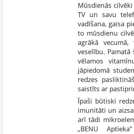
Mūsdienās cilvēki
TV un savu telef
vadīšana, gaisa p
to mūsdienu cilvē
agrākā vecumā, t
veselību. Pamatā 
vēlamos vitamīn
jāpiedomā student
redzes pasliktin
saistīts ar pastipr
Īpaši būtiski redz
imunitāti un aizs
arī tādi mikroelem
„BENU Aptieka”