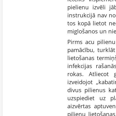
pielienu izvēli j
instrukcijā nav no
tos kopā lietot ne
miglošanos un niezi
Pirms acu pilienu 
pamācību, turklāt 
lietošanas termiņ
infekcijas rašanā
rokas. Atliecot 
izveidojot „kabati
divus pilienus kat
uzspiediet uz p
aizvērtas aptuve
pilienu lietošana