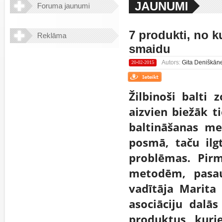
JAUNUMI
Foruma jaunumi
7 produkti, no ku
Reklāma
smaidu
Autors:
Gita Deniškāne,
20-02-2015
Žilbinoši balti 
aizvien biežāk t
baltināšanas me
posmā, taču ilg
problēmas. Pir
metodēm, pasau
vadītāja Marita 
asociāciju dalā
produktus, kuri