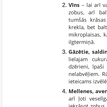
Vīns
– lai arī v
zobus, arī bal
tumšās krāsas
krekla, bet bal
mikroplaisas, 
ilgtermiņā.
Gāzētie, saldi
lielajam cuku
dzērieni, īpaši
nelabvēļiem. R
ieteicams izvēlē
Mellenes, aven
arī ļoti vesel
iekrāsot zobus.