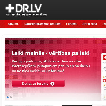
Sākums
Datorprogrammas ārstiem
Forums
Ārstu zona
R