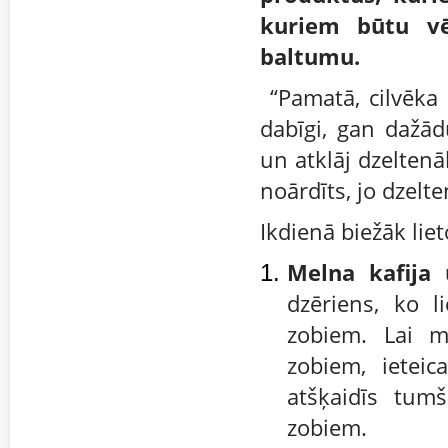
kuriem būtu vēl
baltumu.
“Pamatā, cilvēka z
dabīgi, gan dažā
un atklāj dzeltenā
noārdīts, jo dzelte
Ikdienā biežāk liet
Melna kafija
dzēriens, ko l
zobiem. Lai m
zobiem, ietei
atšķaidīs tum
zobiem.