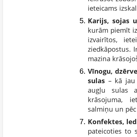
ieteicams izska
Karijs, sojas
kurām piemīt iz
izvairītos, ie
ziedkāpostus. I
mazina krāsojo
Vīnogu, dzērv
sulas
– kā jau 
augļu sulas a
krāsojuma, ie
salmiņu un pēc 
Konfektes, led
pateicoties to