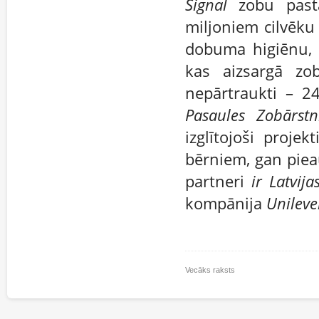
Signal
zobu pasta
miljoniem cilvēku
dobuma higiēnu, r
kas aizsargā z
nepārtraukti – 2
Pasaules Zobārstn
izglītojoši proj
bērniem, gan piea
partneri
ir Latvij
kompānija
Unileve
Vecāks raksts