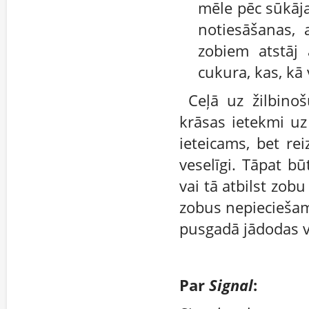
mēle pēc sūkāj
notiesāšanas, 
zobiem atstāj 
cukura, kas, kā
Ceļā uz žilbino
krāsas ietekmi uz
ieteicams, bet re
veselīgi. Tāpat b
vai tā atbilst zobu
zobus nepieciešams
pusgadā jādodas vi
Par
Signal
: