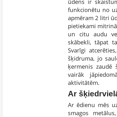
ūdens ir skaistum
funkcionētu no u
apmēram 2 litri ūd
pietiekami mitrin
un citu audu ve
skābekli, tāpat t
Svarīgi atcerētie
šķidruma, jo sau
ķermenis zaudē 
vairāk jāpiedom
aktivitātēm.
Ar šķiedrvie
Ar ēdienu mēs uz
smagos metālus, 