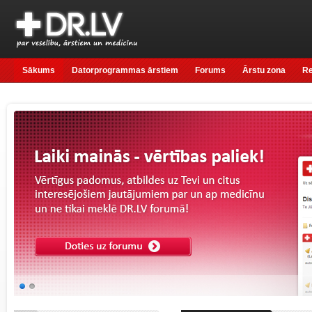
Sākums
Datorprogrammas ārstiem
Forums
Ārstu zona
R