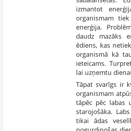
izmantot enerģi
organismam tiek 
enerģija. Problē
daudz mazāks en
ēdiens, kas netie
organismā kā tau
ieteicams. Turpre
lai uzņemtu diena
Tāpat svarīgs ir k
organismam atpūst
tāpēc pēc labas u
starojošāka. Lab
tikai ādas vesel
nogurdinošas dien