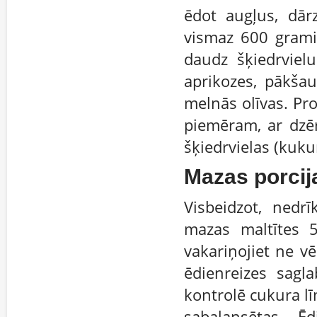
ēdot augļus, dār
vismaz 600 grami
daudz šķiedrvielu 
aprikozes, pākšau
melnās olīvas. Pro
piemēram, ar dzē
šķiedrvielas (kukur
Mazas porcij
Visbeidzot, nedr
mazas maltītes 5
vakariņojiet ne v
ēdienreizes sagl
kontrolē cukura līm
sabalansētas. Ē