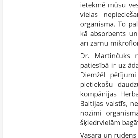
ietekmē mūsu vese
vielas nepiecieš
organisma. To pal
kā absorbents un 
arī zarnu mikrofl
Dr. Martinčuks n
patiesībā ir uz ād
Diemžēl pētījumi
pietiekošu daudz
kompānijas Herbal
Baltijas valstīs,
nozīmi organismā
šķiedrvielām bagā
Vasara un rudens 