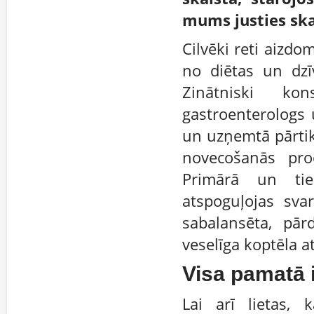
mums justies ska
Cilvēki reti aizdo
no diētas un dzīv
Zinātniski kon
gastroenterologs
un uzņemtā pārtik
novecošanās pro
Primārā un tie
atspoguļojas sva
sabalansēta, pār
veselīga koptēla a
Visa pamatā i
Lai arī lietas,