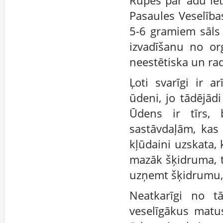
Rūpes par ādu ie
Pasaules Veselība
5-6 gramiem sāls 
izvadīšanu no or
neestētiska un rad
Ļoti svarīgi ir 
ūdeni, jo tādējād
Ūdens ir tīrs, 
sastāvdaļām, kas 
kļūdaini uzskata,
mazāk šķidruma, tā
uzņemt šķidrumu, 
Neatkarīgi no t
veselīgākus matu