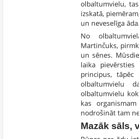
olbaltumvielu, ta
izskatā, piemēram,
un neveselīga āda
No olbaltumvie
Martinčuks, pirmkā
un sēnes. Mūsdien
laika pievērstie
principus, tāpēc
olbaltumvielu d
olbaltumvielu kokt
kas organismam 
nodrošināt tam ne
Mazāk sāls, 