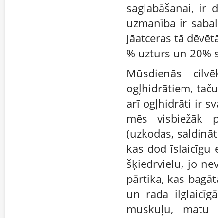
saglabāšanai, ir 
uzmanība ir sabal
Jāatceras tā dēvēt
% uzturs un 20% sp
Mūsdienās cilv
ogļhidrātiem, taču
arī ogļhidrāti ir s
mēs visbiežāk p
(uzkodas, saldināt
kas dod īslaicīgu
šķiedrvielu, jo ne
pārtika, kas bagā
un rada ilglaicīg
muskuļu, matu 